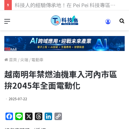
科技人找工作，就到TECH+ 科技專區!
首頁
/
尖端
/
電動車
越南明年禁燃油機車入河內市區
拚2045年全面電動化
2025-07-22
F
L
X
T
L
C
a
i
h
i
o