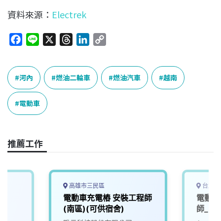
資料來源：
Electrek
F
L
X
T
L
C
a
i
h
i
o
c
n
r
n
p
e
e
e
k
y
河內
燃油二輪車
燃油汽車
越南
b
a
e
L
o
d
d
i
電動車
o
s
I
n
k
n
k
推薦工作
高雄市三民區
台北市
電動車充電樁 安裝工程師
電動車
(南區)(可供宿舍)
師_電子