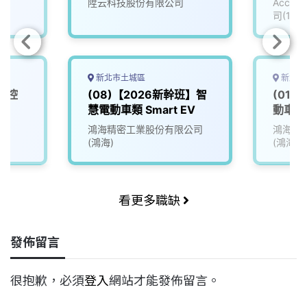
陞云科技股份有限公司
Accu
司(111
新北市土城區
新北市
車控
(08)【2026新幹班】智
(01)
慧電動車類 Smart EV
動車類El
(EV)
院
鴻海精密工業股份有限公司
鴻海精
(鴻海)
(鴻海)
看更多職缺
發佈留言
很抱歉，必須
登入
網站才能發佈留言。