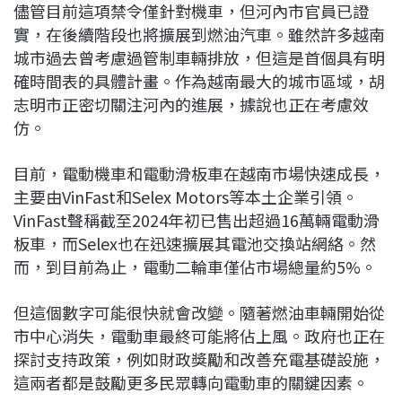
儘管目前這項禁令僅針對機車，但河內市官員已證
實，在後續階段也將擴展到燃油汽車。雖然許多越南
城市過去曾考慮過管制車輛排放，但這是首個具有明
確時間表的具體計畫。作為越南最大的城市區域，胡
志明市正密切關注河內的進展，據說也正在考慮效
仿。
目前，電動機車和電動滑板車在越南市場快速成長，
主要由VinFast和Selex Motors等本土企業引領。
VinFast聲稱截至2024年初已售出超過16萬輛電動滑
板車，而Selex也在迅速擴展其電池交換站網絡。然
而，到目前為止，電動二輪車僅佔市場總量約5%。
但這個數字可能很快就會改變。隨著燃油車輛開始從
市中心消失，電動車最終可能將佔上風。政府也正在
探討支持政策，例如財政獎勵和改善充電基礎設施，
這兩者都是鼓勵更多民眾轉向電動車的關鍵因素。