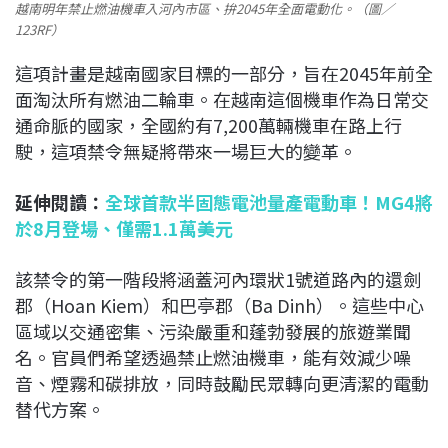
越南明年禁止燃油機車入河內市區、拚2045年全面電動化。（圖／
123RF）
這項計畫是越南國家目標的一部分，旨在2045年前全
面淘汰所有燃油二輪車。在越南這個機車作為日常交
通命脈的國家，全國約有7,200萬輛機車在路上行
駛，這項禁令無疑將帶來一場巨大的變革。
延伸閱讀：
全球首款半固態電池量產電動車！MG4將
於8月登場、僅需1.1萬美元
該禁令的第一階段將涵蓋河內環狀1號道路內的還劍
郡（Hoan Kiem）和巴亭郡（Ba Dinh）。這些中心
區域以交通密集、污染嚴重和蓬勃發展的旅遊業聞
名。官員們希望透過禁止燃油機車，能有效減少噪
音、煙霧和碳排放，同時鼓勵民眾轉向更清潔的電動
替代方案。