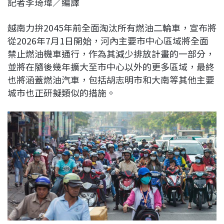
記者李琦瑋／編譯
c
n
r
n
p
e
e
e
k
y
越南力拚2045年前全面淘汰所有燃油二輪車，宣布將
b
a
e
L
從2026年7月1日開始，河內主要市中心區域將全面
o
d
d
i
禁止燃油機車通行，作為其減少排放計畫的一部分，
o
s
I
n
並將在隨後幾年擴大至市中心以外的更多區域，最終
k
n
k
也將涵蓋燃油汽車，包括胡志明市和大南等其他主要
城市也正研擬類似的措施。