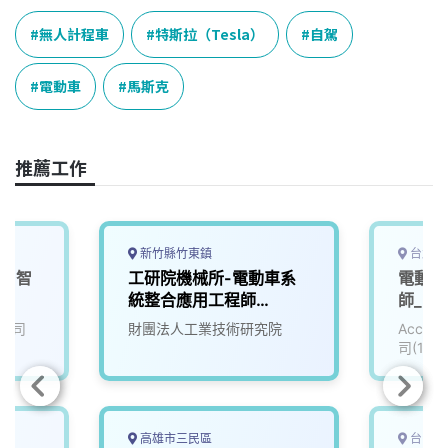
c
n
r
n
p
e
e
e
k
y
無人計程車
特斯拉（Tesla）
自駕
b
a
e
L
o
d
d
i
電動車
馬斯克
o
s
I
n
k
n
k
推薦工作
新竹縣竹東鎮
台北市
班】智
工研院機械所-電動車系
電動車
EV
統整合應用工程師
師_電子
(D400)
公司
財團法人工業技術研究院
Accu
司(111
高雄市三民區
台中市