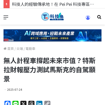
科技人的經驗傳承地！在 Pei Pei 科技專區，與學弟妹交流最硬核的技術
首頁
/
尖端
/
電動車
無人計程車撐起未來市值？特斯
拉財報壓力測試馬斯克的自駕願
景
2025-07-24
F
L
X
T
L
C