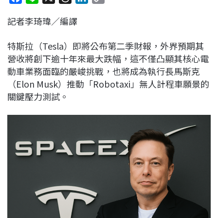
a
i
h
i
o
記者李琦瑋／編譯
c
n
r
n
p
e
e
e
k
y
特斯拉（Tesla）即將公布第二季財報，外界預期其
b
a
e
L
營收將創下逾十年來最大跌幅，這不僅凸顯其核心電
o
d
d
i
動車業務面臨的嚴峻挑戰，也將成為執行長馬斯克
o
s
I
n
（Elon Musk）推動「Robotaxi」無人計程車願景的
k
n
k
關鍵壓力測試。