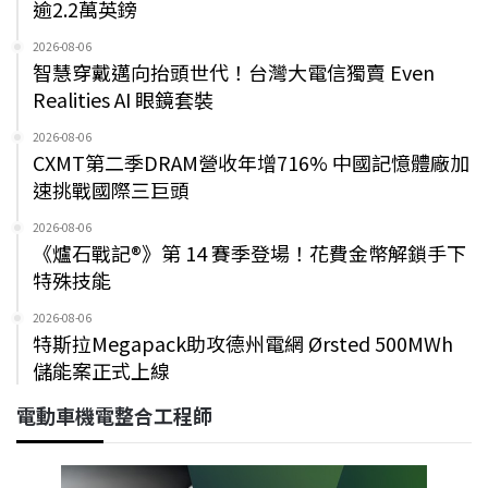
逾2.2萬英鎊
2026-08-06
智慧穿戴邁向抬頭世代！台灣大電信獨賣 Even
Realities AI 眼鏡套裝
2026-08-06
CXMT第二季DRAM營收年增716% 中國記憶體廠加
速挑戰國際三巨頭
2026-08-06
《爐石戰記®》第 14 賽季登場！花費金幣解鎖手下
特殊技能
2026-08-06
特斯拉Megapack助攻德州電網 Ørsted 500MWh
儲能案正式上線
電動車機電整合工程師