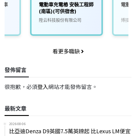
車車
電動車充電樁 安裝工程師
電動車
(南區)(可供宿舍)
院
陞云科技股份有限公司
博技科
看更多職缺
發佈留言
很抱歉，必須
登入
網站才能發佈留言。
最新文章
2026-08-06
比亞迪Denza D9英國7.5萬英鎊起 比Lexus LM便宜