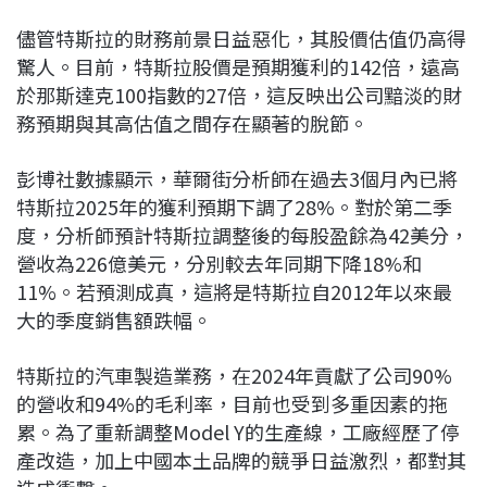
儘管特斯拉的財務前景日益惡化，其股價估值仍高得
驚人。目前，特斯拉股價是預期獲利的142倍，遠高
於那斯達克100指數的27倍，這反映出公司黯淡的財
務預期與其高估值之間存在顯著的脫節。
彭博社數據顯示，華爾街分析師在過去3個月內已將
特斯拉2025年的獲利預期下調了28%。對於第二季
度，分析師預計特斯拉調整後的每股盈餘為42美分，
營收為226億美元，分別較去年同期下降18%和
11%。若預測成真，這將是特斯拉自2012年以來最
大的季度銷售額跌幅。
特斯拉的汽車製造業務，在2024年貢獻了公司90%
的營收和94%的毛利率，目前也受到多重因素的拖
累。為了重新調整Model Y的生產線，工廠經歷了停
產改造，加上中國本土品牌的競爭日益激烈，都對其