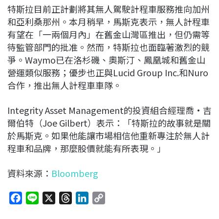
特斯拉目前正計劃將其無人駕駛計程車服務推向加州
和亞利桑那州。本月稍早，馬斯克表示，無人計程車
有望在「一兩個月內」在舊金山灣區推出，但仍需等
待監管部門的批准。然而，特斯拉也面臨著激烈的競
爭。Waymo已在洛杉磯、奧斯汀、鳳凰城和舊金山
營運類似服務；優步也正與Lucid Group Inc.和Nuro
合作，推出無人計程車車隊。
Integrity Asset Management的投資組合經理喬·吉
爾伯特（Joe Gilbert）表示：「特斯拉的故事就是關
於馬斯克。如果他能讓市場相信他重新專注於無人計
程車和品牌，那麼股價就能有所表現。」
資料來源：
Bloomberg
F
L
X
T
L
C
a
i
h
i
o