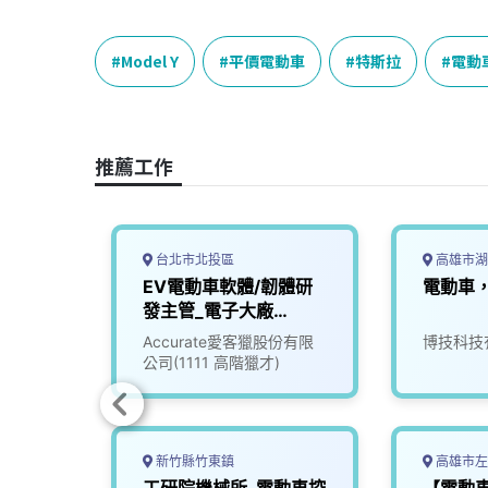
a
i
h
i
o
c
n
r
n
p
e
e
e
k
y
Model Y
平價電動車
特斯拉
電動
b
a
e
L
o
d
d
i
o
s
I
n
推薦工作
k
n
k
台北市北投區
高雄市湖
汽、機
EV電動車軟體/韌體研
電動車
測試設
發主管_電子大廠
(3010018)
Accurate愛客獵股份有限
博技科技
公司(1111 高階獵才)
新竹縣竹東鎮
高雄市左
修工程
工研院機械所-電動車控
【電動