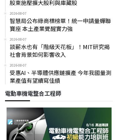
股東施壓擴大股利與庫藏股
2026-08-07
智慧局公布綠商標榜單！統一申請量蟬聯
寶座 本土產業覺醒實力強
2026-08-07
談薪水也有「階級天花板」！MIT研究揭
社會背景如何影響收入
2026-08-07
受惠AI、半導體供應鏈擴產 今年我國量測
業產值有望續寫佳績
電動車機電整合工程師