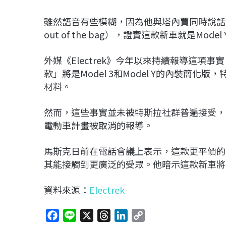
雖然語音有些模糊，因為他與塔內賈同時說話，但
out of the bag），證實這款新車就是Model 
外媒《Electrek》今年以來持續報導這
款」將是Model 3和Model Y的內裝簡
材料。
然而，這些事實並未被特斯拉社群普遍接受，
電動車計畫被取消的報導。
馬斯克日前在電話會議上表示，這款更平價的M
其能接觸到更廣泛的受眾。他暗示這款新車將
資料來源：
Electrek
F
L
X
T
L
C