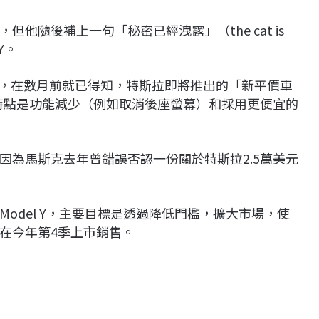
他隨後補上一句「秘密已經洩露」（the cat is
Y。
項事實，在數月前就已得知，特斯拉即將推出的「新平價車
化版，特點是功能減少（例如取消後座螢幕）和採用更便宜的
因為馬斯克去年曾錯誤否認一份關於特斯拉2.5萬美元
odel Y，主要目標是透過降低門檻，擴大市場，使
在今年第4季上市銷售。