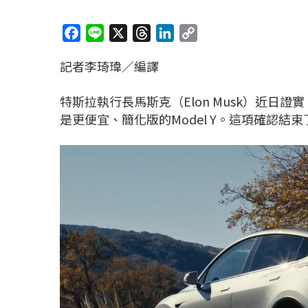
F
L
X
T
L
C
a
i
h
i
o
記者李琦瑋／編譯
c
n
r
n
p
e
e
e
k
y
特斯拉執行長馬斯克（Elon Musk）近日
b
a
e
L
是更便宜、簡化版的Model Y。這項確認
o
d
d
i
o
s
I
n
k
n
k