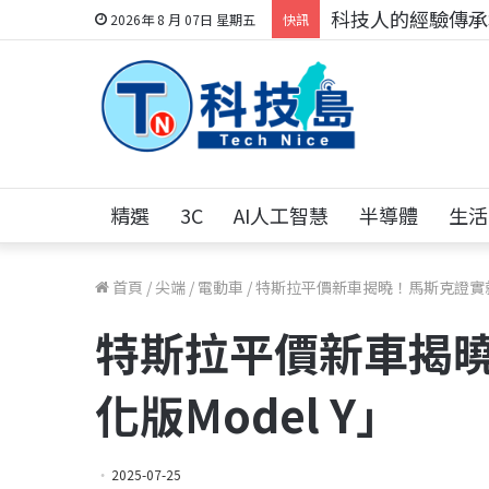
科技人的經驗傳承地
2026年 8 月 07日 星期五
快訊
精選
3C
AI人工智慧
半導體
生活
首頁
/
尖端
/
電動車
/
特斯拉平價新車揭曉！馬斯克證實就是
特斯拉平價新車揭
化版Model Y」
2025-07-25