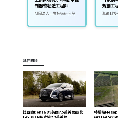
制器軟韌體工程師
規劃工
(D400)
財團法人工業技術研究院
聚飛科技
延伸閱讀
比亞迪Denza D9英國7.5萬英鎊起 比
特斯拉Mega
Lexus LM便宜逾2.2萬英鎊
Ørsted 5