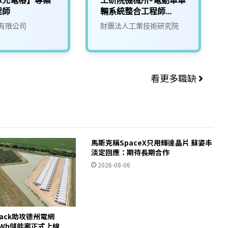
程師
輛系統整合工程師
(D400)
有限公司
財團法人工業技術研究院
看更多職缺
馬斯克稱SpaceX只用輝達晶片 蘇姿丰
淡定回應：期待長期合作
2026-08-06
pack助攻德州電網
00MWh儲能案正式上線