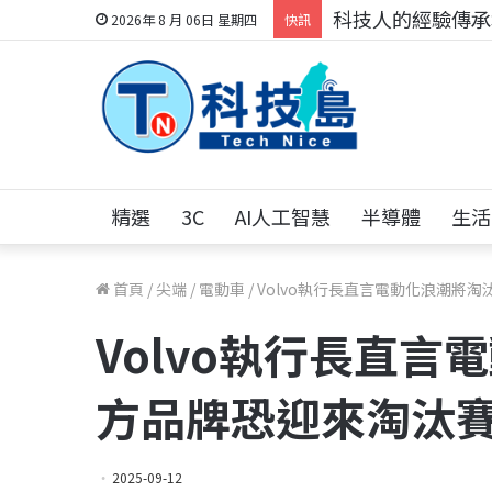
科技人的經驗傳承地
2026年 8 月 06日 星期四
快訊
精選
3C
AI人工智慧
半導體
生活
首頁
/
尖端
/
電動車
/
Volvo執行長直言電動化浪潮將淘
Volvo執行長直言
方品牌恐迎來淘汰
2025-09-12