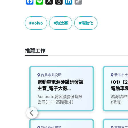
F
L
X
T
L
C
a
i
h
i
o
c
n
r
n
p
e
e
e
k
y
Volvo
淘汰賽
電動化
b
a
e
L
o
d
d
i
o
s
I
n
推薦工作
k
n
k
台北市北投區
新北市土
韌體研
電動車電源硬體研發課
(01)【
主管_電子大廠
電動車類E
(3010017)
Vehicle
份有限
Accurate愛客獵股份有限
鴻海精密
公司(1111 高階獵才)
(鴻海)
新竹縣竹東鎮
高雄市三