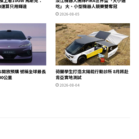
規模上看10GW 馬斯克：
淡江機器人團隊FIRA世界盃「大小通
AI運算只用輝達
吃」 大、小型機器人競賽雙奪冠
2026-08-05
S開放預購 號稱全球最長
荷蘭學生打造太陽能行動診所 8月將赴
00公里
肯亞實地測試
2026-08-04