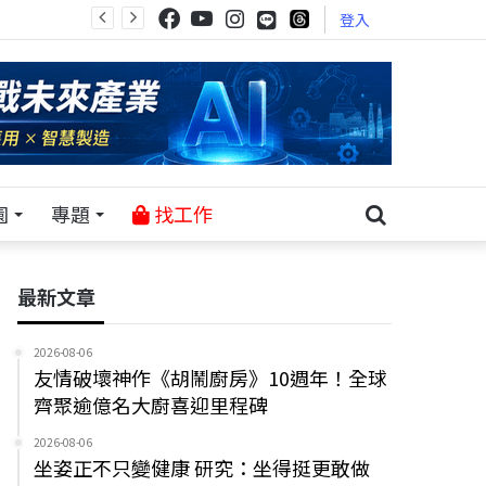
登入
園
專題
找工作
最新文章
2026-08-06
友情破壞神作《胡鬧廚房》10週年！全球
齊聚逾億名大廚喜迎里程碑
2026-08-06
坐姿正不只變健康 研究：坐得挺更敢做