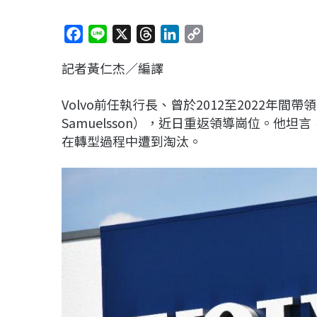
F
L
X
T
L
C
a
i
h
i
o
記者黃仁杰／編譯
c
n
r
n
p
e
e
e
k
y
Volvo前任執行長、曾於2012至2022年間
b
a
e
L
Samuelsson），近日重返領導崗位。他
o
d
d
i
在轉型過程中遭到淘汰。
o
s
I
n
k
n
k