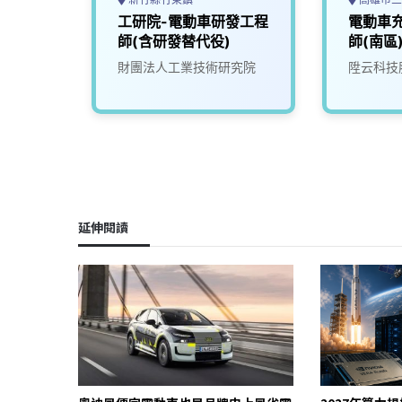
動車系
工研院-電動車研發工程
電動車充
師
師(含研發替代役)
師(南區
究院
財團法人工業技術研究院
陞云科技
延伸閱讀