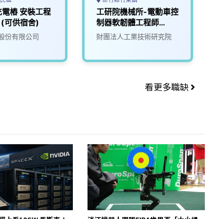
電樁 安裝工程
工研院機械所-電動車控
)(可供宿舍)
制器軟韌體工程師
(D400)
股份有限公司
財團法人工業技術研究院
看更多職缺