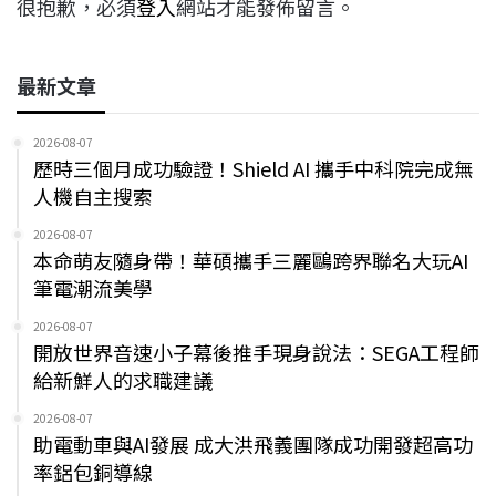
很抱歉，必須
登入
網站才能發佈留言。
最新文章
2026-08-07
歷時三個月成功驗證！Shield AI 攜手中科院完成無
人機自主搜索
2026-08-07
本命萌友隨身帶！華碩攜手三麗鷗跨界聯名大玩AI
筆電潮流美學
2026-08-07
開放世界音速小子幕後推手現身說法：SEGA工程師
給新鮮人的求職建議
2026-08-07
助電動車與AI發展 成大洪飛義團隊成功開發超高功
率鋁包銅導線