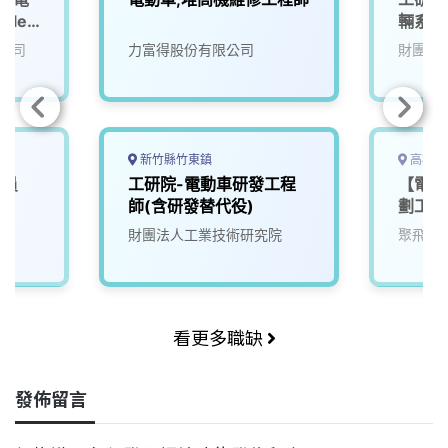
icle
輛系統
(D400
公司
力富得股份有限公司
財團法
新竹縣竹東鎮
高雄市
人員
工研院-電動車研發工程
【電動
師(含研發替代役)
劃工程
財團法人工業技術研究院
聚飛科
看更多職缺
發佈留言