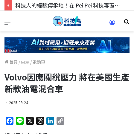
科技人的經驗傳承地！在 Pei Pei 科技專區，與學弟妹交流最硬核的技術
首頁
/
尖端
/
電動車
Volvo因應關稅壓力 將在美國生產
新款油電混合車
2025-09-24
F
L
X
T
L
C
a
i
h
i
o