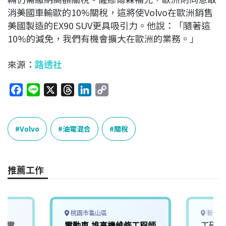
消美國車輸歐的10%關稅，這將使Volvo在歐洲銷售
美國製造的EX90 SUV更具吸引力。他說：「隨著這
10%的減免，我們有機會擴大在歐洲的業務。」
來源：
路透社
F
L
X
T
L
C
a
i
h
i
o
c
n
r
n
p
e
e
e
k
y
Volvo
油電混合
關稅
b
a
e
L
o
d
d
i
o
s
I
n
推薦工作
k
n
k
桃園市龜山區
新竹縣
班】電
電動車,堆高機維修工程師
工研院