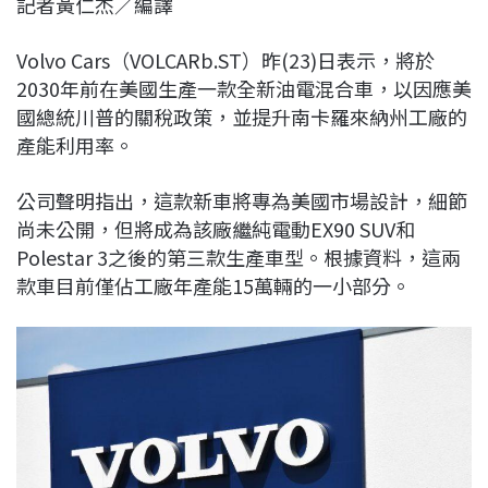
記者黃仁杰／編譯
c
n
r
n
p
e
e
e
k
y
Volvo Cars（VOLCARb.ST）昨(23)日表示，將於
b
a
e
L
2030年前在美國生產一款全新油電混合車，以因應美
o
d
d
i
國總統川普的關稅政策，並提升南卡羅來納州工廠的
o
s
I
n
產能利用率。
k
n
k
公司聲明指出，這款新車將專為美國市場設計，細節
尚未公開，但將成為該廠繼純電動EX90 SUV和
Polestar 3之後的第三款生產車型。根據資料，這兩
款車目前僅佔工廠年產能15萬輛的一小部分。