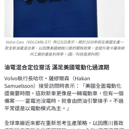
Volvo Cars（VOLCARb.ST）昨(23)日表示，將於2030年前在美國生產一
款全新油電混合車，以因應美國總統川普的關稅政策，並提升南卡羅來納
州工廠的產能利用率。(圖／科技島資料照)
油電混合定位靈活 滿足美國電動化過渡期
Volvo執行長哈坎·薩繆爾森（Hakan
Samuelsson）接受訪問時表示：「美國全面電動化
還需要時間。這款新車更像是一輛電動車，但有一個
備案——當電池沒電時，就會由燃油引擎接手。不過
平常還是以電動模式為主。」
全球車廠近來都在重新思考生產策略，以因應川普政