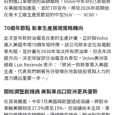
府對進口車徵收的高額關稅。Volvo今年4月已表態將
在美國增加產能，並於7月宣布，將從2026年底開始
在南卡工廠生產受歡迎的中型SUV —— XC60。
70
週年節點 新車生產展現策略轉向
此次宣布新款油電混合車的生產計畫，正好與Volvo
進入美國市場70週年相呼應。該公司原本定位為電動
車先驅，並計畫在2030年淘汰所有燃油車，但去年改
變方向，決定保留部分油電混合車型。Volvo美洲區
總裁 Luis Rezende 表示：「將另一款新車導入美國
生產，代表我們朝著充分發揮在地製造投資與人力的
潛力邁出重要一步。」
關稅調整創機遇 美製車出口歐洲更具優勢
在貿易層面，今年7月美國與歐盟達成協議，將歐洲
車輸美關稅從27.5%降至15%，但協議尚未生效，車
輛仍需繳納高額關稅。薩繆爾森補充，歐洲則同意取