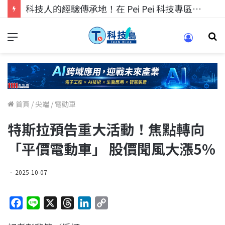
科技人的經驗傳承地！在 Pei Pei 科技專區，與學弟妹交流最硬核的技術
首頁
/
尖端
/
電動車
特斯拉預告重大活動！焦點轉向
「平價電動車」 股價聞風大漲5%
2025-10-07
F
L
X
T
L
C
a
i
h
i
o