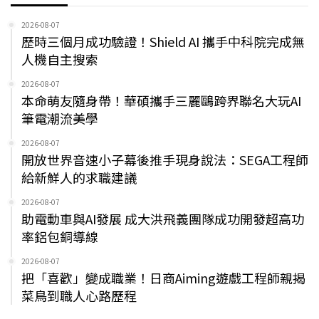
2026-08-07
歷時三個月成功驗證！Shield AI 攜手中科院完成無
人機自主搜索
2026-08-07
本命萌友隨身帶！華碩攜手三麗鷗跨界聯名大玩AI
筆電潮流美學
2026-08-07
開放世界音速小子幕後推手現身說法：SEGA工程師
給新鮮人的求職建議
2026-08-07
助電動車與AI發展 成大洪飛義團隊成功開發超高功
率鋁包銅導線
2026-08-07
把「喜歡」變成職業！日商Aiming遊戲工程師親揭
菜鳥到職人心路歷程