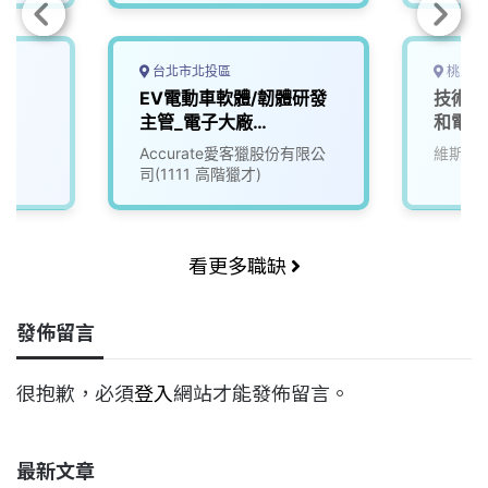
台北市北投區
桃園市
EV電動車軟體/韌體研發
技術部
主管_電子大廠
和電動
(3010018)
Accurate愛客獵股份有限公
維斯美
司(1111 高階獵才)
看更多職缺
發佈留言
很抱歉，必須
登入
網站才能發佈留言。
最新文章