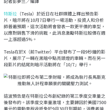
記者彭夢竺／編譯
c
n
r
n
p
e
e
e
k
y
特斯拉
（Tesla）於近日在社群媒體上釋出預告影
b
a
e
L
片，暗示將在10月7日舉行一場活動，投資人和分析
o
d
d
i
師普遍預期，這次活動將會發表一款更平價的車型，
o
s
I
n
以應對銷售下滑的挑戰，此消息激勵特斯拉股價在週
k
n
k
一上漲超過5%。
Tesla在於X（前Twitter）平台發布了一段9秒鐘的影
片，展示了一輛在黑暗中點亮頭燈的車輛。而在另一
段影片的結尾則暗示活動將在「10/7」舉行。
這波預告是在特斯拉公布創紀錄的第三季度交車量之
後發布的。該季度交車量激增，主要歸因於美國7500
美元的電動車稅收抵免於9月30日到期前，消費者搶