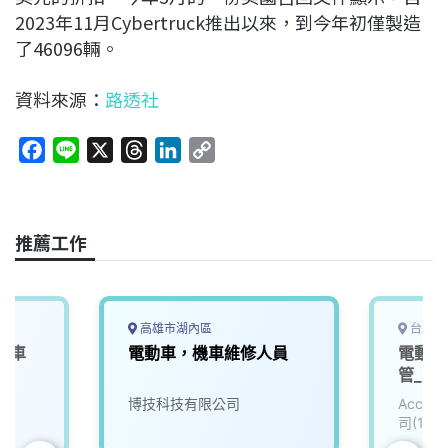
2023年11月Cybertruck推出以來，到今年初僅製造
了46096輛。
資料來源：
路透社
F
L
X
T
L
C
a
i
h
i
o
c
n
r
n
p
e
e
e
k
y
推薦工作
b
a
e
L
o
d
d
i
o
s
I
n
k
n
k
高雄市湖內區
台北市
車車
電動車，機車維修人員
電動車
管_電子
院
博技科技有限公司
Accu
司(111