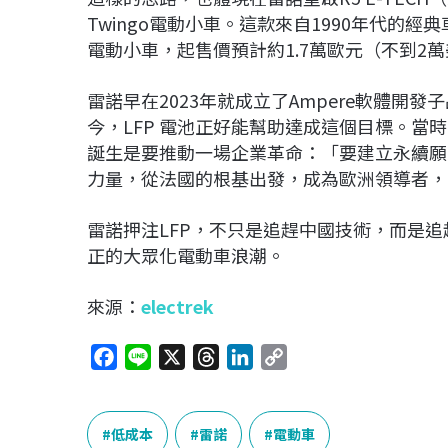
Twingo電動小車。這款來自1990年代的
電動小車，起售價預計約1.7萬歐元（不到2
雷諾早在2023年就成立了Ampere軟體開
今，LFP 電池正好能幫助達成這個目標。當時，雷
誕生是要推動一場企業革命：「要建立永續願
力量，從法國的根基出發，成為歐洲領導者，
雷諾押注LFP，不只是追趕中國技術，而是
正的大眾化電動車浪潮。
來源：
electrek
F
L
X
T
L
C
a
i
h
i
o
c
n
r
n
p
e
e
e
k
y
低成本
雷諾
電動車