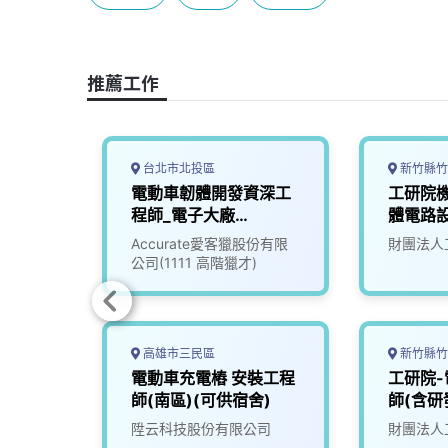
b
a
e
L
o
d
d
i
o
s
I
n
推薦工作
k
n
k
台北市北投區
新竹縣竹
動車控
電動車韌體開發資深工
工研院
師
程師_電子大廠
體電路
(3010016)
(D400)
究院
Accurate愛客獵股份有限
財團法人
公司(1111 高階獵才)
高雄市三民區
新竹縣竹
幹班】
電動車充電樁 安裝工程
工研院
師(南區)(可供宿舍)
師(含研
限公司
陞云科技股份有限公司
財團法人