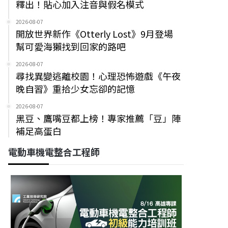
釋出！貼心加入注音與假名模式
2026-08-07
開放世界新作《Otterly Lost》9月登場
幫可愛海獺找到回家的路吧
2026-08-07
尋找異變逃離校園！心理恐怖遊戲《午夜
晚自習》重拾少女忘卻的記憶
2026-08-07
黑豆、鷹嘴豆都上榜！專家推薦「豆」陣
補足高蛋白
電動車機電整合工程師