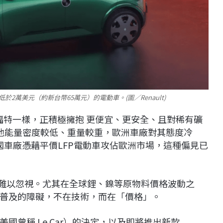
低於2萬美元（約新台幣65萬元）的電動車。(圖／Renault)
雷諾與福特一樣，正積極擁抱 更便宜、更安全、且對稀有礦
電池能量密度較低、重量較重，歐洲車廠對其態度冷
國車廠憑藉平價LFP電動車攻佔歐洲市場，這種偏見已
已難以忽視。尤其在全球鋰、鎳等原物料價格波動之
普及的障礙，不在技術，而在「價格」。
美國曾稱 Le Car）的決定，以及即將推出新款