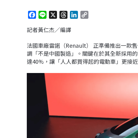
F
L
X
T
L
C
a
i
h
i
o
記者黃仁杰／編譯
c
n
r
n
p
e
e
e
k
y
法國車廠雷諾（Renault） 正準備推出一
b
a
e
L
調「不是中國製造」。關鍵在於其全新採用的
o
d
d
i
達40%，讓「人人都買得起的電動車」更接
o
s
I
n
k
n
k