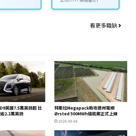
看更多職缺
 D9英國7.5萬英鎊起 比
特斯拉Megapack助攻德州電網
宜逾2.2萬英鎊
Ørsted 500MWh儲能案正式上線
2026-08-06