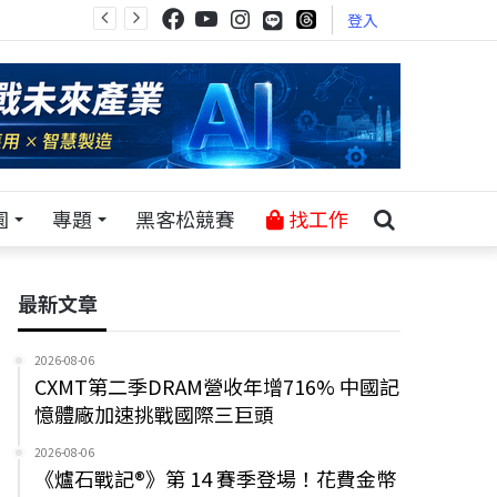
登入
園
專題
黑客松競賽
找工作
最新文章
2026-08-06
CXMT第二季DRAM營收年增716% 中國記
憶體廠加速挑戰國際三巨頭
2026-08-06
《爐石戰記®》第 14 賽季登場！花費金幣