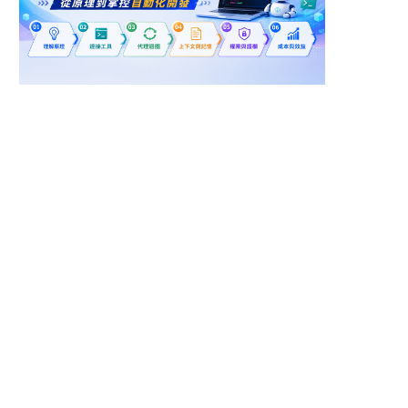
新北市土城區
新竹縣竹東鎮
(01)【2026新幹班】
工研院機械所-電動車車
電動車類Electric
輛系統整合工程師
Vehicle (EV)
(D400)
鴻海精密工業股份有限公司
財團法人工業技術研究院