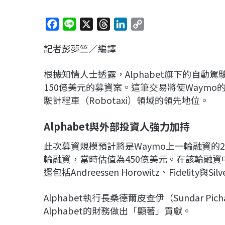
F
L
X
T
L
C
a
i
h
i
o
記者彭夢竺／編譯
c
n
r
n
p
e
e
e
k
y
根據知情人士透露，Alphabet旗下的自動
b
a
e
L
150億美元的募資案。這筆交易將使Waymo
o
d
d
i
駛計程車（Robotaxi）領域的領先地位。
o
s
I
n
k
n
k
Alphabet與外部投資人強力加持
此次募資規模預計將是Waymo上一輪融資的2倍
輪融資，當時估值為450億美元。在該輪融資中
還包括Andreessen Horowitz、Fidelity與S
Alphabet執行長桑德爾皮查伊（Sundar Pi
Alphabet的財務做出「顯著」貢獻。