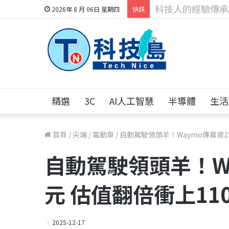
科技人找工作，就到
2026年 8 月 06日 星期四
快訊
精選
3C
AI人工智慧
半導體
生活
首頁
/
尖端
/
電動車
/
自動駕駛領頭羊！Waymo傳募資15
自動駕駛領頭羊！Wa
元 估值翻倍衝上11
2025-12-17