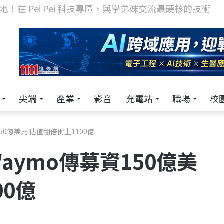
TECH+ 科技專區!
尖端
產業
影音
充電站
職場
校
0億美元 估值翻倍衝上1100億
ymo傳募資150億美
00億