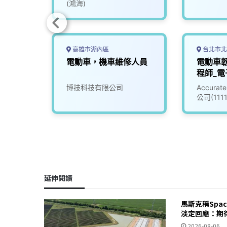
(鴻海)
高雄市湖內區
台北市北
修工程
電動車，機車維修人員
電動車
程師_電
(30100
博技科技有限公司
Accur
公司(111
延伸閱讀
馬斯克稱Spa
淡定回應：期
2026-08-06