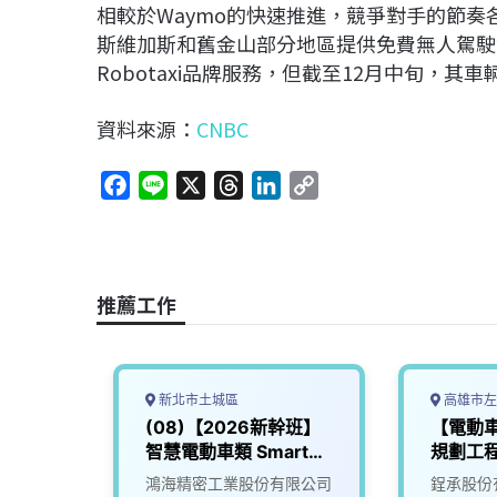
相較於Waymo的快速推進，競爭對手的節奏各
斯維加斯和舊金山部分地區提供免費無人駕駛
Robotaxi品牌服務，但截至12月中旬，
資料來源：
CNBC
F
L
X
T
L
C
a
i
h
i
o
c
n
r
n
p
e
e
e
k
y
b
a
e
L
推薦工作
o
d
d
i
o
s
I
n
k
n
k
新北市土城區
高雄市左
動車控
(08)【2026新幹班】
【電動
師
智慧電動車類 Smart
規劃工
EV
究院
鴻海精密工業股份有限公司
鋥承股份