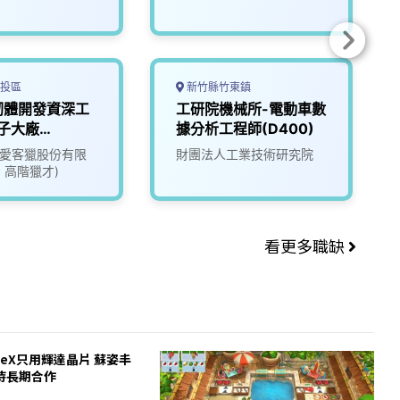
投區
新竹縣竹東鎮
韌體開發資深工
工研院機械所-電動車數
子大廠
據分析工程師(D400)
16)
ate愛客獵股份有限
財團法人工業技術研究院
1 高階獵才)
看更多職缺
ceX只用輝達晶片 蘇姿丰
待長期合作