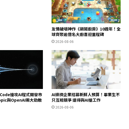
友情破壞神作《胡鬧廚房》10週年！全
球齊聚逾億名大廚喜迎里程碑
2026-08-06
e Code搶攻AI程式開發市
AI排擠企業招募新鮮人預算！畢業生不
opic與OpenAI兩大勁敵
只互相競爭 還得與AI搶工作
2026-08-06