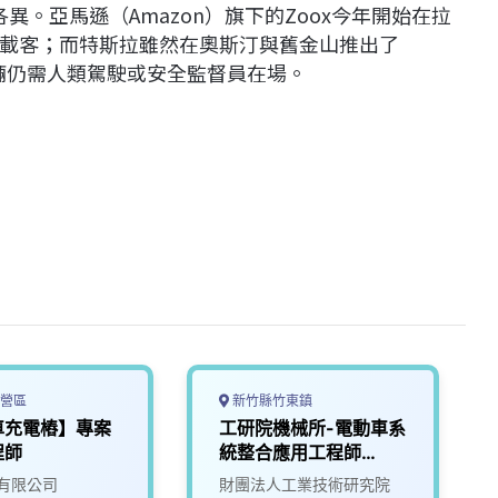
異。亞馬遜（Amazon）旗下的Zoox今年開始在拉
載客；而特斯拉雖然在奧斯汀與舊金山推出了
其車輛仍需人類駕駛或安全監督員在場。
營區
新竹縣竹東鎮
車充電樁】專案
工研院機械所-電動車系
程師
統整合應用工程師
(D400)
有限公司
財團法人工業技術研究院