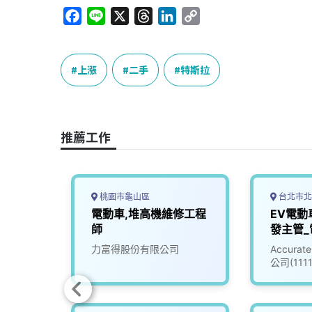
F
L
X
T
L
C
a
i
h
i
o
c
n
r
n
p
e
e
e
k
y
上漲
二手
特斯拉
b
a
e
L
o
d
d
i
o
s
I
n
推薦工作
k
n
k
桃園市龜山區
台北市北
動車系
電動車,堆高機維修工程
EV電動
師
師
發主管_
(30100
究院
力富得股份有限公司
Accur
公司(111