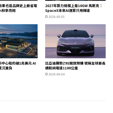
動車也是品牌史上最省電
2027年算力規模上看10GW 馬斯克：
ron秋季亮相
SpaceX未來AI運算只用輝達
2026-08-05
料中心租約破1兆美元 AI
比亞迪騰勢Z9S開放預購 號稱全球最長
成沉重負
續航純電達1100公里
2026-08-04