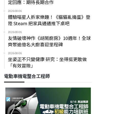
定回應：期待長期合作
2026-08-06
體驗喵星人拆家樂趣！《貓貓亂搗蛋》登
陸 Steam 把家具通通推下桌吧
2026-08-06
友情破壞神作《胡鬧廚房》10週年！全球
齊聚逾億名大廚喜迎里程碑
2026-08-06
坐姿正不只變健康 研究：坐得挺更敢做
「有效冒險」
電動車機電整合工程師