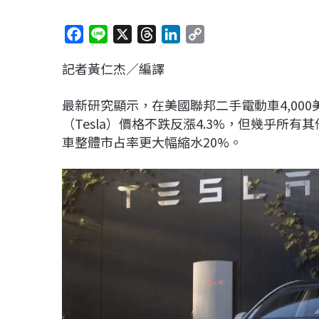
F
L
X
T
L
C
a
i
h
i
o
記者黃仁杰／編譯
c
n
r
n
p
e
e
e
k
y
最新研究顯示，在美國聯邦二手電動車4,000
b
a
e
L
（
Tesla）
價格不跌反漲4.3%，但幾乎所有其
o
d
d
i
車整體市占率更大幅縮水20%。
o
s
I
n
k
n
k