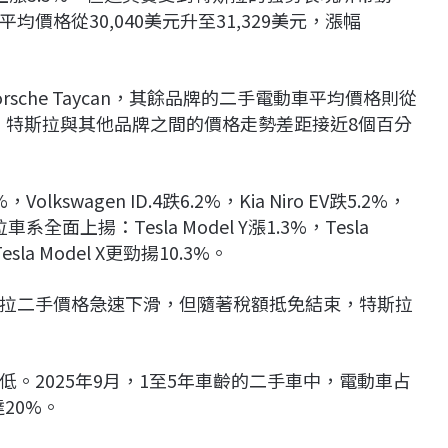
格從30,040美元升至31,329美元，漲幅
rsche Taycan
，其餘品牌的二手電動車平均價格則從
3.6%。特斯拉與其他品牌之間的價格走勢差距接近8個百分
%，
Volkswagen ID.4
跌6.2%，
Kia Niro EV
跌5.2%，
斯拉車系全面上揚：
Tesla Model Y
漲1.3%，
Tesla
esla Model X
更勁揚10.3%。
拉二手價格急速下滑，但隨著稅額抵免結束，特斯拉
。2025年9月，1至5年車齡的二手車中，電動車占
達20%。