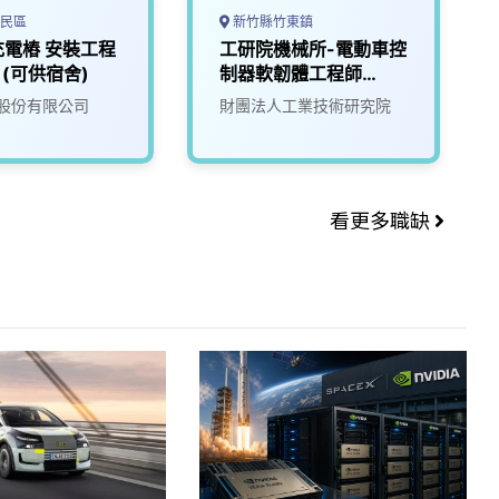
民區
新竹縣竹東鎮
電樁 安裝工程
工研院機械所-電動車控
)(可供宿舍)
制器軟韌體工程師
(D400)
股份有限公司
財團法人工業技術研究院
看更多職缺