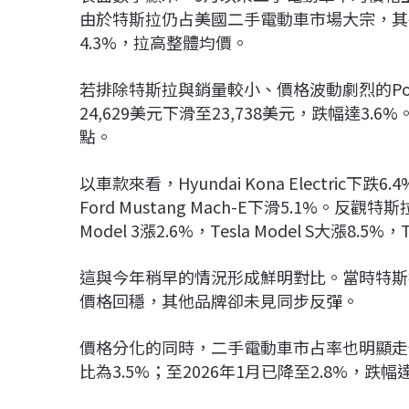
由於特斯拉仍占美國二手電動車市場大宗，其平均價
4.3%，拉高整體均價。
若排除特斯拉與銷量較小、價格波動劇烈的
Po
24,629美元下滑至23,738美元，跌幅達
點。
以車款來看，
Hyundai Kona Electric
下跌6.4
Ford Mustang Mach-E
下滑5.1%。反觀特
Model 3
漲2.6%，
Tesla Model S
大漲8.5%，
T
這與今年稍早的情況形成鮮明對比。當時特斯
價格回穩，其他品牌卻未見同步反彈。
價格分化的同時，二手電動車市占率也明顯走低
比為3.5%；至2026年1月已降至2.8%，跌幅