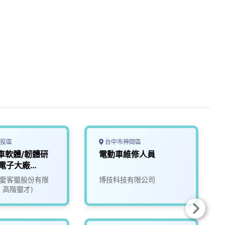
投區
台中市神岡區
車軟體/韌體研
電動車維修人員
電子大廠
18)
ate愛客獵股份有限
博技科技有限公司
1 高階獵才)