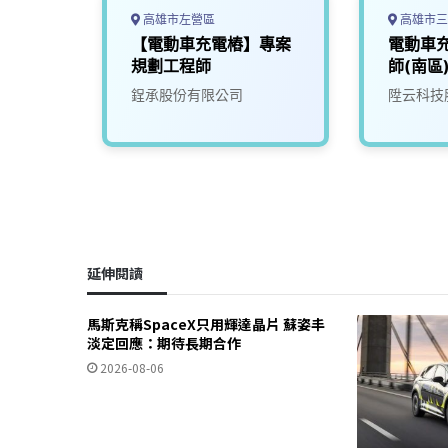
高雄市左營區
高雄市三
手
【電動車充電樁】專案
電動車充
規劃工程師
師(南區
司
鋥承股份有限公司
陞云科技
延伸閱讀
馬斯克稱SpaceX只用輝達晶片 蘇姿丰
淡定回應：期待長期合作
2026-08-06