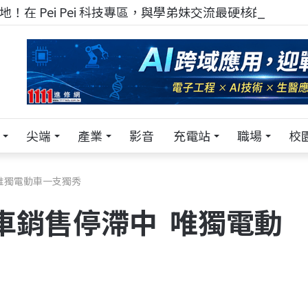
！在 Pei Pei 科技專區，與學弟妹交流最硬核的技術
尖端
產業
影音
充電站
職場
校
中 唯獨電動車一支獨秀
 汽車銷售停滯中 唯獨電動