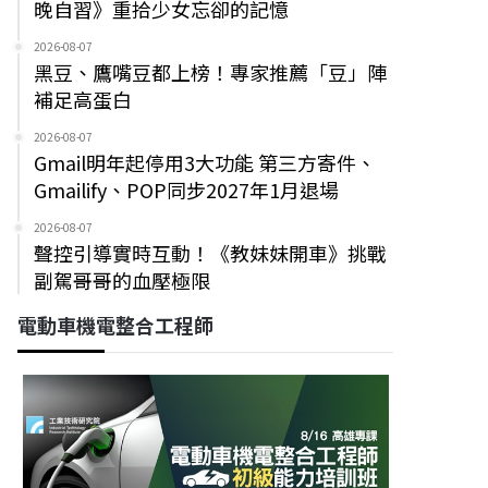
晚自習》重拾少女忘卻的記憶
2026-08-07
黑豆、鷹嘴豆都上榜！專家推薦「豆」陣
補足高蛋白
2026-08-07
Gmail明年起停用3大功能 第三方寄件、
Gmailify、POP同步2027年1月退場
2026-08-07
聲控引導實時互動！《教妹妹開車》挑戰
副駕哥哥的血壓極限
電動車機電整合工程師