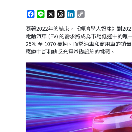
F
L
X
T
L
C
a
i
h
i
o
隨著2022年的結束，《經濟學人智庫》對2
c
n
r
n
p
電動汽車 (EV) 的需求將成為市場低迷中
e
e
e
k
y
25% 至 1070 萬輛。而燃油車和商用車
b
a
e
L
應鏈中斷和缺乏充電基礎設施的挑戰。
o
d
d
i
o
s
I
n
k
n
k