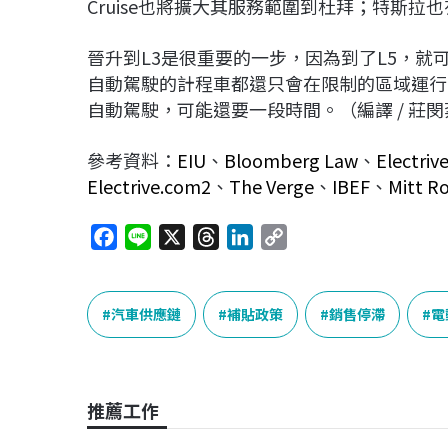
Cruise也將擴大其服務範圍到杜拜；特斯拉也
晉升到L3是很重要的一步，因為到了L5，就
自動駕駛的計程車都還只會在限制的區域運行
自動駕駛，可能還要一段時間。（編譯 / 莊閔
參考資料：
EIU
、
Bloomberg Law
、
Electriv
Electrive.com2
、
The Verge
、
IBEF
、
Mitt R
F
L
X
T
L
C
a
i
h
i
o
c
n
r
n
p
e
e
e
k
y
汽車供應鏈
補貼政策
銷售停滯
電
b
a
e
L
o
d
d
i
o
s
I
n
推薦工作
k
n
k