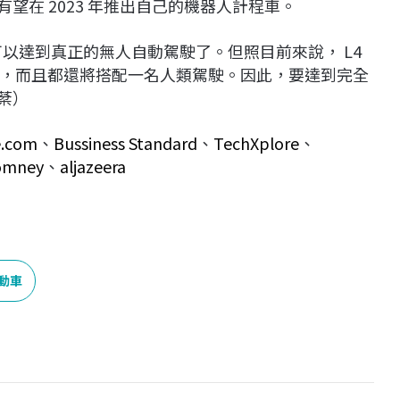
有望在 2023 年推出自己的機器人計程車。
可以達到真正的無人自動駕駛了。但照目前來說， L4
，而且都還將搭配一名人類駕駛。因此，要達到完全
棻）
e.com
、
Bussiness Standard
、
TechXplore
、
omney
、
aljazeera
動車