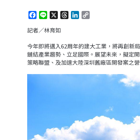
F
L
X
T
L
C
a
i
h
i
o
記者／林育如
c
n
r
n
p
e
e
e
k
y
今年即將邁入62周年的建大工業，將再創新
b
a
e
L
鏈結產業趨勢、立足國際。展望未來，擬定開
o
d
d
i
策略聯盟、及加速大陸深圳舊廠區開發案之營
o
s
I
n
k
n
k