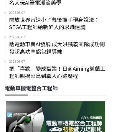
名大玩AI筆電潮流美學
2026-08-07
開放世界音速小子幕後推手現身說法：
SEGA工程師給新鮮人的求職建議
2026-08-07
助電動車與AI發展 成大洪飛義團隊成功開
發超高功率鋁包銅導線
2026-08-07
把「喜歡」變成職業！日商Aiming遊戲工
程師親揭菜鳥到職人心路歷程
電動車機電整合工程師