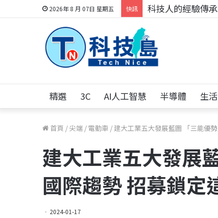
科技人的經驗傳承地
2026年 8 月 07日 星期五
快訊
精選
3C
AI人工智慧
半導體
生活
首頁
/
尖端
/
電動車
/
建大工業五大發展藍圖 「三能優勢
建大工業五大發展藍
國際趨勢 招募鎖定
2024-01-17