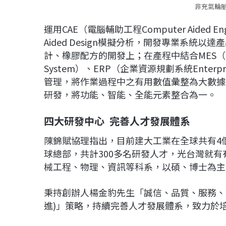
非充氣輪
運用CAE（電腦輔助工程Computer Aided E
Aided Design模擬分析，開發專業系統
計、橡膠配方的開發上；在產程中結合MES（製造執行系
System）、ERP（企業資源規劃系統Enterpri
管理，將作業過程中之有用數值彙整為大數據
研發，將功能、智能、全能元素整合為一。
四大研發中心 完善人才發展體系
陳錦賦協理指出，目前建大工業在全球共有4
球總部，共計300多名研發人才，光台灣就有
械工程、物理、資訊等科系，以碩、博士為主
秉持創辦人楊金豹先生「誠信、品質、服務、創新」的
進)」策略，持續完善人才發展體系，致力於