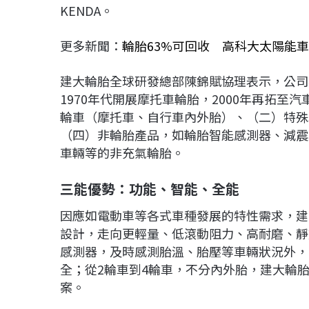
KENDA。
更多新聞：
輪胎63%可回收 高科大太陽能
建大輪胎全球研發總部陳錦賦協理表示，公司
1970年代開展摩托車輪胎，2000年再拓
輪車（摩托車、自行車內外胎）、（二）特殊
（四）非輪胎產品，如輪胎智能感測器、減震
車輛等的非充氣輪胎。
三能優勢：功能、智能、全能
因應如電動車等各式車種發展的特性需求，建
設計，走向更輕量、低滾動阻力、高耐磨、靜
感測器，及時感測胎溫、胎壓等車輛狀況外，
全；從2輪車到4輪車，不分內外胎，建大輪
案。