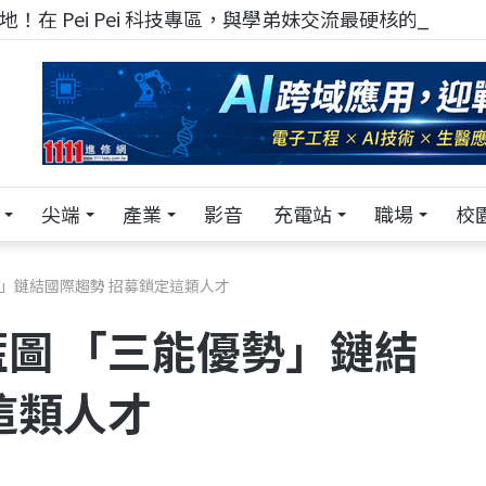
！在 Pei Pei 科技專區，與學弟妹交流最硬核的技術
尖端
產業
影音
充電站
職場
校
」鏈結國際趨勢 招募鎖定這類人才
圖 「三能優勢」鏈結
這類人才