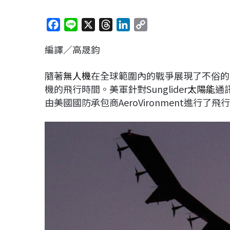
F
L
X
T
L
C
a
i
h
i
o
編譯／高晟鈞
c
n
r
n
p
e
e
e
k
y
隨著
無人機
在全球範圍內的戰爭展現了不俗的
b
a
e
L
機的飛行時間。美軍針對Sunglider
太陽能
通
o
d
d
i
由美國國防承包商AeroVironment進行了飛
o
s
I
n
k
n
k