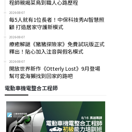
程師親揭菜鳥到職人心路歷程
2026-08-07
每5人就有1位長者！中保科技秀AI智慧照
顧 打造居家守護新模式
2026-08-07
療癒解謎《豬豬探險家》免費試玩版正式
釋出！貼心加入注音與假名模式
2026-08-07
開放世界新作《Otterly Lost》9月登場
幫可愛海獺找到回家的路吧
電動車機電整合工程師