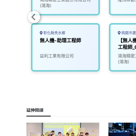
(鴻海)
彰化縣秀水鄉
桃園市蘆
e】品質
無人機-助理工程師
【無人機
工程師_
限公司
益利工業有限公司
鴻海精密
(鴻海)
延伸閱讀