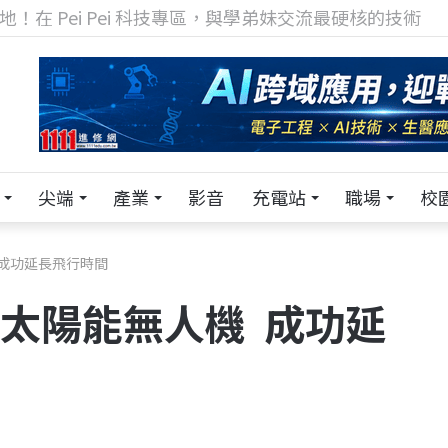
TECH+ 科技專區!
尖端
產業
影音
充電站
職場
校
機 成功延長飛行時間
er太陽能無人機 成功延