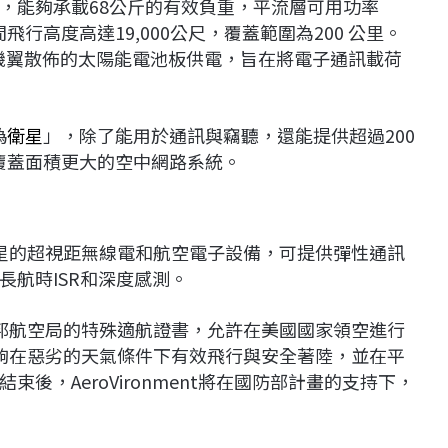
us A，能夠承載68公斤的有效負重，平流層可用功率
期間飛行高度高達19,000公尺，覆蓋範圍為200 公里。
用沿其機翼散佈的太陽能電池板供電，旨在將電子通訊載荷
偽
衛星
」，除了能用於通訊與竊聽，還能提供超過200
形成覆蓋面積更大的空中網路系統。
於衛星的超視距無線電和航空電子設備，可提供彈性通訊
航時ISR和深度感測。
國聯邦航空局的特殊適航證書，允許在美國國家領空進行
A能夠在惡劣的天氣條件下有效飛行與安全著陸，並在平
後，AeroVironment將在國防部計畫的支持下，