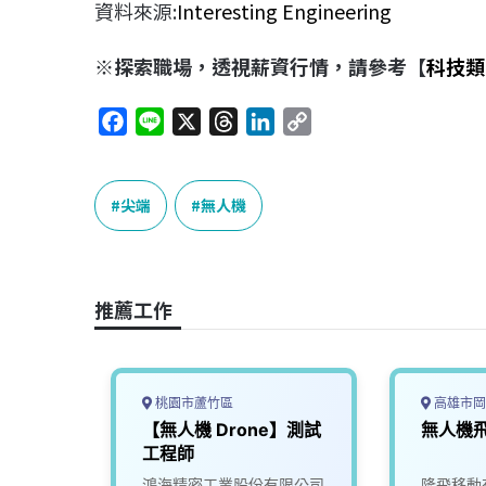
資料來源:
Interesting Engineering
※探索職場，透視薪資行情，請參考【
科技類
F
L
X
T
L
C
a
i
h
i
o
c
n
r
n
p
e
e
e
k
y
尖端
無人機
b
a
e
L
o
d
d
i
o
s
I
n
推薦工作
k
n
k
桃園市蘆竹區
高雄市岡
人機軟
【無人機 Drone】測試
無人機
工程師
究院
鴻海精密工業股份有限公司
隆飛移動