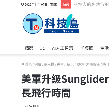
科技人找工作，就到
2026年 8 月 07日 星期五
快訊
精選
3C
AI人工智慧
半導體
生活
首頁
/
尖端
/
無人機
/
美軍升級Sunglider太陽能無人
美軍升級Sunglid
長飛行時間
2024-10-08