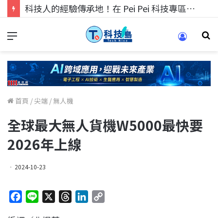
科技人找工作，就到TECH+ 科技專區!
首頁
/
尖端
/
無人機
全球最大無人貨機W5000最快要
2026年上線
2024-10-23
F
L
X
T
L
C
a
i
h
i
o