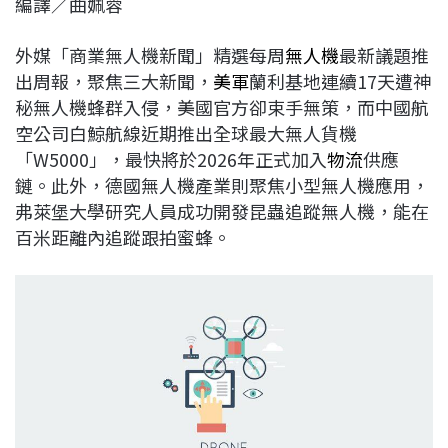
編譯／曲姵蓉
c
n
r
n
p
e
e
e
k
y
外媒「商業無人機新聞」精選每周
無人機
最新議題推
b
a
e
L
出周報，聚焦三大新聞，
美軍
蘭利基地連續17天遭神
o
d
d
i
秘無人機蜂群入侵，美國官方卻束手無策，而中國航
o
s
I
n
空公司白鯨航線近期推出全球最大無人貨機
k
n
k
「W5000」，最快將於2026年正式加入
物流
供應
鏈。此外，德國無人機產業則聚焦小型無人機應用，
弗萊堡大學研究人員成功開發昆蟲追蹤無人機，能在
百米距離內追蹤跟拍蜜蜂。