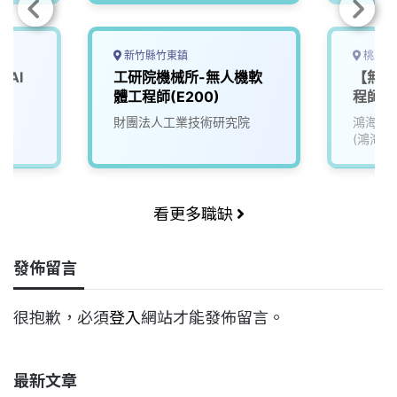
新竹縣竹東鎮
桃園市
AI
工研院機械所-無人機軟
【無人
體工程師(E200)
程師_0
院
財團法人工業技術研究院
鴻海精
(鴻海)
看更多職缺
發佈留言
很抱歉，必須
登入
網站才能發佈留言。
最新文章