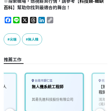
※探索職場，透視薪資行情，請參考【
科技類-職缺
百科
】幫助你找到最適合的舞台！
F
L
X
T
L
C
a
i
h
i
o
c
n
r
n
p
e
e
e
k
y
尖端
無人機
b
a
e
L
o
d
d
i
o
s
I
n
推薦工作
k
n
k
台南市歸仁區
桃園市
無人
無人機系統工程師
【無人
程師
院
其昜先進科技股份有限公司
鴻海精
(鴻海)