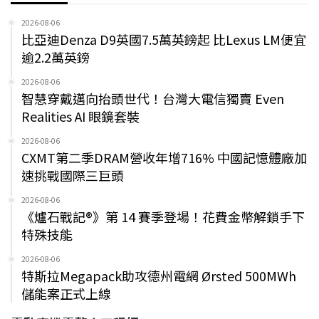
2026-08-06
比亞迪Denza D9英國7.5萬英鎊起 比Lexus LM便宜
逾2.2萬英鎊
2026-08-06
智慧穿戴邁向抬頭世代！台灣大電信獨賣 Even
Realities AI 眼鏡套裝
2026-08-06
CXMT第二季DRAM營收年增716% 中國記憶體廠加
速挑戰國際三巨頭
2026-08-06
《爐石戰記®》第 14 賽季登場！花費金幣解鎖手下
特殊技能
2026-08-06
特斯拉Megapack助攻德州電網 Ørsted 500MWh
儲能案正式上線