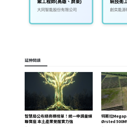
案工程師(高雄、屏東)
統技術
司
大同智能股份有限公司
創奕能源
延伸閱讀
智慧局公布綠商標榜單！統一申請量蟬
特斯拉Mega
聯寶座 本土產業覺醒實力強
Ørsted 5