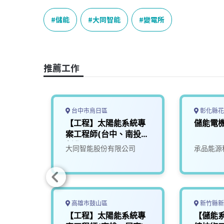
c
n
r
n
p
e
e
e
k
y
儲能
大同智能
變電所
b
a
e
L
o
d
d
i
o
s
I
n
推薦工作
k
n
k
台中市烏日區
彰化縣花
程師
【工程】太陽能系統專
儲能電
案工程師(台中、南投、
彰化)
限公司
大同智能股份有限公司
承品能源
高雄市鼓山區
新竹縣新
工程師
【工程】太陽能系統專
【儲能