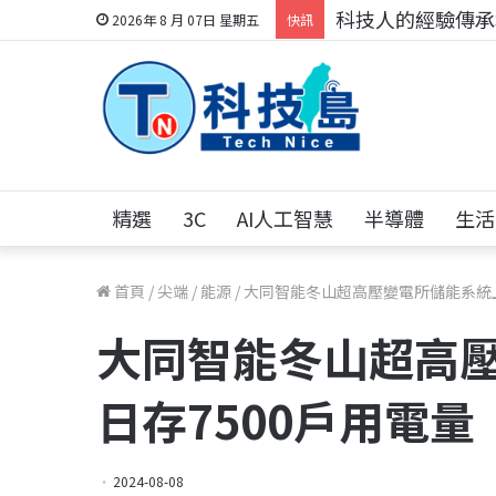
科技人的經驗傳承地
2026年 8 月 07日 星期五
快訊
精選
3C
AI人工智慧
半導體
生活
首頁
/
尖端
/
能源
/
大同智能冬山超高壓變電所儲能系統上
大同智能冬山超高
日存7500戶用電量
2024-08-08