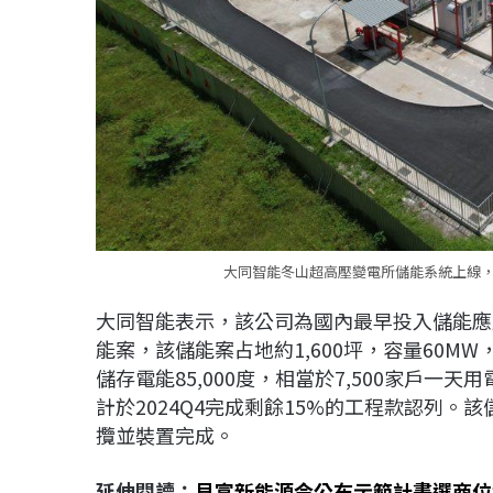
大同智能冬山超高壓變電所儲能系統上線，
大同智能表示，該公司為國內最早投入儲能應用系
能案，該儲能案占地約1,600坪，容量60M
儲存電能85,000度，相當於7,500家戶一天
計於2024Q4完成剩餘15%的工程款認列
攬並裝置完成。
延伸閱讀：
貝富新能源今公布示範計畫選商位