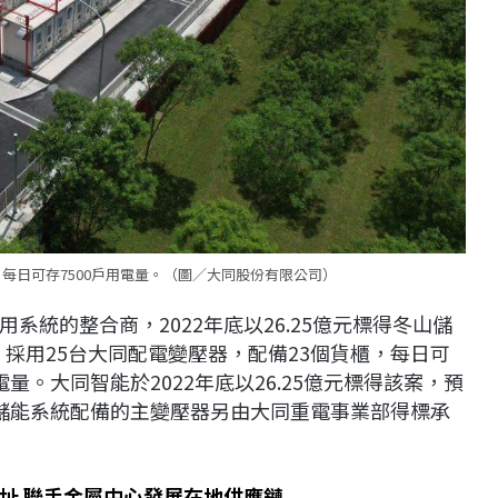
每日可存7500戶用電量。（圖／大同股份有限公司）
統的整合商，2022年底以26.25億元標得冬山儲
W，採用25台大同配電變壓器，配備23個貨櫃，每日可
用電量。大同智能於2022年底以26.25億元標得該案，預
。該儲能系統配備的主變壓器另由大同重電事業部得標承
址 聯手金屬中心發展在地供應鏈