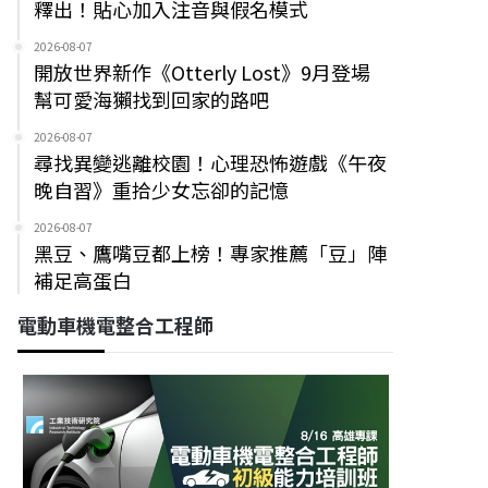
釋出！貼心加入注音與假名模式
2026-08-07
開放世界新作《Otterly Lost》9月登場
幫可愛海獺找到回家的路吧
2026-08-07
尋找異變逃離校園！心理恐怖遊戲《午夜
晚自習》重拾少女忘卻的記憶
2026-08-07
黑豆、鷹嘴豆都上榜！專家推薦「豆」陣
補足高蛋白
電動車機電整合工程師