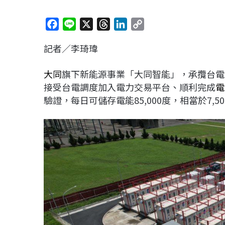
F
L
X
T
L
C
a
i
h
i
o
記者／李琦瑋
c
n
r
n
p
e
e
e
k
y
大同
旗下新能源事業「大同智能」，承攬台電
b
a
e
L
接受台電調度加入電力交易平台、順利完成
電
o
d
d
i
驗證，每日可儲存電能85,000度，相當於7,
o
s
I
n
k
n
k