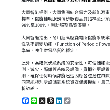
大同智能提到，大同集團結合電力及新能源事
標準，儲能輔助服務每秒服務品質指標至少須
98%至100%，輔助服務品質優異。
大同智能指出，冬山超高壓變電所儲能系統案
性功率調變功能（Function of Periodic P
準備，強化供電品質的穩定。
此外，為確保儲能系統的安全性，每個儲能電
測、滅火、隔離等系統及設備，貨櫃外更設置
網，確保任何時候都能迅速因應各種潛在風險
同智能特別增設儲能系統資安保護機制，且已通過I
析認證。
F
L
X
T
L
C
a
i
h
i
o