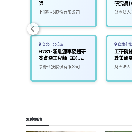
師
研究員(V
司(台
上銀科技股份有限公司
財團法人
台北市北投區
台北市松
後端工
H7S1-新能源車硬體研
工研院
發資深工程師_EE(北
政策研究
北投)
投)
司
康舒科技股份有限公司
財團法人
延伸閱讀