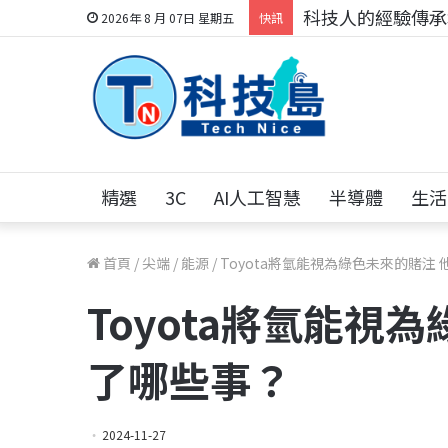
科技人的經驗傳承地
2026年 8 月 07日 星期五
快訊
精選
3C
AI人工智慧
半導體
生活
首頁
/
尖端
/
能源
/
Toyota將氫能視為綠色未來的賭注
Toyota將氫能視
了哪些事？
2024-11-27