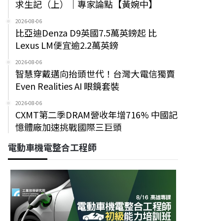
求生記（上）｜專家論點【黃婉中】
2026-08-06
比亞迪Denza D9英國7.5萬英鎊起 比
Lexus LM便宜逾2.2萬英鎊
2026-08-06
智慧穿戴邁向抬頭世代！台灣大電信獨賣
Even Realities AI 眼鏡套裝
2026-08-06
CXMT第二季DRAM營收年增716% 中國記
憶體廠加速挑戰國際三巨頭
電動車機電整合工程師