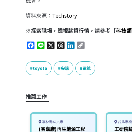
機會。
資料來源：
Techstory
※探索職場，透視薪資行情，請參考【
科技類
F
L
X
T
L
C
a
i
h
i
o
c
n
r
n
p
e
e
e
k
y
toyota
尖端
電能
b
a
e
L
o
d
d
i
o
s
I
n
推薦工作
k
n
k
雲林縣斗六市
台北市松
車用漆
(雲嘉廠)再生能源工程
工研院