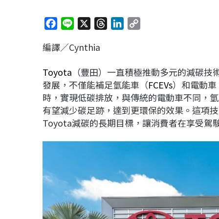
F
L
X
T
L
C
a
i
h
i
o
編譯／Cynthia
c
n
r
n
p
e
e
e
k
y
Toyota
（豐田）一直積極推動多元的減碳技
b
a
e
L
發展，不僅能補足氫能車（
FCEVs
）和電動車
o
d
d
i
時，實現低碳排放，與傳統的電動車不同，氫
o
s
I
n
有望減少碳足跡，達到更環保的效果。這項技
k
n
k
Toyota減碳的長期目標，讓消費者在享受