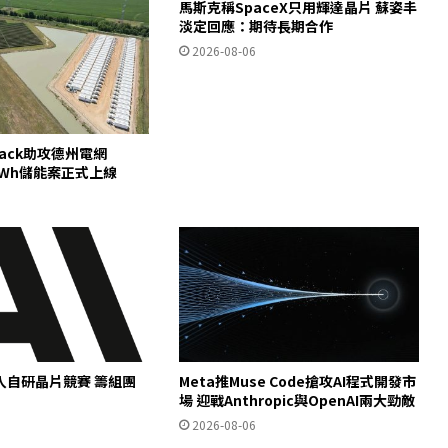
馬斯克稱SpaceX只用輝達晶片 蘇姿丰
淡定回應：期待長期合作
2026-08-06
pack助攻德州電網
00MWh儲能案正式上線
c加入自研晶片競賽 籌組團
Meta推Muse Code搶攻AI程式開發市
場 迎戰Anthropic與OpenAI兩大勁敵
2026-08-06