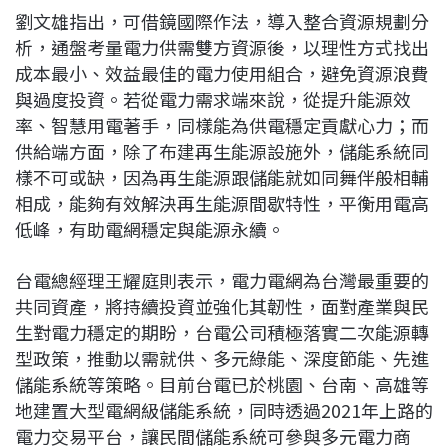
劉文雄指出，可借鏡國際作法，導入整合資源規劃分
析，通盤考量電力供需雙方資源後，以理性方式找出
成本最小、效益最佳的電力使用組合，避免資源浪費
與過度投資。若從電力需求端來說，從提升能源效
率、智慧用電著手，同樣能為供電穩定貢獻心力；而
供給端方面，除了布建再生能源設施外，儲能系統同
樣不可或缺，因為再生能源跟儲能就如同舞伴般相輔
相成，能夠有效解決再生能源間歇特性，平衡用電高
低峰，有助電網穩定與能源永續。
台電總經理王耀庭則表示，電力電網為台灣最重要的
共同資產，將持續投資並強化其韌性，面對產業與民
生對電力穩定的期盼，台電公司積極落實二次能源轉
型政策，推動以需就供、多元綠能、深度節能、先進
儲能系統等策略。目前台電已於桃園、台南、高雄等
地建置大型電網級儲能系統，同時透過2021年上路的
電力交易平台，讓民間儲能系統可參與多元電力商