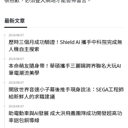
很抱歉，必須
登入
網站才能發佈留言。
最新文章
2026-08-07
歷時三個月成功驗證！Shield AI 攜手中科院完成無
人機自主搜索
2026-08-07
本命萌友隨身帶！華碩攜手三麗鷗跨界聯名大玩AI
筆電潮流美學
2026-08-07
開放世界音速小子幕後推手現身說法：SEGA工程師
給新鮮人的求職建議
2026-08-07
助電動車與AI發展 成大洪飛義團隊成功開發超高功
率鋁包銅導線