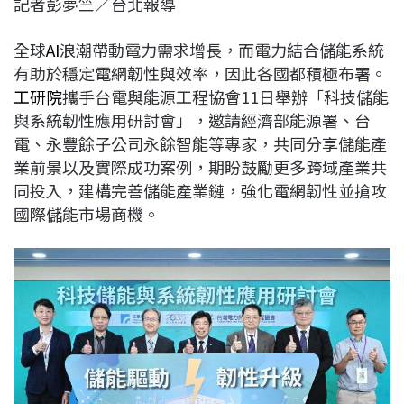
記者彭夢竺／台北報導
c
n
r
n
p
e
e
e
k
y
全球
AI
浪潮帶動電力需求增長，而電力結合儲能系統
b
a
e
L
有助於穩定電網韌性與效率，因此各國都積極布署。
o
d
d
i
工研院
攜手台電與能源工程協會11日舉辦「科技儲能
o
s
I
n
與系統韌性應用研討會」，邀請經濟部能源署、台
k
n
k
電、永豐餘子公司永餘智能等專家，共同分享儲能產
業前景以及實際成功案例，期盼鼓勵更多跨域產業共
同投入，建構完善儲能產業鏈，強化電網韌性並搶攻
國際儲能市場商機。