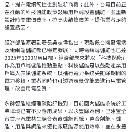
品，提升電網韌性也創造新商機；此外，台電目前正
在推動的科技儲能政策鼓勵用戶端設置儲能，並重新
設計時間電價費率，拉高尖離峰價差，提供業者足夠
設置誘因。
經濟部能源署副署長吳志偉指出，現階段台灣發電端
及電網端儲能都已穩定發展，同時電網端儲能也已達
2025年1000MW目標，經濟部未來將以「科技儲能」
作為用戶端儲能推動重點，科技儲能是以鼓勵產業用
戶導入表後儲能系統，以進行電力系統尖離峰期間的
電力移轉，業者同時也可透過表後儲能去進行用電管
理，改善用電品質。
永餘智能總經理陳貽評提到，目前國內儲能系統於工
業場域已有不少應用成果，以永豐餘為例，已建置全
台首座汽電共生結合表後儲能系統，整合創能、儲
能、用能與調能來優化廠區能源使用效率，並在永豐