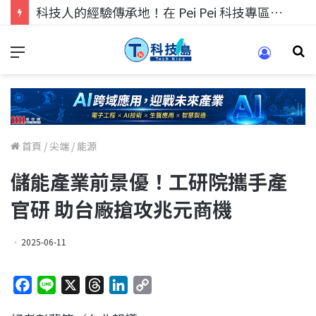
科技人的經驗傳承地！在 Pei Pei 科技專區，與學弟妹交流最硬核的技術
首頁
/
尖端
/
能源
儲能產業前景優！工研院攜手產
官研 助台廠搶攻兆元商機
2025-06-11
F
L
X
T
L
C
a
i
h
i
o