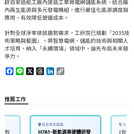
餘自家造紙工廠內建造工業微電網儲能系統，結合廠
內再生能源與多元發電機組，進行最佳化能源調度與
應用，有效降低營運成本。
針對全球淨零排放趨勢需求，工研院已規劃「2035技
術策略與藍圖」，將智慧電網、儲能的技術與相關人
才培育，納入「永續環境」領域中，搶先布局未來競
爭力。
F
L
X
T
L
C
a
i
h
i
o
c
n
r
n
p
e
e
e
k
y
推薦工作
b
a
e
L
o
d
d
i
o
s
I
n
k
n
k
台北市北投區
台中市
用漆包
H7A1-新能源車硬體研發
(台中