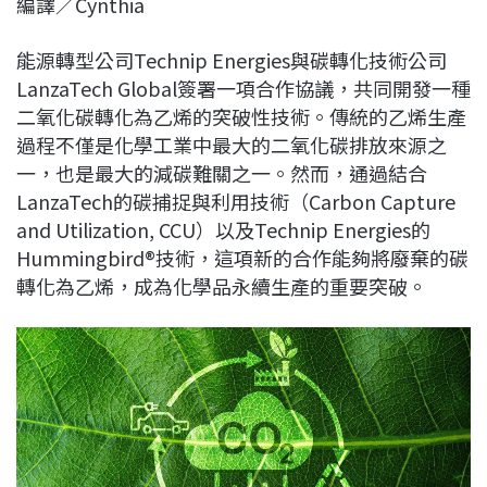
編譯／Cynthia
c
n
r
n
p
e
e
e
k
y
能源轉型公司Technip Energies與碳轉化技術公司
b
a
e
L
LanzaTech Global簽署一項合作協議，共同開發一種
o
d
d
i
二氧化碳轉化為乙烯的突破性技術。傳統的乙烯生產
o
s
I
n
過程不僅是化學工業中最大的二氧化碳排放來源之
k
n
k
一，也是最大的減碳難關之一。然而，通過結合
LanzaTech的碳捕捉與利用技術（Carbon Capture
and Utilization, CCU）以及Technip Energies的
Hummingbird®技術，這項新的合作能夠將廢棄的碳
轉化為乙烯，成為化學品永續生產的重要突破。