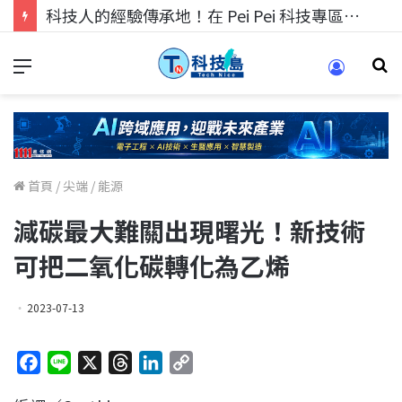
科技人的經驗傳承地！在 Pei Pei 科技專區，與學弟妹交流最硬核的技術
首頁
/
尖端
/
能源
減碳最大難關出現曙光！新技術
可把二氧化碳轉化為乙烯
2023-07-13
F
L
X
T
L
C
a
i
h
i
o