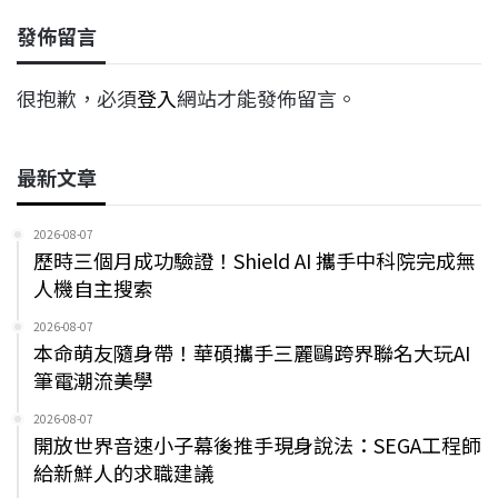
發佈留言
很抱歉，必須
登入
網站才能發佈留言。
最新文章
2026-08-07
歷時三個月成功驗證！Shield AI 攜手中科院完成無
人機自主搜索
2026-08-07
本命萌友隨身帶！華碩攜手三麗鷗跨界聯名大玩AI
筆電潮流美學
2026-08-07
開放世界音速小子幕後推手現身說法：SEGA工程師
給新鮮人的求職建議