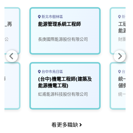
新北市樹林區
新竹縣
)_再
能源管理系統工程師
工研院
能源效
有限公
長庚國際能源股份有限公司
財團法
台中市烏日區
台南市
程師
(台中)機電工程師(建築及
統一企
能源機電工程)
儲備工
虹甫能源科技股份有限公司
統一企
看更多職缺