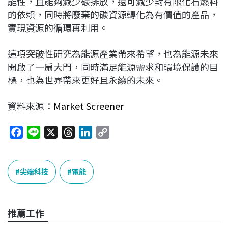
能性，且能夠減少碳排放，還可減少對有限化石燃料
的依賴，同時將廢棄的碳資源轉化為有價值的產品，
實現資源的循環再利用。
這項突破性研究為能源產業帶來希望，也為能源未來
開啟了一扇大門，同時滿足能源需求和環境保護的目
標，也為世界帶來更好且永續的未來。
資料來源：
Market Screener
F
L
X
T
L
C
a
i
h
i
o
c
n
r
n
p
e
e
e
k
y
尖端科技
電能
b
a
e
L
o
d
d
i
o
s
I
n
推薦工作
k
n
k