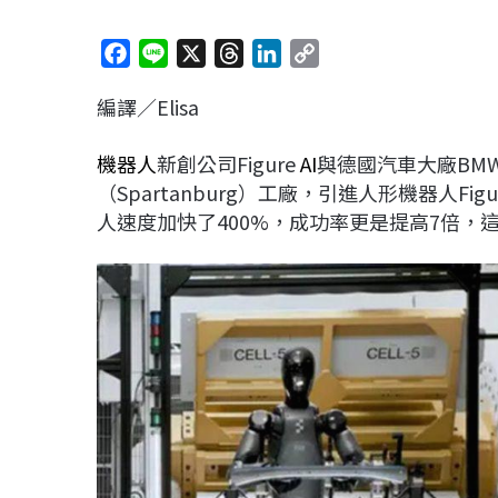
F
L
X
T
L
C
a
i
h
i
o
編譯／Elisa
c
n
r
n
p
e
e
e
k
y
機器人
新創公司Figure
AI
與德國汽車大廠BM
b
a
e
L
（Spartanburg）工廠，引進人形機器人F
o
d
d
i
人速度加快了400%，成功率更是提高7倍，
o
s
I
n
k
n
k