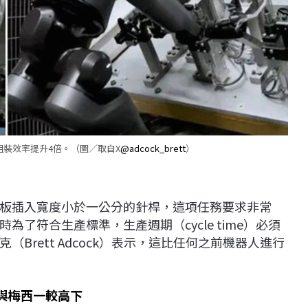
2 組裝效率提升4倍。（圖／取自X
@adcock_brett
）
板插入寬度小於一公分的針桿，這項任務要求非常
了符合生產標準，生產週期（cycle time）必須
克（Brett Adcock）表示，這比任何之前機器人進行
可與梅西一較高下