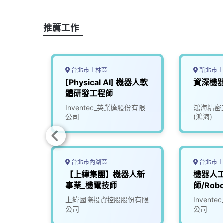
o
d
d
i
o
s
I
n
推薦工作
k
n
k
台北市士林區
新北市土
工程師
[Physical AI] 機器人軟
資深機
體研發工程師
司
Inventec_英業達股份有限
鴻海精密
公司
(鴻海)
台北市內湖區
台北市士
工程師
【上緯集團】機器人新
機器人
事業_機電技師
師/Robo
司
上緯國際投資控股股份有限
Inven
公司
公司