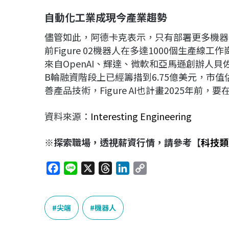
自動化工業成現今產業趨勢
儘管如此，阿德卡克表示，只有部署更多機器
前Figure 02機器人在多達1000個生產線工
來自OpenAI、輝達、微軟和亞馬遜創辦人貝佐
B輪融資階段上已經籌措到6.75億美元，市
善產品技術，Figure AI也計畫2025年前
資料來源：
Interesting Engineering
※
探索職場，透視薪資行情，請參考【
科技類
F
L
X
T
L
C
a
i
h
i
o
c
n
r
n
p
e
e
e
k
y
尖端
機器人
b
a
e
L