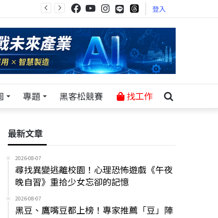
登入
園
專題
黑客松競賽
找工作
最新文章
2026-08-07
尋找異變逃離校園！心理恐怖遊戲《午夜
晚自習》重拾少女忘卻的記憶
2026-08-07
黑豆、鷹嘴豆都上榜！專家推薦「豆」陣