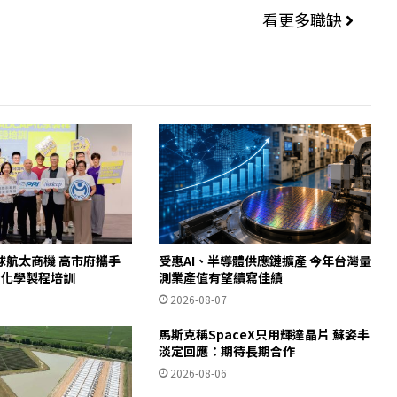
看更多職缺
球航太商機 高市府攜手
受惠AI、半導體供應鏈擴產 今年台灣量
AP化學製程培訓
測業產值有望續寫佳績
2026-08-07
馬斯克稱SpaceX只用輝達晶片 蘇姿丰
淡定回應：期待長期合作
2026-08-06