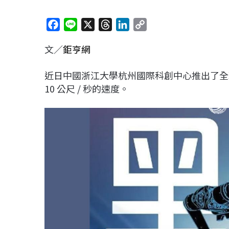
F
L
X
T
L
C
a
i
h
i
o
文／
鉅亨網
c
n
r
n
p
e
e
e
k
y
近日中國浙江大學杭州國際科創中心推出了全
b
a
e
L
10 公尺 / 秒的速度。
o
d
d
i
o
s
I
n
k
n
k