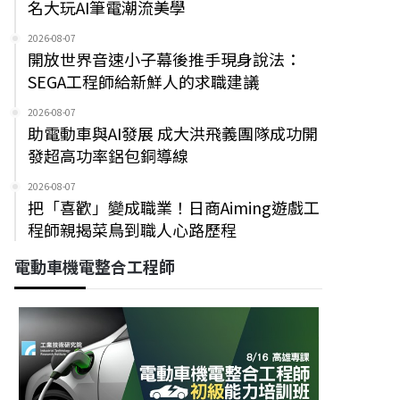
名大玩AI筆電潮流美學
2026-08-07
開放世界音速小子幕後推手現身說法：
SEGA工程師給新鮮人的求職建議
2026-08-07
助電動車與AI發展 成大洪飛義團隊成功開
發超高功率鋁包銅導線
2026-08-07
把「喜歡」變成職業！日商Aiming遊戲工
程師親揭菜鳥到職人心路歷程
電動車機電整合工程師