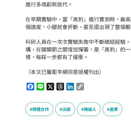
進行多項創新迭代。
在早期實驗中，當「黑豹」進行實測時，最高速度
個速度，小腿就會折斷，甚至還出現了整個軀
科研人員在一次次實驗失敗中不斷總結經驗，
構，在腿關節之間增加彈簧，是「黑豹」的一
樣，每踩一步都有了緩衝。
（本文已獲鉅亨網同意授權刊出）
F
L
X
T
L
C
a
i
h
i
o
c
n
r
n
p
e
e
e
k
y
媒體合作
尖端
機器人
產業
b
a
e
L
o
d
d
i