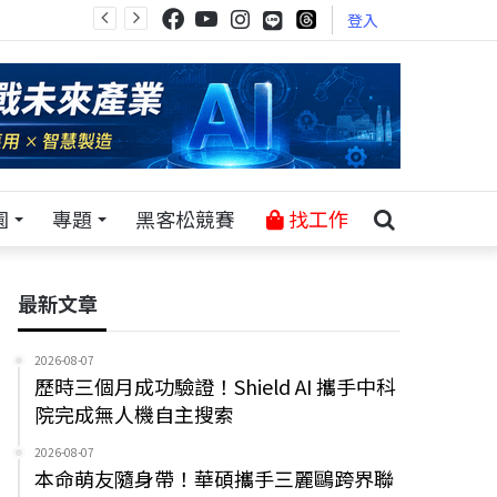
登入
園
專題
黑客松競賽
找工作
最新文章
2026-08-07
歷時三個月成功驗證！Shield AI 攜手中科
院完成無人機自主搜索
2026-08-07
本命萌友隨身帶！華碩攜手三麗鷗跨界聯