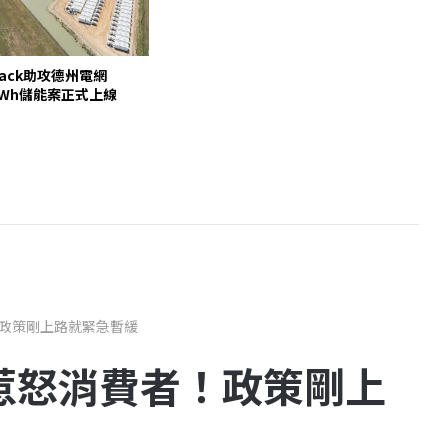
pack助攻德州電網
00MWh儲能案正式上線