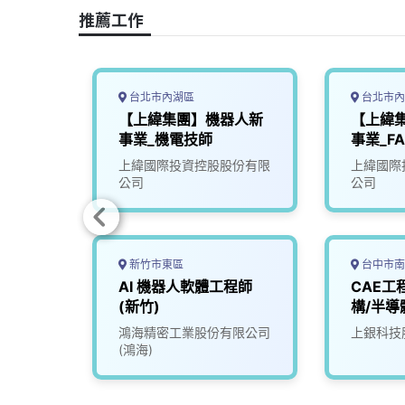
o
s
I
n
推薦工作
k
n
k
台北市內湖區
台北市內
工程師
【上緯集團】機器人新
【上緯
事業_機電技師
事業_FA
限公司
上緯國際投資控股股份有限
上緯國際
公司
公司
新竹市東區
台中市南
工程師
AI 機器人軟體工程師
CAE工
(新竹)
構/半導
限公司
鴻海精密工業股份有限公司
上銀科技
(鴻海)