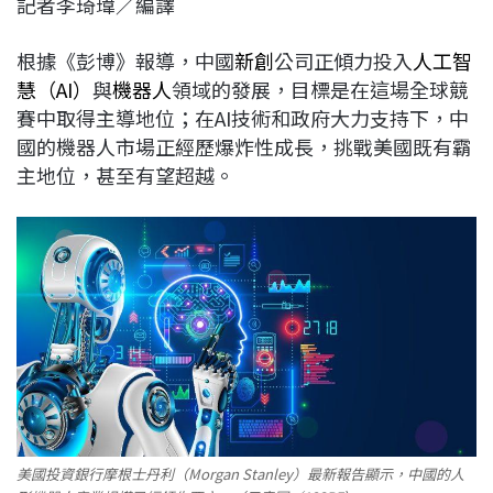
記者李琦瑋／編譯
c
n
r
n
p
e
e
e
k
y
根據《彭博》報導，中國
新創
公司正傾力投入
人工智
b
a
e
L
慧（AI）
與
機器人
領域的發展，目標是在這場全球競
o
d
d
i
賽中取得主導地位；在AI技術和政府大力支持下，中
o
s
I
n
國的機器人市場正經歷爆炸性成長，挑戰美國既有霸
k
n
k
主地位，甚至有望超越。
美國投資銀行摩根士丹利（Morgan Stanley）最新報告顯示，中國的人