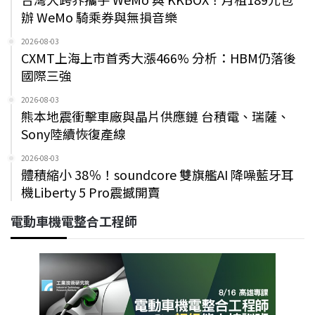
辦 WeMo 騎乘券與無損音樂
2026-08-03
CXMT上海上市首秀大漲466% 分析：HBM仍落後
國際三強
2026-08-03
熊本地震衝擊車廠與晶片供應鏈 台積電、瑞薩、
Sony陸續恢復產線
2026-08-03
體積縮小 38％！soundcore 雙旗艦AI 降噪藍牙耳
機Liberty 5 Pro震撼開賣
電動車機電整合工程師