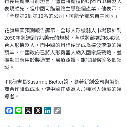
行長馬斯克日前坦言，儘管特斯拉的Optimus機器人
表現領先，但中國可能最終主導整個產業，他表示：
「全球第2到第10名的公司，可能全部來自中國。」
花旗集團預測報告顯示，全球人形機器人市場預計到
2050年將達到7兆美元的規模，全球將部署約6.48億
台人形機器人，而中國的目標便是成為這波浪潮的領
頭羊，中國政府已將人形機器人納入國家級戰略，並
推動其應用於製造業、醫療照護、旅宿服務等多個領
域。
IFR秘書長Susanne Bieller說，隨著新創公司與製造
商合作降低成本，使中國正成為人形機器人領域的領
導者。
F
L
X
T
L
C
a
i
h
i
o
c
n
r
n
p