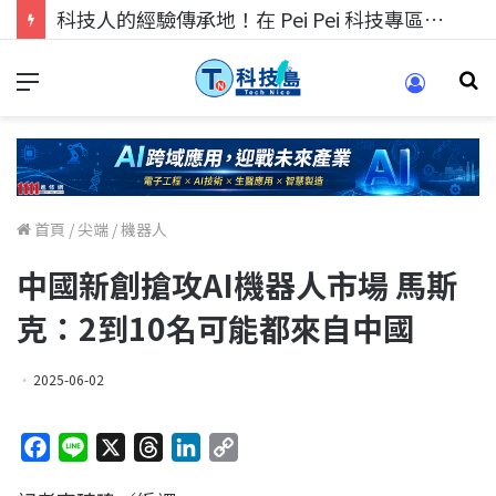
科技人的經驗傳承地！在 Pei Pei 科技專區，與學弟妹交流最硬核的技術
首頁
/
尖端
/
機器人
中國新創搶攻AI機器人市場 馬斯
克：2到10名可能都來自中國
2025-06-02
F
L
X
T
L
C
a
i
h
i
o