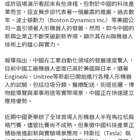
或許這場演示看起來有些滑稽，但對於中國的科技產
業而言，這支舞步卻代表著一個嚴肅的進展。過去數
年，波士頓動力（Boston Dynamics Inc.）等美國公
司一直引領著人形機器人的發展，然而，如今中國的
新興企業正不斷突破創新界限，顯示其在AI與機器人
技術上的雄心與實力。
報導指出，中國在工業自動化領域的發展速度驚人，
目前中國工廠機器人密度已高於美國與日本。隨著
EngineAI、Unitree等新創已開始進行各種人形機器
人的試驗，包括垃圾分類、醫療配送、街道巡邏、博
物館導覽與軍事用途等實際場景，中國正在快速建立
應用優勢。
近期中國更舉辦了全球首場人形機器人半程馬拉松與
格鬥賽，儘管比賽尚不成熟，但象徵中國科技產業正
積極推進創新與實驗場景應用。特斯拉（Tesla）執