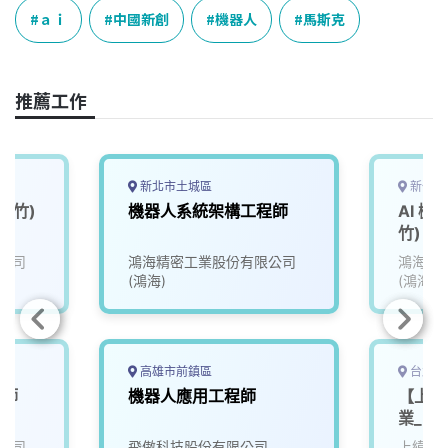
e
e
e
k
y
ａｉ
中國新創
機器人
馬斯克
b
a
e
L
o
d
d
i
o
s
I
n
推薦工作
k
n
k
新北市土城區
新竹市
新竹)
機器人系統架構工程師
AI 
竹)
公司
鴻海精密工業股份有限公司
鴻海精
(鴻海)
(鴻海)
高雄市前鎮區
台北市
程師
機器人應用工程師
【上緯
業_FA
公司
飛傲科技股份有限公司
上緯國