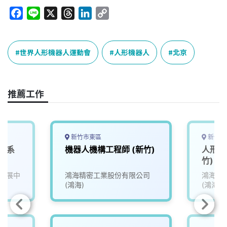
F
L
X
T
L
C
a
i
h
i
o
c
n
r
n
p
e
e
e
k
y
世界人形機器人運動會
人形機器人
北京
b
a
e
L
o
d
d
i
o
s
I
n
推薦工作
k
n
k
新竹市東區
新竹市
器人系
機器人機構工程師 (新竹)
人形機
竹)
發展中
鴻海精密工業股份有限公司
鴻海精
(鴻海)
(鴻海)