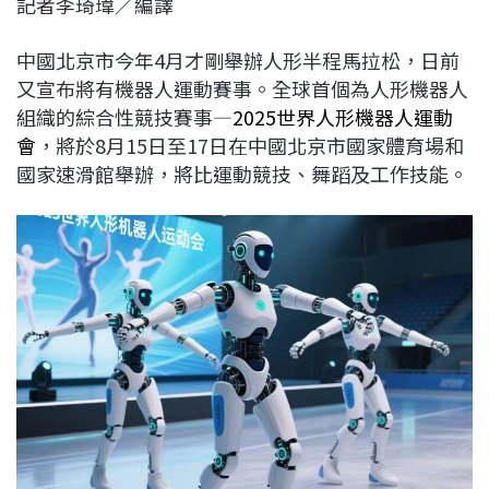
記者李琦瑋／編譯
c
n
r
n
p
e
e
e
k
y
中國北京市今年4月才剛舉辦人形半程馬拉松，日前
b
a
e
L
又宣布將有機器人運動賽事。全球首個為人形機器人
o
d
d
i
組織的綜合性競技賽事—
2025世界人形機器人運動
o
s
I
n
會
，將於8月15日至17日在中國北京市國家體育場和
k
n
k
國家速滑館舉辦，將比運動競技、舞蹈及工作技能。