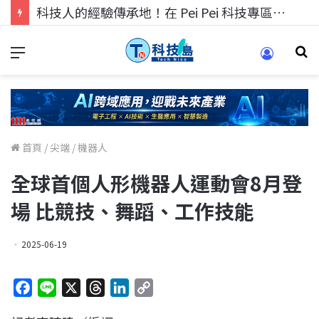
科技人找工作，就到TECH+ 科技專區!
首頁
/
尖端
/
機器人
全球首個人形機器人運動會8月登
場 比競技、舞蹈、工作技能
2025-06-19
F
L
X
T
L
C
a
i
h
i
o