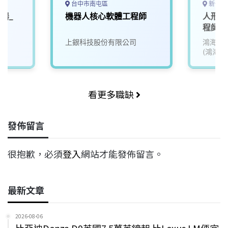
台中市南屯區
新竹市
器_
機器人核心軟體工程師
人形機
師
程師(
上銀科技股份有限公司
鴻海精
(鴻海)
看更多職缺
發佈留言
很抱歉，必須
登入
網站才能發佈留言。
最新文章
2026-08-06