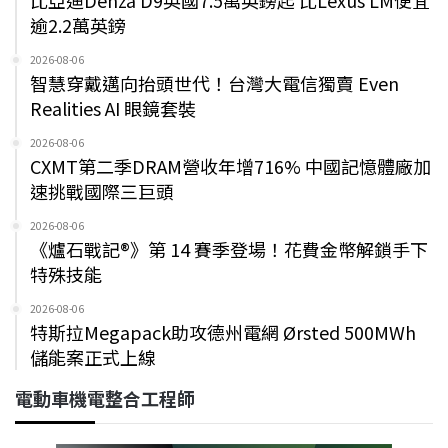
比亞迪Denza D9英國7.5萬英鎊起 比Lexus LM便宜
逾2.2萬英鎊
2026-08-06
智慧穿戴邁向抬頭世代！台灣大電信獨賣 Even
Realities AI 眼鏡套裝
2026-08-06
CXMT第二季DRAM營收年增716% 中國記憶體廠加
速挑戰國際三巨頭
2026-08-06
《爐石戰記®》第 14 賽季登場！花費金幣解鎖手下
特殊技能
2026-08-06
特斯拉Megapack助攻德州電網 Ørsted 500MWh
儲能案正式上線
電動車機電整合工程師