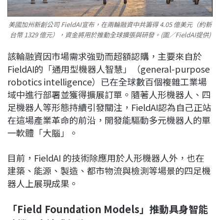
美國加州新創公司 FieldAI宣布，在兩輪融資中共籌得 4.05 億美元（約新
台幣 1329 億元），資金將用於推動全球擴張與研發。(圖／FieldAI提供)
該輪融資因市場需求強勁而超額認購，主要來自於
FieldAI的「通用型機器人智慧」（general-purpose
robotics intelligence）已在全球數百個複雜工業場
域中進行部署並獲得擴展訂單。隨著人形機器人、四
足機器人等形態持續引發關注，FieldAI認為自己正站
在這場產業革命的前沿，開發能驅動多元機器人的單
一軟體「大腦」。
目前，FieldAI 的技術除應用於人形機器人外，也在
建築、能源、製造、都市物流與檢測等場景的四足機
器人上展現成果。
「Field Foundation Models」推動具身智能