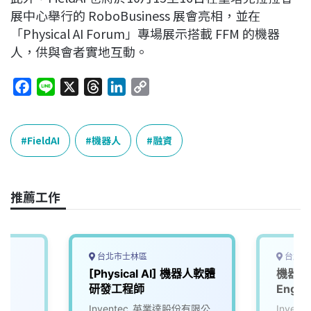
展中心舉行的 RoboBusiness 展會亮相，並在
「Physical AI Forum」專場展示搭載 FFM 的機器
人，供與會者實地互動。
F
L
X
T
L
C
a
i
h
i
o
c
n
r
n
p
e
e
e
k
y
FieldAI
機器人
融資
b
a
e
L
o
d
d
i
o
s
I
n
推薦工作
k
n
k
台北市士林區
台北市
[Physical AI] 機器人軟體
機器人工
研發工程師
Engin
Inventec_英業達股份有限公
Inve