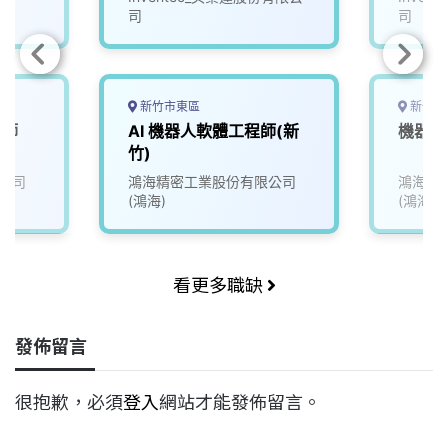
司
司
新竹市東區
新竹市
程師
AI 機器人軟體工程師(新
機器人
竹)
公司
鴻海精密工業股份有限公司
鴻海精
(鴻海)
(鴻海)
看更多職缺
發佈留言
很抱歉，必須
登入
網站才能發佈留言。