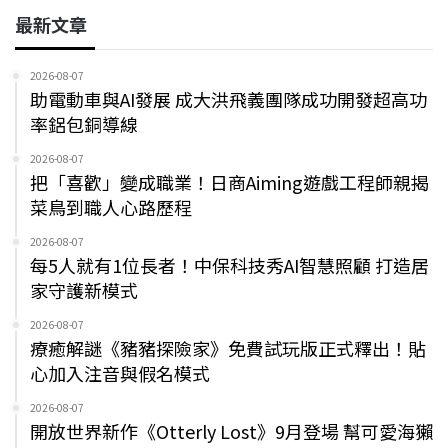
最新文章
2026-08-07
助電動車與AI發展 成大洪飛義團隊成功開發超高功
率鋁包銅導線
2026-08-07
把「喜歡」變成職業！日商Aiming遊戲工程師親揭
菜鳥到職人心路歷程
2026-08-07
每5人就有1位長者！中保科技秀AI智慧照顧 打造居
家守護新模式
2026-08-07
療癒解謎《豬豬探險家》免費試玩版正式釋出！貼
心加入注音與假名模式
2026-08-07
開放世界新作《Otterly Lost》9月登場 幫可愛海獺