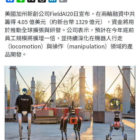
a
i
h
i
o
美國加州新創公司FieldAI20日宣布，在兩輪融資中共
c
n
r
n
p
籌得 4.05 億美元（約新台幣 1329 億元），資金將用
e
e
e
k
y
於推動全球擴張與研發。公司表示，預計在今年底前
b
a
e
L
員工規模將擴增一倍，並持續深化在機器人行走
o
d
d
i
（locomotion）與操作（manipulation）領域的產
o
s
I
n
品開發。
k
n
k