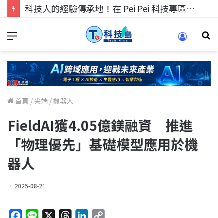
科技人的經驗傳承地！在 Pei Pei 科技專區，與學弟妹交流最硬核的技術
首頁
/
尖端
/
機器人
FieldAI獲4.05億鎂融資 推進
「物理優先」基礎模型應用於機
器人
2025-08-21
F
L
X
T
L
C