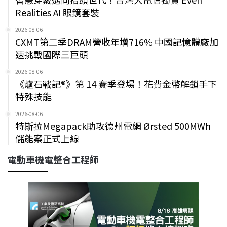
Realities AI 眼鏡套裝
2026-08-06
CXMT第二季DRAM營收年增716% 中國記憶體廠加
速挑戰國際三巨頭
2026-08-06
《爐石戰記®》第 14 賽季登場！花費金幣解鎖手下
特殊技能
2026-08-06
特斯拉Megapack助攻德州電網 Ørsted 500MWh
儲能案正式上線
電動車機電整合工程師