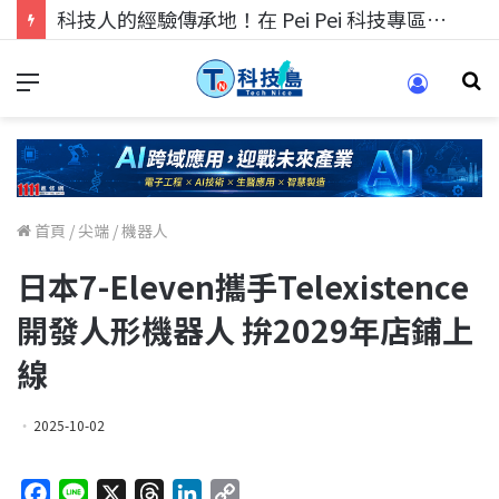
科技人的經驗傳承地！在 Pei Pei 科技專區，與學弟妹交流最硬核的技術
首頁
/
尖端
/
機器人
日本7-Eleven攜手Telexistence
開發人形機器人 拚2029年店鋪上
線
2025-10-02
F
L
X
T
L
C