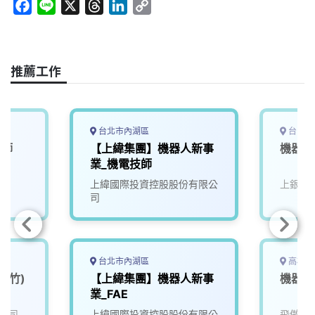
F
L
X
T
L
C
a
i
h
i
o
c
n
r
n
p
e
e
e
k
y
推薦工作
b
a
e
L
o
d
d
i
o
s
I
n
k
n
k
台北市內湖區
台中市
程師
【上緯集團】機器人新事
機器人
業_機電技師
上緯國際投資控股股份有限公
上銀科
司
台北市內湖區
高雄市
新竹)
【上緯集團】機器人新事
機器人
業_FAE
公司
上緯國際投資控股股份有限公
飛傲科