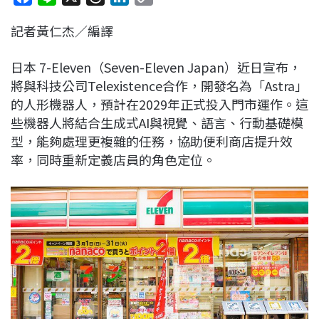
a
i
h
i
o
記者黃仁杰／編譯
c
n
r
n
p
e
e
e
k
y
日本 7-Eleven（Seven-Eleven Japan）近日宣布，
b
a
e
L
將與科技公司Telexistence合作，開發名為「Astra」
o
d
d
i
的人形機器人，預計在2029年正式投入門市運作。這
o
s
I
n
些機器人將結合生成式AI與視覺、語言、行動基礎模
k
n
k
型，能夠處理更複雜的任務，協助便利商店提升效
率，同時重新定義店員的角色定位。