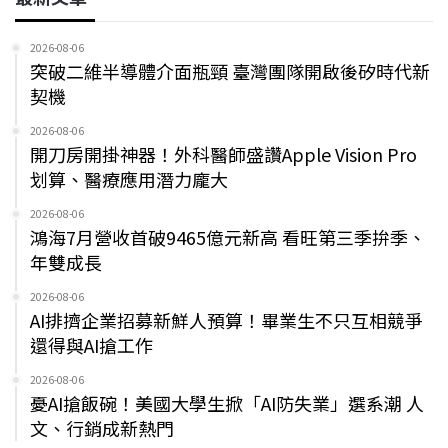
2026-08-06
突破二維半導體介面瓶頸 臺灣團隊開啟後矽時代新
契機
2026-08-06
開刀房開掛神器！外科醫師盛讚Apple Vision Pro
划算、醫療應用潛力龐大
2026-08-06
鴻海7月營收首破9465億元新高 看旺第三季拚季、
年雙成長
2026-08-06
AI排擠企業招募新鮮人預算！畢業生不只互相競爭
還得與AI搶工作
2026-08-06
憂AI搶飯碗！美國大學生掀「AI防失業」選系潮 人
文、行銷成新熱門