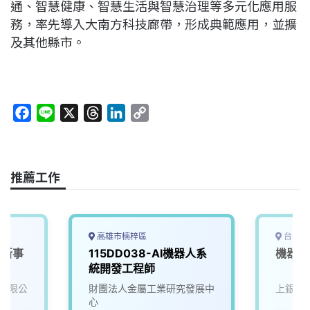
通、智慧健康、智慧生活與智慧治理等多元化應用服
務，率先導入大南方科技廊帶，形成典範應用，並擴
及其他縣市。
F
L
X
T
L
C
a
i
h
i
o
c
n
r
n
p
e
e
e
k
y
推薦工作
b
a
e
L
o
d
d
i
o
s
I
n
k
n
k
高雄市楠梓區
台中市
人新事
115DD038-AI機器人系
機器人
統開發工程師
有限公
財團法人金屬工業研究發展中
上銀科
心