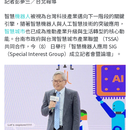
記者彭夢竺／台北報導
c
n
r
n
p
e
e
e
k
y
智慧
機器人
被視為台灣科技產業邁向下一階段的關鍵
b
a
e
L
引擎，隨著智慧機器人與人工智慧技術的突破應用，
o
d
d
i
智慧城市
也已成為推動產業升級與生活轉型的核心動
o
s
I
n
能。台南市政府與台灣智慧城市產業聯盟 （TSSA）
k
n
k
共同合作，今（8） 日舉行「智慧機器人應用 SIG
（Special Interest Group）成立記者會暨論壇」。