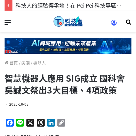
科技人的經驗傳承地！在 Pei Pei 科技專區，與學弟妹交流最硬核的技術
首頁
/
尖端
/
機器人
智慧機器人應用 SIG成立 國科會
吳誠文祭出3大目標、4項政策
2025-10-08
F
L
X
T
L
C
a
i
h
i
o