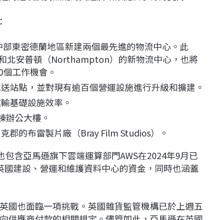
：
蘭中部東密德蘭地區新建兩個最先進的物流中心。此
北安普頓（Northampton）的新物流中心，也將
00個工作機會。
送站點，並對現有逾百個營運設施進行升級和擴建。
運輸基礎設施效率。
棟辦公大樓。
布雷製片廠（Bray Film Studios）。
包含亞馬遜旗下雲端運算部門AWS在2024年9月已
間在英國建設、營運和維護資料中心的資金，同時也涵蓋
英國也面臨一項挑戰。英國雜貨監管機構已於上週五
向供應商付款的相關規定。儘管如此，亞馬遜在英國