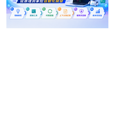
桃園市楊梅區
新北市土城區
【TL-24】雲端技術研
智慧醫療 雲端資料庫架
發
構師