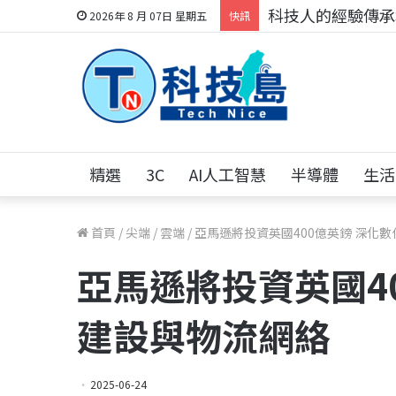
科技人的經驗傳承地
2026年 8 月 07日 星期五
快訊
精選
3C
AI人工智慧
半導體
生活
首頁
/
尖端
/
雲端
/
亞馬遜將投資英國400億英鎊 深化
亞馬遜將投資英國4
建設與物流網絡
2025-06-24