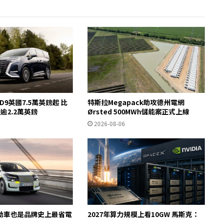
 D9英國7.5萬英鎊起 比
特斯拉Megapack助攻德州電網
宜逾2.2萬英鎊
Ørsted 500MWh儲能案正式上線
2026-08-06
動車也是品牌史上最省電
2027年算力規模上看10GW 馬斯克：