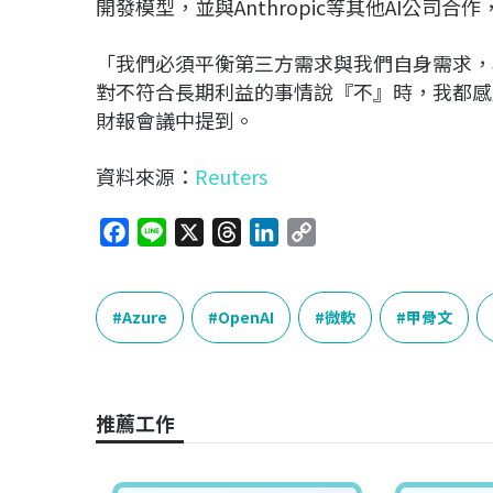
開發模型，並與Anthropic等其他AI公司合作
「我們必須平衡第三方需求與我們自身需求，
對不符合長期利益的事情說『不』時，我都感覺更好
財報會議中提到。
資料來源：
Reuters
F
L
X
T
L
C
a
i
h
i
o
c
n
r
n
p
e
e
e
k
y
Azure
OpenAI
微軟
甲骨文
b
a
e
L
o
d
d
i
o
s
I
n
推薦工作
k
n
k