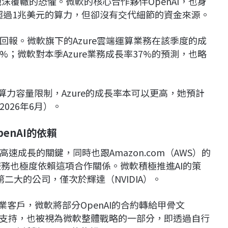
沫覆轍的恐懼。微軟的核心合作夥伴OpenAI，也身
值超過1兆美元的算力，但卻沒有交代細節的資金來源。
報。微軟旗下的Azure雲端運算業務在該季度的成
的38.4%；微軟對本季Azure業務成長率37%的預測，也略
有算力容量限制，Azure的成長率本可以更高，她預計
026年6月）。
enAI的依賴
務高速成長的關鍵，同時也跟Amazon.com（AWS）的
等AI服務也極度依賴這項合作關係。微軟積極推進AI的策
二大的公司，僅次於輝達（NVIDIA）。
業客戶，微軟將部分OpenAI的合約轉給甲骨文
師的支持，也被視為微軟整體戰略的一部分，即透過自行