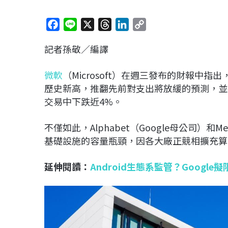
F
L
X
T
L
C
a
i
h
i
o
記者孫敬／編譯
c
n
r
n
p
e
e
e
k
y
微軟
（Microsoft）在週三發布的財報中指
b
a
e
L
歷史新高，推翻先前對支出將放緩的預測，並
o
d
d
i
交易中下跌近4%。
o
s
I
n
k
n
k
不僅如此，Alphabet（Google母公司）
基礎設施的容量瓶頸，因各大廠正競相擴充算
延伸閱讀：
Android生態系監管？Goog