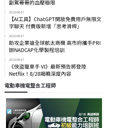
副駕哥哥的血壓極限
2026-08-07
【AI工具】ChatGPT開放免費用戶無限文
字聊天 付費版新增「思考滑桿」
2026-08-07
助攻企業搶全球航太商機 高市府攜手PRI
辦NADCAP化學製程培訓
2026-08-07
《俠盜獵車手 VI》最新預告將登陸
Netflix！8/28揭曉深度內容
電動車機電整合工程師