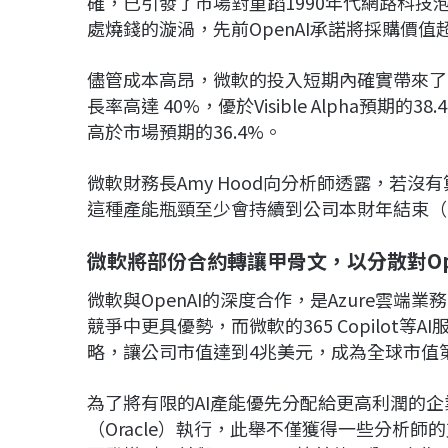
確，已引發了市場對重蹈1990年代網路科技泡
處燒錢的漩渦，先前OpenAI承諾將採購價
儘管成本高昂，微軟的投入短期內確實帶來了回
長率高達 40%，優於Visible Alpha預期
高於市場預期的36.4%。
微軟財務長Amy Hood向分析師透露，若沒
這種產能瓶頸至少會持續到公司本財年結束（2
微軟將部份合約轉讓甲骨文，以分散對Op
微軟與OpenAI的深度合作，是Azure雲端業
競爭中更具優勢，而微軟的365 Copilot
略，讓公司市值達到4兆美元，成為全球市值第
為了將有限的AI產能優先分配給更高利潤的企
（Oracle）執行，此舉不僅獲得一些分析