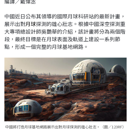
編譯／戴偉丞
c
n
r
n
p
e
e
e
k
y
中國近日公布其領導的國際月球科研站的最新計畫，
b
a
e
L
展示出對
月球
探測的雄心壯志。根據中國深空探測重
o
d
d
i
大專項總設計師吳艷華的介紹，該計畫將分為兩個階
o
s
I
n
段，最終目標是在月球表面及軌道上建設一系列節
k
n
k
點，形成一個完整的月球基地網路。
中國將打造月球基地網路展示出對月球探測的雄心壯志。（圖／123RF）