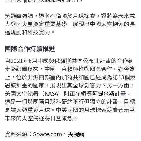
吳艷華強調，這將不僅限於月球探索，還將為未來載
人登陸火星奠定重要基礎，展現出中國太空探索的長
遠規劃和科技實力。
國際合作持續推進
自2021年6月中國與俄羅斯共同公布此計畫的合作初
步路線圖以來，中國一直積極推動國際合作。迄今為
止，位於非洲西部塞內加爾共和國已經成為第13個簽
署該計畫的國家，展現出其全球影響力。另一方面，
美國太空總署（
NASA
）則正在領導
阿提米斯
計畫，
這是一個與國際月球科研站平行但獨立的計畫，目標
是讓人類重返月球。中美兩國的月球探索競賽預示著
未來的太空競逐將日益激烈。
資料來源：
Space.com
、
央視網