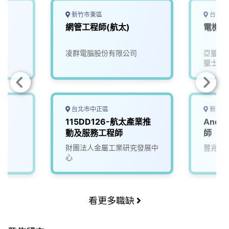
新竹市東區
台南市
網管工程師(航太)
電機電
凌群電腦股份有限公司
亞獵士
獵士航
台北市中正區
新北市
薪
115DD126-航太產業推
Andr
)
動及服務工程師
師
司
財團法人金屬工業研究發展中
豐兆航
心
看更多職缺