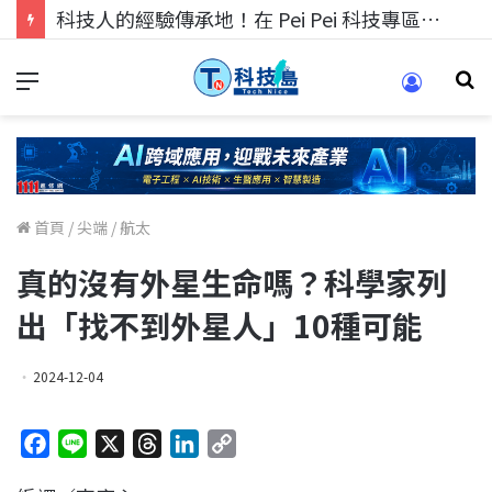
科技人找工作，就到TECH+ 科技專區!
首頁
/
尖端
/
航太
真的沒有外星生命嗎？科學家列
出「找不到外星人」10種可能
2024-12-04
F
L
X
T
L
C
a
i
h
i
o