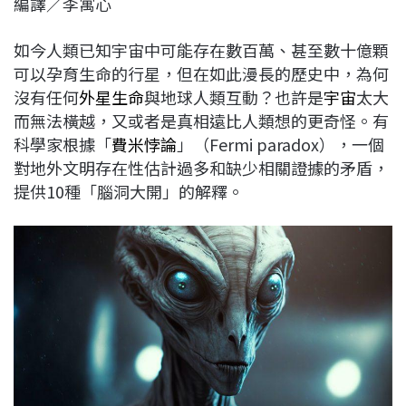
編譯／李寓心
c
n
r
n
p
e
e
e
k
y
如今人類已知宇宙中可能存在數百萬、甚至數十億顆
b
a
e
L
可以孕育生命的行星，但在如此漫長的歷史中，為何
o
d
d
i
沒有任何
外星生命
與地球人類互動？也許是
宇宙
太大
o
s
I
n
而無法橫越，又或者是真相遠比人類想的更奇怪。有
k
n
k
科學家根據「
費米悖論
」（Fermi paradox），一個
對地外文明存在性估計過多和缺少相關證據的矛盾，
提供10種「腦洞大開」的解釋。