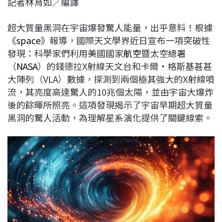
記者林育如／編譯
c
n
r
n
p
e
e
e
k
y
超大質量黑洞在宇宙爆發驚人能量，出乎意料！根據
b
a
e
L
《
space
》報導，國際天文學界近日宣布一項突破性
o
d
d
i
發現：科學家們利用美國國家
航空
暨太空總署
o
s
I
n
（
NASA
）的錢德拉X射線天文台和卡爾·格斯基甚甚
k
n
k
大陣列（VLA）數據，探測到兩個極其強大的X射線噴
流，其亮度高達驚人的10兆個太陽，並由宇宙大爆炸
後的餘暉所照亮。這項發現揭示了宇宙早期超大質量
黑洞的驚人活動，為理解星系演化提供了關鍵線索。