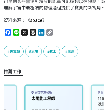
宙早期某些黑洞所釋放的能量可能遠超以往預期，為
理解宇宙中最極端的物理過程提供了寶貴的新視角。
資料來源：《
space
》
F
L
X
T
L
C
a
i
h
i
o
c
n
r
n
p
e
e
e
k
y
天文學
太陽
航太
黑洞
b
a
e
L
o
d
d
i
o
s
I
n
推薦工作
k
n
k
高雄市左營區
台北市
師
太陽能工程師
115D
及服務