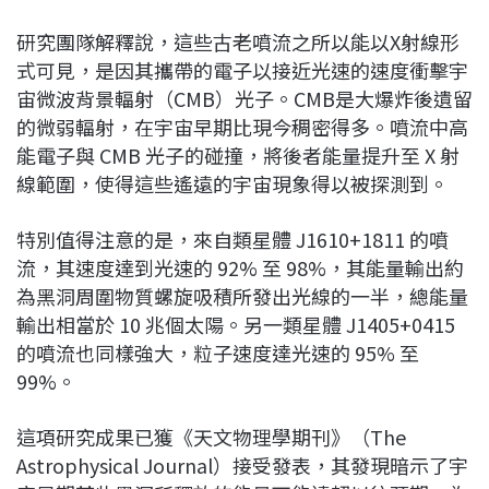
研究團隊解釋說，這些古老噴流之所以能以X射線形
式可見，是因其攜帶的電子以接近光速的速度衝擊宇
宙微波背景輻射（CMB）光子。CMB是大爆炸後遺留
的微弱輻射，在宇宙早期比現今稠密得多。噴流中高
能電子與 CMB 光子的碰撞，將後者能量提升至 X 射
線範圍，使得這些遙遠的宇宙現象得以被探測到。
特別值得注意的是，來自類星體 J1610+1811 的噴
流，其速度達到光速的 92% 至 98%，其能量輸出約
為黑洞周圍物質螺旋吸積所發出光線的一半，總能量
輸出相當於 10 兆個太陽。另一類星體 J1405+0415
的噴流也同樣強大，粒子速度達光速的 95% 至
99%。
這項研究成果已獲《天文物理學期刊》（The
Astrophysical Journal）接受發表，其發現暗示了宇