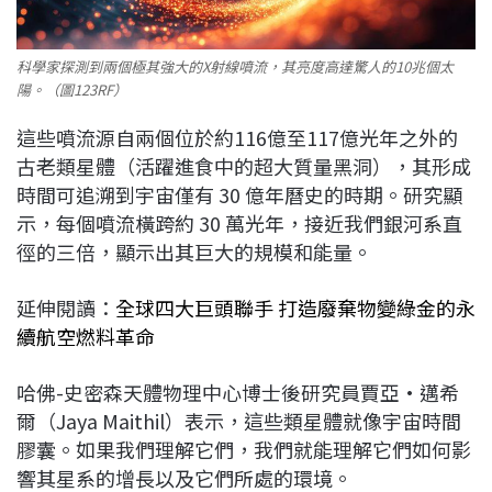
科學家探測到兩個極其強大的X射線噴流，其亮度高達驚人的10兆個太
陽。（圖123RF）
這些噴流源自兩個位於約116億至117億光年之外的
古老類星體（活躍進食中的超大質量黑洞），其形成
時間可追溯到宇宙僅有 30 億年曆史的時期。研究顯
示，每個噴流橫跨約 30 萬光年，接近我們銀河系直
徑的三倍，顯示出其巨大的規模和能量。
延伸閱讀：
全球四大巨頭聯手 打造廢棄物變綠金的永
續航空燃料革命
哈佛-史密森天體物理中心博士後研究員賈亞·邁希
爾（Jaya Maithil）表示，這些類星體就像宇宙時間
膠囊。如果我們理解它們，我們就能理解它們如何影
響其星系的增長以及它們所處的環境。