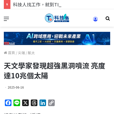
科技人找工作，就到TECH+ 科技專區!
首頁
/
尖端
/
航太
天文學家發現超強黑洞噴流 亮度
達10兆個太陽
2025-06-16
F
L
X
T
L
C
a
i
h
i
o