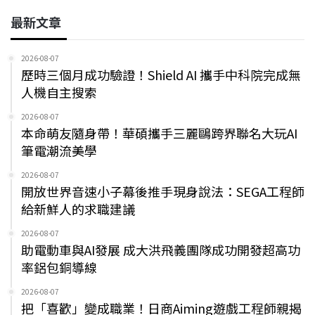
最新文章
2026-08-07
歷時三個月成功驗證！Shield AI 攜手中科院完成無
人機自主搜索
2026-08-07
本命萌友隨身帶！華碩攜手三麗鷗跨界聯名大玩AI
筆電潮流美學
2026-08-07
開放世界音速小子幕後推手現身說法：SEGA工程師
給新鮮人的求職建議
2026-08-07
助電動車與AI發展 成大洪飛義團隊成功開發超高功
率鋁包銅導線
2026-08-07
把「喜歡」變成職業！日商Aiming遊戲工程師親揭