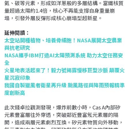
氦、碳等元素，形成如洋蔥般的多層結構。當鐵核質
量超過太陽約1.4倍，核心不再能支撐自身重量崩
塌，引發外層反彈形成核心崩塌型超新星。
延伸閱讀：
太空站開種植物、培養骨細胞！NASA展開太空農業
與抗老研究
NASA攜手IBM打造AI太陽預測系統 助力太空任務安
全
火星地表活起來了！毅力號揭露慢移巨型沙脈 顛覆火
星沉寂印象
我國自製獵風者衛星再升級 颱風路徑與降雨預報精準
度創新高
此次錢卓拉觀測發現，爆炸前數小時，Cas A內部矽
元素豐富層往外穿透，突破鄰近豐富氖元素層的隔
閡，造成兩層元素劇烈互換。矽元素物質向外移動，