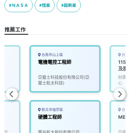
e
e
e
k
y
ＮＡＳＡ
恆星
超新星
b
a
e
L
o
d
d
i
o
s
I
n
推薦工作
k
n
k
台南市山上區
台北市
電機電控工程師
115D
及服務
亞獵士科技股份有限公司(亞
財團法
獵士航太科技)
心
新北市瑞芳區
台南市
硬體工程師
MES
公司
豐兆航太股份有限公司
亞獵士