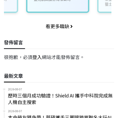
獵士航
看更多職缺
發佈留言
很抱歉，必須
登入
網站才能發佈留言。
最新文章
2026-08-07
歷時三個月成功驗證！Shield AI 攜手中科院完成無
人機自主搜索
2026-08-07
本命萌友隨身帶！華碩攜手三麗鷗跨界聯名大玩AI