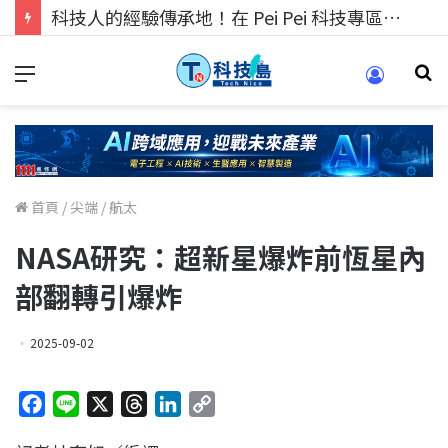
科技人的經驗傳承地！在 Pei Pei 科技專區，與學弟妹交流最硬核的技術
首頁
/
尖端
/
航太
NASA研究：超新星爆炸前恆星內
部翻轉引爆炸
2025-09-02
F
L
X
T
L
C
a
i
h
i
o