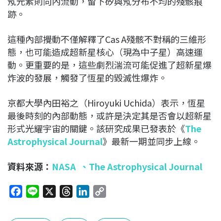
氖元素則向內流動，留下矽與氖分布不均的殘骸痕
跡。
這種內部攪動不僅解釋了Cas A殘骸不對稱的三維形
態，也可能造成超新星核心（現為中子星）高速運
動。更重要的是，這些劇烈湍流可能促進了超新星爆
炸波的發展，觸發了恆星的毀滅性爆炸。
京都大學內田裕之（Hiroyuki Uchida）表示，恆星
最後時刻的內部動態，或許是決定其是否會以超新星
形式光耀宇宙的關鍵。該研究成果已發表於《
The
Astrophysical Journal
》最新一期並同步上線。
資料來源：
NASA
、
The Astrophysical Journal
F
L
X
T
L
C
a
i
h
i
o
c
n
r
n
p