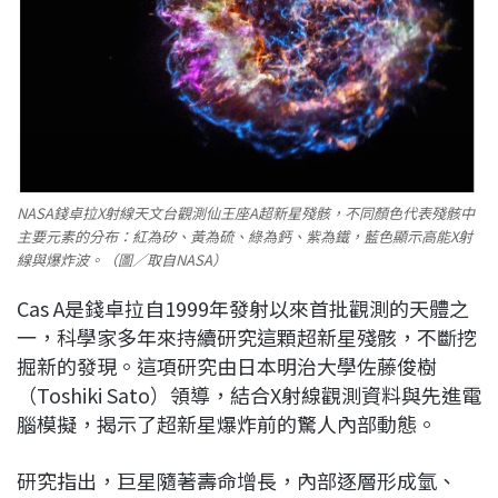
NASA錢卓拉X射線天文台觀測仙王座A超新星殘骸，不同顏色代表殘骸中
主要元素的分布：紅為矽、黃為硫、綠為鈣、紫為鐵，藍色顯示高能X射
線與爆炸波。（圖／取自NASA）
Cas A是錢卓拉自1999年發射以來首批觀測的天體之
一，科學家多年來持續研究這顆超新星殘骸，不斷挖
掘新的發現。這項研究由日本明治大學佐藤俊樹
（Toshiki Sato）領導，結合X射線觀測資料與先進電
腦模擬，揭示了超新星爆炸前的驚人內部動態。
研究指出，巨星隨著壽命增長，內部逐層形成氫、