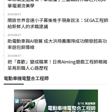
筆電潮流美學
2026-08-07
開放世界音速小子幕後推手現身說法：SEGA工程師
給新鮮人的求職建議
2026-08-07
助電動車與AI發展 成大洪飛義團隊成功開發超高功
率鋁包銅導線
2026-08-07
把「喜歡」變成職業！日商Aiming遊戲工程師親揭
菜鳥到職人心路歷程
電動車機電整合工程師