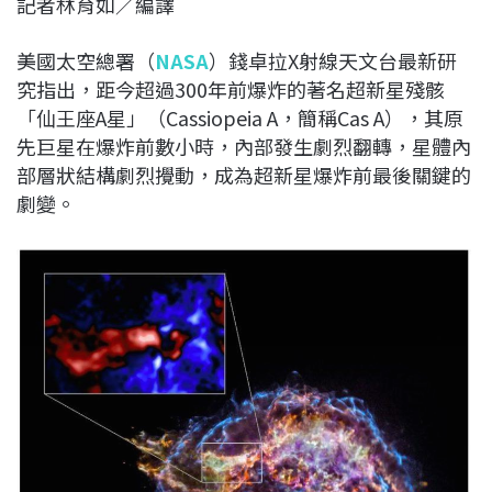
記者林育如／編譯
c
n
r
n
p
e
e
e
k
y
美國太空總署（
NASA
）錢卓拉X射線天文台最新研
b
a
e
L
究指出，距今超過300年前爆炸的著名超新星殘骸
o
d
d
i
「仙王座A星」（Cassiopeia A，簡稱Cas A），其原
o
s
I
n
先巨星在爆炸前數小時，內部發生劇烈翻轉，星體內
k
n
k
部層狀結構劇烈攪動，成為超新星爆炸前最後關鍵的
劇變。