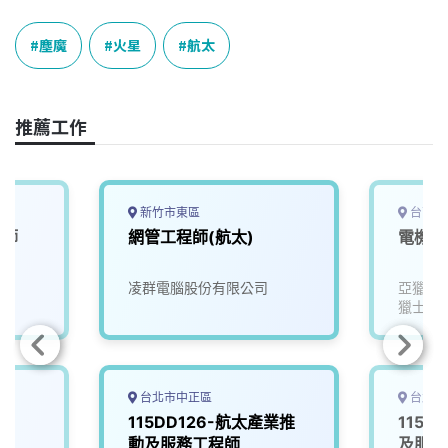
c
n
r
n
p
e
e
e
k
y
塵魔
火星
航太
b
a
e
L
o
d
d
i
o
s
I
n
推薦工作
k
n
k
新竹市東區
台南市
程師
網管工程師(航太)
電機電
凌群電腦股份有限公司
亞獵士
獵士航
台北市中正區
台北市
115DD126-航太產業推
115D
動及服務工程師
及服務