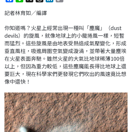
a
i
h
i
o
記者林育如／編譯
c
n
r
n
p
e
e
e
k
y
你知道嗎？火星上經常出現一種叫「塵魔」（dust
b
a
e
L
devils）的旋風，就像地球上的小龍捲風一樣，短暫
o
d
d
i
而猛烈。這些旋風是由地表受熱造成氣壓變化，形成
o
s
I
n
垂直風柱，吸進周圍空氣變成漩渦，並帶著大量塵埃
k
n
k
在火星表面奔馳。雖然火星的大氣比地球稀薄100倍
以上，但因為重力較低，這些塵魔能長得比地球上還
要巨大，現在科學家們更發現它們吹出的風速竟比想
像中還快！