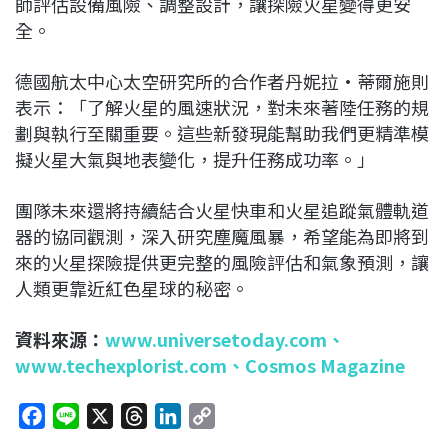
師評估設備風險、調整設計，讓探險火星變得更安
全。
德國航太中心太空研究所的合作者丹妮拉·蒂爾施則
表示：「了解火星的風速狀況，對未來著陸任務的規
劃與執行至關重要。這些新發現能幫助我們更精準模
擬火星大氣與地表變化，提升任務成功率。」
團隊未來還將持續結合火星快車和火星追蹤氣體軌道
器的協同觀測，深入研究塵魔風暴，希望能為即將到
來的火星探險提供更完整的風險評估和氣象預測，讓
人類更靠近紅色星球的秘密。
資料來源：
www.universetoday.com
、
www.techexplorist.com
、
Cosmos Magazine
F
L
X
T
L
C
a
i
h
i
o