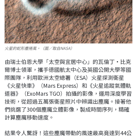
火星的蛇形塵捲風。（圖／取自NASA）
由瑞士伯恩大學「太空與宜居中心」的瓦倫丁·比克
爾博士領軍，攜手德國航太中心及英國公開大學等國
際團隊，利用歐洲太空總署（ESA）火星探測衛星
《火星快車》（Mars Express）和《火星追蹤氣體軌
道器》（ExoMars TGO）拍攝的影像，運用深度學習
技術，從超過五萬張衛星照片中辨識出塵魔。接著他
們挑選了300個塵魔立體影像，製成時間序列，精確
計算塵魔移動速度。
結果令人驚訝！這些塵魔帶動的風速最高竟達到44公