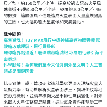
尺／秒，約160公里／小時，遠高於過去認為火星風
速普遍不超過50公里／小時，極限約100公里／小時
的數據。這股強風不僅是造成火星表面大量塵埃揚起
的主因，也大幅影響火星氣候和天氣變化。
延伸閱讀：
高空驚魂！737 MAX飛行中遭神秘高速物體猛撞 駕
駛艙玻璃爆裂、飛行員掛彩
地球臨界點逼近！珊瑚礁瀕臨滅絕 冰層融化恐引海平
面暴漲
科學新解！為何我們至今未偵測到外星文明？人工智
慧或是關鍵因素
比克爾博士說，這項研究讓科學家更深入理解火星大
氣動力學，有助於解析火星表面沙丘、斜坡條紋等地
貌形成機制，並精準模擬火星季節性氣候變化。對未
來載人火星任務更是關鍵，這些氣象資料能幫助工程