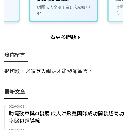
財團法人金屬工業研究發展中
財團法
心
心
看更多職缺
發佈留言
很抱歉，必須
登入
網站才能發佈留言。
最新文章
2026-08-07
助電動車與AI發展 成大洪飛義團隊成功開發超高功
率鋁包銅導線