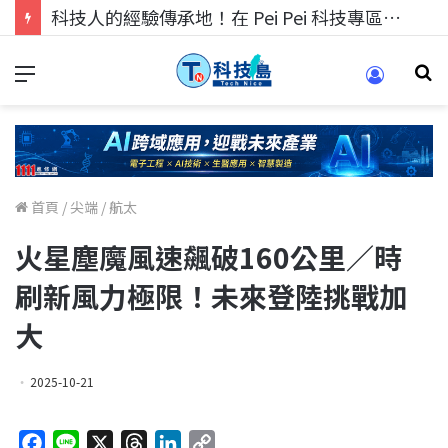
科技人的經驗傳承地！在 Pei Pei 科技專區，與學弟妹交流最硬核的技術
首頁
/
尖端
/
航太
火星塵魔風速飆破160公里／時
刷新風力極限！未來登陸挑戰加
大
2025-10-21
F
L
X
T
L
C