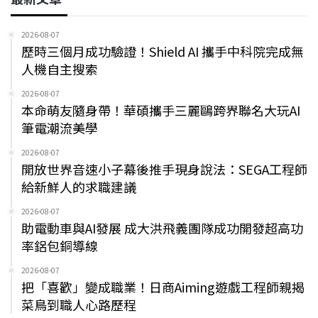
2026-08-07
歷時三個月成功驗證！Shield AI 攜手中科院完成無
人機自主搜索
2026-08-07
本命萌友隨身帶！華碩攜手三麗鷗跨界聯名大玩AI
筆電潮流美學
2026-08-07
開放世界音速小子幕後推手現身說法：SEGA工程師
給新鮮人的求職建議
2026-08-07
助電動車與AI發展 成大洪飛義團隊成功開發超高功
率鋁包銅導線
2026-08-07
把「喜歡」變成職業！日商Aiming遊戲工程師親揭
菜鳥到職人心路歷程