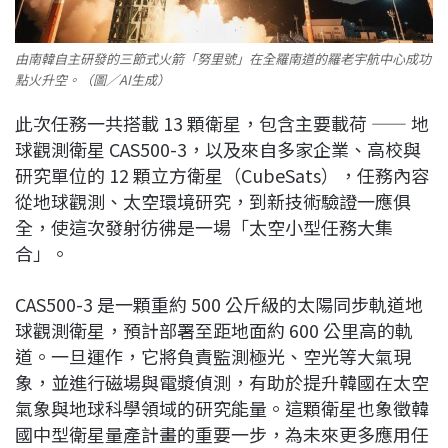
由南韓自主研發的三節式火箭「努里號」在全羅南道的羅老宇航中心成功
點火升空。（圖／AI生成）
此次任務一共搭載 13 顆衛星，包含主要載荷 —— 地
球觀測衛星 CAS500-3，以及來自多家企業、高校與
研究單位的 12 顆立方衛星（CubeSats），任務內容
從地球觀測、太空環境研究，到新技術驗證一應俱
全，使這次發射彷彿是一場「太空小型任務大集
合」。
CAS500-3 是一顆重約 500 公斤級的太陽同步軌道地
球觀測衛星，預計部署至距地面約 600 公里高的軌
道。一旦運作，它將負責監測極光、空光等大氣現
象，並進行磁場與電漿偵測，有助於提升韓國在太空
氣象與地球科學領域的研究能量。這顆衛星也象徵韓
國中型衛星量產計畫的重要一步，為未來更多應用任