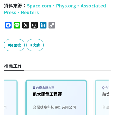
資料來源：
Space.com
、
Phys.org、
Associated
Press、
Reuters
F
L
X
T
L
C
a
i
h
i
o
c
n
r
n
p
e
e
e
k
y
努里號
火箭
b
a
e
L
o
d
d
i
o
s
I
n
推薦工作
k
n
k
台南市新市區
台南市
航太開發工程師
航太材
公司
台灣穗高科技股份有限公司
台灣穗