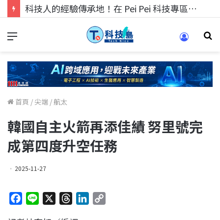
科技人的經驗傳承地！在 Pei Pei 科技專區，與學弟妹交流最硬核的技術
首頁
/
尖端
/
航太
韓國自主火箭再添佳績 努里號完
成第四度升空任務
2025-11-27
F
L
X
T
L
C
a
i
h
i
o