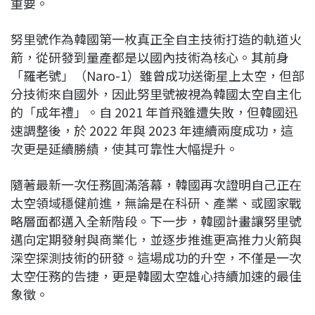
重要。
努里號作為韓國第一枚真正全自主技術打造的軌道火
箭，從研發到量產都是以國內技術為核心。其前身
「羅老號」（Naro-1）雖曾成功送衛星上太空，但部
分技術來自國外，因此努里號被視為韓國太空自主化
的「成年禮」。自 2021 年首飛雖遭失敗，但韓國迅
速調整後，於 2022 年與 2023 年連續兩度成功，這
次更是延續勝績，使其可靠性大幅提升。
隨著最新一次任務圓滿落幕，韓國再次證明自己正在
太空領域穩健前進，無論是在科研、產業、或國家戰
略層面都邁入全新階段。下一步，韓國計畫讓努里號
邁向定期發射與商業化，並逐步推進更高推力火箭與
深空探測技術的研發。這場成功的升空，不僅是一次
太空任務的告捷，更是韓國太空雄心持續加速的最佳
象徵。