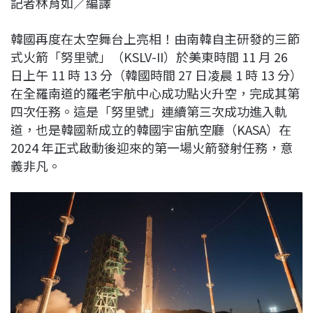
記者林育如／編譯
c
n
r
n
p
e
e
e
k
y
韓國再度在太空舞台上亮相！由南韓自主研發的三節
b
a
e
L
式火箭「努里號」（KSLV-II）於美東時間 11 月 26
o
d
d
i
日上午 11 時 13 分（韓國時間 27 日凌晨 1 時 13 分）
o
s
I
n
在全羅南道的羅老宇航中心成功點火升空，完成其第
k
n
k
四次任務。這是「努里號」連續第三次成功進入軌
道，也是韓國新成立的韓國宇宙航空廳（KASA）在
2024 年正式啟動後迎來的第一場火箭發射任務，意
義非凡。