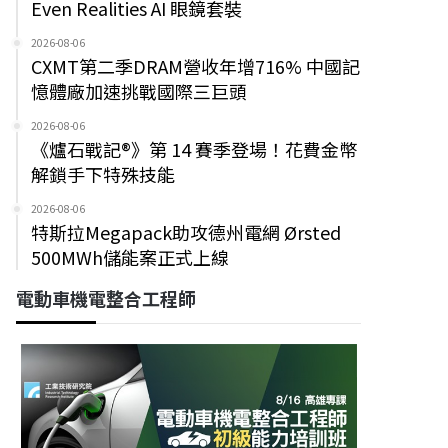
Even Realities AI 眼鏡套裝
2026-08-06
CXMT第二季DRAM營收年增716% 中國記
憶體廠加速挑戰國際三巨頭
2026-08-06
《爐石戰記®》第 14 賽季登場！花費金幣
解鎖手下特殊技能
2026-08-06
特斯拉Megapack助攻德州電網 Ørsted
500MWh儲能案正式上線
電動車機電整合工程師