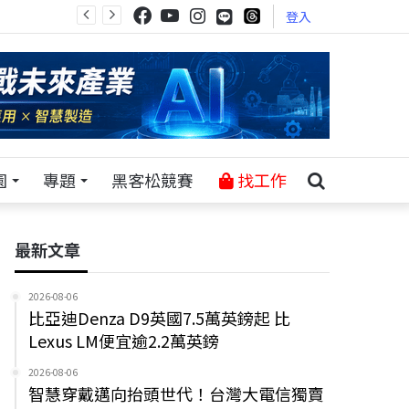
登入
園
專題
黑客松競賽
找工作
最新文章
2026-08-06
比亞迪Denza D9英國7.5萬英鎊起 比
Lexus LM便宜逾2.2萬英鎊
2026-08-06
智慧穿戴邁向抬頭世代！台灣大電信獨賣