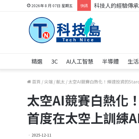
科技人的經驗傳承地
2026年 8 月 07日 星期五
快訊
精選
3C
AI人工智慧
半導體
生活
首頁
/
尖端
/
航太
/
太空AI競賽白熱化！輝達投資的Starc
太空AI競賽白熱化！輝
首度在太空上訓練A
2025-12-11