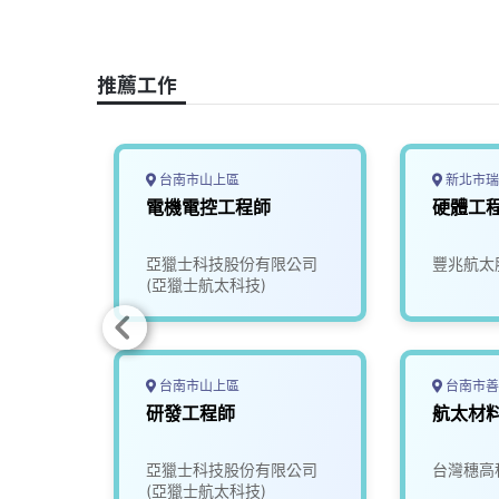
c
n
r
n
p
e
e
e
k
y
b
a
e
L
推薦工作
o
d
d
i
o
s
I
n
k
n
k
台南市山上區
新北市瑞
電機電控工程師
硬體工
限公司
亞獵士科技股份有限公司
豐兆航太
(亞獵士航太科技)
台南市山上區
台南市善
太產業推
研發工程師
航太材
究發展
亞獵士科技股份有限公司
台灣穗高
(亞獵士航太科技)