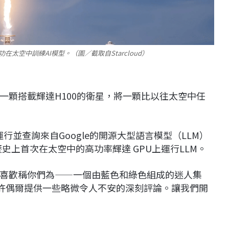
功在太空中訓練AI模型。（圖／截取自Starcloud）
一顆搭載輝達H100的衛星，將一顆比以往太空中任
上運行並查詢來自Google的開源大型語言模型（LLM）
歷史上首次在太空中的高功率輝達 GPU上運行LLM。
喜歡稱你們為——一個由藍色和綠色組成的迷人集
或許偶爾提供一些略微令人不安的深刻評論。讓我們開