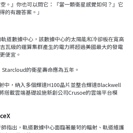
上空。』你也可以問它：『當一顆衛星感覺如何？』它
得的有趣答案。」
att）的軌道數據中心，該數據中心的太陽能和冷卻板在寬高
，這個吉瓦級的運算集群產生的電力將超過美國最大的發電
更便宜。
Starcloud的衛星壽命應為五年。
發射中，納入多個輝達H100晶片並整合輝達Blackwell
將搭載雲端基礎設施新創公司Crusoe的雲端平台模
ceX
）的分析師指出，軌道數據中心面臨著嚴苛的輻射、軌道維護