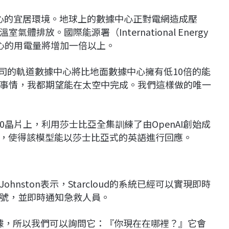
據中心的宜居環境。地球上的數據中心正對電網造成壓
排放。國際能源署（International Energy
據中心的用電量將增加一倍以上。
n表示，該公司的軌道數據中心將比地面數據中心擁有低10倍的能
事情，我都期望能在太空中完成。我們這樣做的唯一
H100晶片上，利用莎士比亞全集訓練了由OpenAI創始成
anoGPT，使得該模型能以莎士比亞式的英語進行回應。
nston表示，Starcloud的系統已經可以實現即時
號，並即時通知急救人員。
測數據，所以我們可以詢問它：『你現在在哪裡？』它會