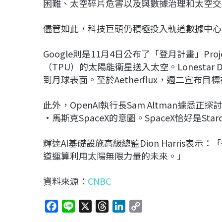
困難、太空碎片危害以及與數據治理和太空交
儘管如此，科技巨頭仍積極投入軌道數據中心
Google則是11月4日公布了「登月計畫」Proje
（TPU）的太陽能衛星送入太空。Lonestar 
到月球表面。至於Aetherflux，週二宣布
此外，OpenAI執行長Sam Altman據
·馬斯克SpaceX的意圖。SpaceX恰好是Sta
輝達AI基礎設施高級總監Dion Harris
道運算利用太陽無限力量的未來。」
資料來源：
CNBC
F
L
X
T
L
C
a
i
h
i
o