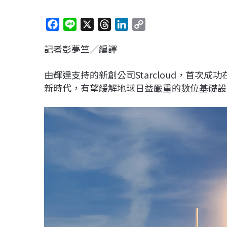
F
L
X
T
L
C
a
i
h
i
o
記者彭夢竺／編譯
c
n
r
n
p
e
e
e
k
y
由輝達支持的新創公司Starcloud，首次
b
a
e
L
新時代，有望緩解地球日益嚴重的數位基礎設
o
d
d
i
o
s
I
n
k
n
k