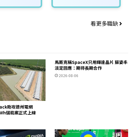
看更多職缺
馬斯克稱SpaceX只用輝達晶片 蘇姿丰
淡定回應：期待長期合作
2026-08-06
pack助攻德州電網
00MWh儲能案正式上線