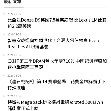
最新文章
2026-08-06
比亞迪Denza D9英國7.5萬英鎊起 比Lexus LM便宜
逾2.2萬英鎊
2026-08-06
智慧穿戴邁向抬頭世代！台灣大電信獨賣 Even
Realities AI 眼鏡套裝
2026-08-06
CXMT第二季DRAM營收年增716% 中國記憶體廠加
速挑戰國際三巨頭
2026-08-06
《爐石戰記®》第 14 賽季登場！花費金幣解鎖手下
特殊技能
2026-08-06
特斯拉Megapack助攻德州電網 Ørsted 500MWh
儲能案正式上線