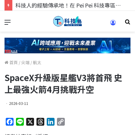
科技人的經驗傳承地！在 Pei Pei 科技專區，與學弟妹交流最硬核的技術
首頁
/
尖端
/
航太
SpaceX升級版星艦V3將首飛 史
上最強火箭4月挑戰升空
2026-03-11
F
L
X
T
L
C
a
i
h
i
o