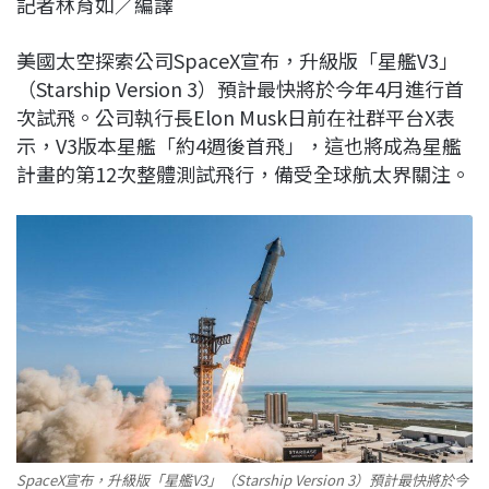
記者林育如／編譯
c
n
r
n
p
e
e
e
k
y
美國太空探索公司SpaceX宣布，升級版「星艦V3」
b
a
e
L
（Starship Version 3）預計最快將於今年4月進行首
o
d
d
i
次試飛。公司執行長Elon Musk日前在社群平台X表
o
s
I
n
示，V3版本星艦「約4週後首飛」，這也將成為星艦
k
n
k
計畫的第12次整體測試飛行，備受全球航太界關注。
SpaceX宣布，升級版「星艦V3」（Starship Version 3）預計最快將於今