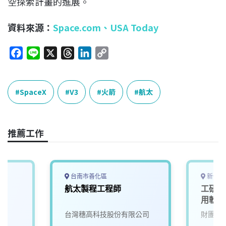
空探索計畫的進展。
資料來源：
Space.com
、
USA Today
F
L
X
T
L
C
a
i
h
i
o
c
n
r
n
p
e
e
e
k
y
SpaceX
V3
火箭
航太
b
a
e
L
o
d
d
i
o
s
I
n
推薦工作
k
n
k
台南市善化區
新竹縣
航太製程工程師
工研院
用軟體
台灣穗高科技股份有限公司
財團法