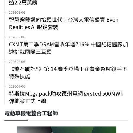
逾2.2萬英鎊
2026-08-06
智慧穿戴邁向抬頭世代！台灣大電信獨賣 Even
Realities AI 眼鏡套裝
2026-08-06
CXMT第二季DRAM營收年增716% 中國記憶體廠加
速挑戰國際三巨頭
2026-08-06
《爐石戰記®》第 14 賽季登場！花費金幣解鎖手下
特殊技能
2026-08-06
特斯拉Megapack助攻德州電網 Ørsted 500MWh
儲能案正式上線
電動車機電整合工程師