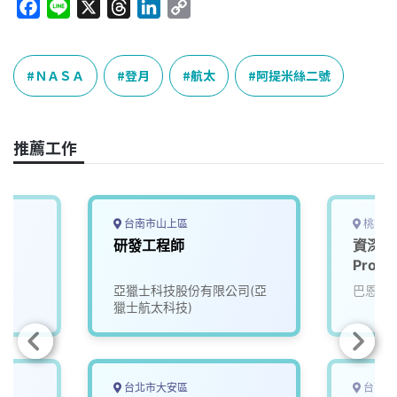
F
L
X
T
L
C
a
i
h
i
o
c
n
r
n
p
e
e
e
k
y
ＮＡＳＡ
登月
航太
阿提米絲二號
b
a
e
L
o
d
d
i
o
s
I
n
推薦工作
k
n
k
台南市山上區
桃園市
研發工程師
資深製程
Proce
亞獵士科技股份有限公司(亞
巴恩斯
獵士航太科技)
台北市大安區
台南市