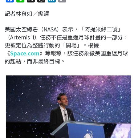
a
i
h
i
o
記者林育如／編譯
c
n
r
n
p
e
e
e
k
y
美國太空總署（NASA）表示，「阿提米絲二號」
b
a
e
L
（Artemis II）任務不僅是重返月球計畫的一部分，
o
d
d
i
更被定位為整體行動的「開場」。根據
o
s
I
n
《
Space.com
》等報導，該任務象徵美國重返月球
k
n
k
的起點，而非最終目標。