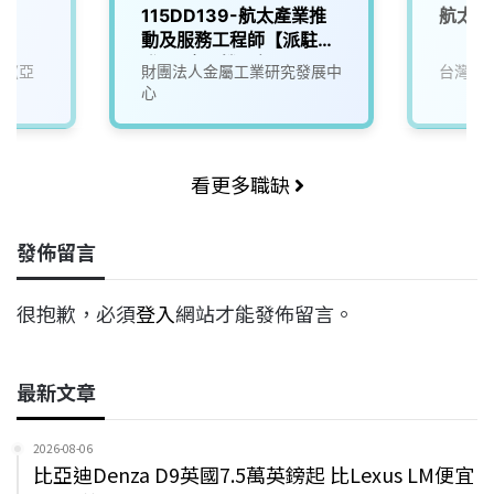
115DD139-航太產業推
航太製
動及服務工程師【派駐產
發署-金屬機電組】
司(亞
財團法人金屬工業研究發展中
台灣穗
心
看更多職缺
發佈留言
很抱歉，必須
登入
網站才能發佈留言。
最新文章
2026-08-06
比亞迪Denza D9英國7.5萬英鎊起 比Lexus LM便宜