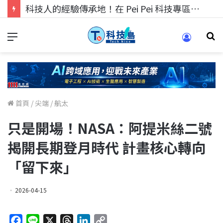
科技人找工作，就到TECH+ 科技專區!
首頁
/
尖端
/
航太
只是開場！NASA：阿提米絲二號
揭開長期登月時代 計畫核心轉向
「留下來」
2026-04-15
F
L
X
T
L
C