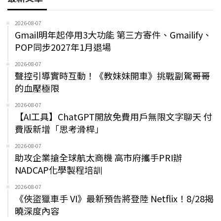
2026-08-07
Gmail明年起停用3大功能 第三方寄件、Gmailify、
POP同步2027年1月退場
2026-08-07
聲控引導實時互動！《教妹妹開車》挑戰副駕哥哥
的血壓極限
2026-08-07
【AI工具】ChatGPT開放免費用戶無限文字聊天 付
費版新增「思考滑桿」
2026-08-07
助攻企業搶全球航太商機 高市府攜手PRI辦
NADCAP化學製程培訓
2026-08-07
《俠盜獵車手 VI》最新預告將登陸 Netflix！8/28揭
曉深度內容