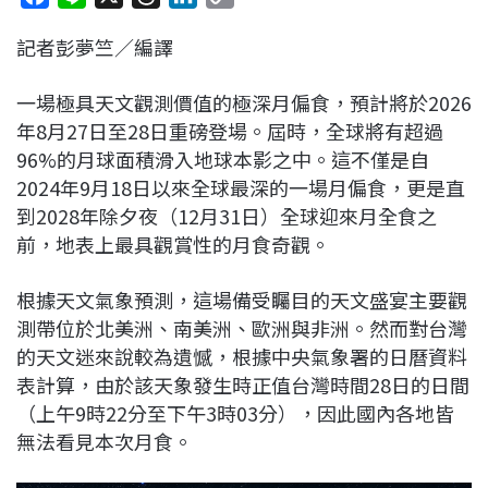
a
i
h
i
o
記者彭夢竺／編譯
c
n
r
n
p
e
e
e
k
y
一場極具天文觀測價值的極深月偏食，預計將於2026
b
a
e
L
年8月27日至28日重磅登場。屆時，全球將有超過
o
d
d
i
96%的月球面積滑入地球本影之中。這不僅是自
o
s
I
n
2024年9月18日以來全球最深的一場月偏食，更是直
k
n
k
到2028年除夕夜（12月31日）全球迎來月全食之
前，地表上最具觀賞性的月食奇觀。
根據天文氣象預測，這場備受矚目的天文盛宴主要觀
測帶位於北美洲、南美洲、歐洲與非洲。然而對台灣
的天文迷來說較為遺憾，根據中央氣象署的日曆資料
表計算，由於該天象發生時正值台灣時間28日的日間
（上午9時22分至下午3時03分），因此國內各地皆
無法看見本次月食。