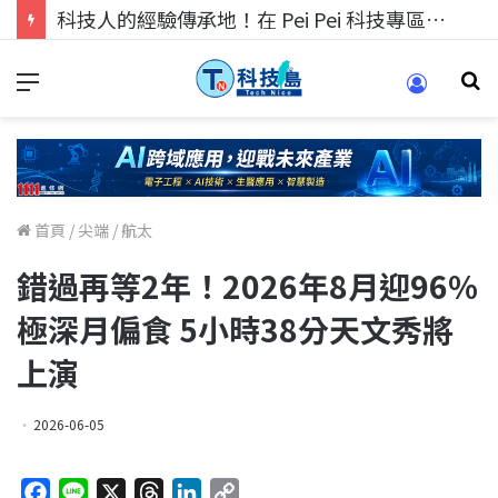
科技人的經驗傳承地！在 Pei Pei 科技專區，與學弟妹交流最硬核的技術
首頁
/
尖端
/
航太
錯過再等2年！2026年8月迎96%
極深月偏食 5小時38分天文秀將
上演
2026-06-05
F
L
X
T
L
C