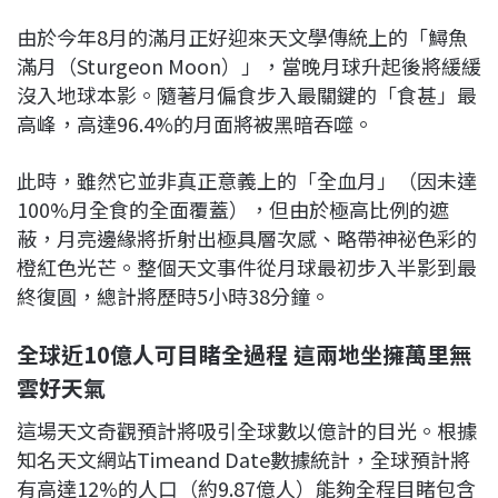
由於今年8月的滿月正好迎來天文學傳統上的「鱘魚
滿月（Sturgeon Moon）」，當晚月球升起後將緩緩
沒入地球本影。隨著月偏食步入最關鍵的「食甚」最
高峰，高達96.4%的月面將被黑暗吞噬。
此時，雖然它並非真正意義上的「全血月」（因未達
100%月全食的全面覆蓋），但由於極高比例的遮
蔽，月亮邊緣將折射出極具層次感、略帶神祕色彩的
橙紅色光芒。整個天文事件從月球最初步入半影到最
終復圓，總計將歷時5小時38分鐘。
全球近10億人可目睹全過程 這兩地坐擁萬里無
雲好天氣
這場天文奇觀預計將吸引全球數以億計的目光。根據
知名天文網站Timeand Date數據統計，全球預計將
有高達12%的人口（約9.87億人）能夠全程目睹包含