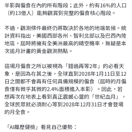
半影與偏食在內的所有階段；此外，約有16%的人口
（約13億人）能夠觀賞到完整的偏食核心階段。
不過，觀測條件最終仍將取決於各地的地端氣候。統
計資料指出，美國西部各州、智利北部以及巴西內陸
地區，屆時將擁有全美洲最高的晴空機率，無疑是本
次追月計畫的黃金觀測熱點。
這場月偏食之所以被視為「錯過再等2年」的必看天
象，是因為在其之後，全球直到2028年1月11日至12
日之間都不會再有任何具備規模的偏食（屆時的月偏
食僅有微乎其微的2.4%面積進入本影）。因此，若
想再次在地表上看到真正震撼心靈的「世紀血月」，
全球民眾就必須耐心等到2028年12月31日才會登場
的月全食。
「AI履歷健檢」看見自己優勢：