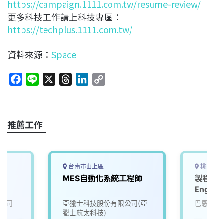
https://campaign.1111.com.tw/resume-review/
更多科技工作請上科技專區：
https://techplus.1111.com.tw/
資料來源：
Space
F
L
X
T
L
C
a
i
h
i
o
c
n
r
n
p
e
e
e
k
y
推薦工作
b
a
e
L
o
d
d
i
o
s
I
n
k
n
k
台南市山上區
桃園市
MES自動化系統工程師
製程工程
Engin
起，可
公司
亞獵士科技股份有限公司(亞
巴恩斯
獵士航太科技)