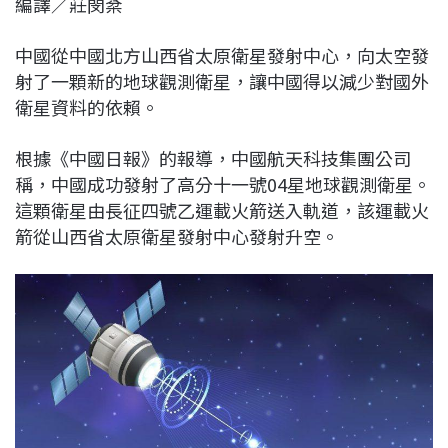
編譯／莊閔棻
c
n
r
n
p
e
e
e
k
y
中國從中國北方山西省太原衛星發射中心，向太空發
b
a
e
L
射了一顆新的地球觀測衛星，讓中國得以減少對國外
o
d
d
i
衛星資料的依賴。
o
s
I
n
k
n
k
根據《中國日報》的報導，中國航天科技集團公司
稱，中國成功發射了高分十一號04星地球觀測衛星。
這顆衛星由長征四號乙運載火箭送入軌道，該運載火
箭從山西省太原衛星發射中心發射升空。