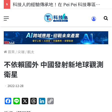
科技人找工作，就到TECH+ 科技專區!
首頁
/
尖端
/
航太
不依賴國外 中國發射新地球觀測
衛星
2022-12-28
F
L
X
T
L
C
a
i
h
i
o