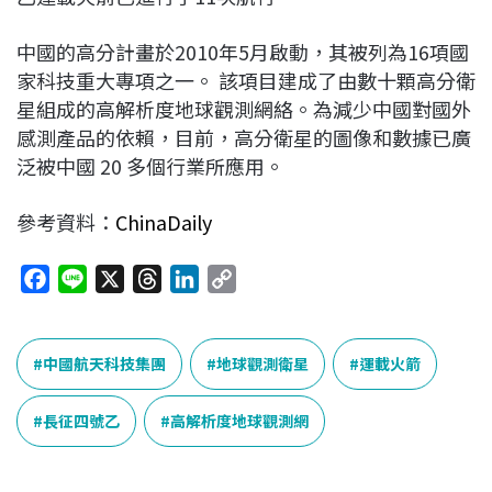
中國的高分計畫於2010年5月啟動，其被列為16項國
家科技重大專項之一。 該項目建成了由數十顆高分衛
星組成的高解析度地球觀測網絡。為減少中國對國外
感測產品的依賴，目前，高分衛星的圖像和數據已廣
泛被中國 20 多個行業所應用。
參考資料：
ChinaDaily
F
L
X
T
L
C
a
i
h
i
o
c
n
r
n
p
e
e
e
k
y
中國航天科技集團
地球觀測衛星
運載火箭
b
a
e
L
o
d
d
i
長征四號乙
高解析度地球觀測網
o
s
I
n
k
n
k