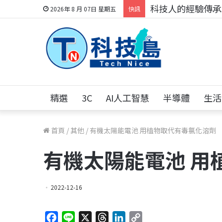
科技人的經驗傳承地
2026年 8 月 07日 星期五
快訊
精選
3C
AI人工智慧
半導體
生活
首頁
/
其他
/
有機太陽能電池 用植物取代有毒氯化溶劑
有機太陽能電池 用
2022-12-16
F
L
X
T
L
C