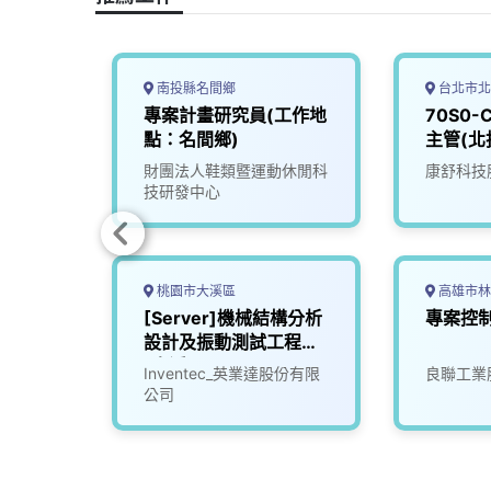
k
n
k
南投縣名間鄉
台北市北
-PM
專案計畫研究員(工作地
70S0
點：名間鄉)
主管(北
財團法人鞋類暨運動休閒科
康舒科技
技研發中心
桃園市大溪區
高雄市林
星航電
[Server]機械結構分析
專案控
(1)
設計及振動測試工程師
(大溪)
Inventec_英業達股份有限
良聯工業
公司