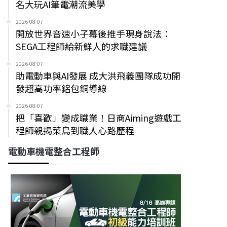
名大玩AI筆電潮流美學
2026-08-07
開放世界音速小子幕後推手現身說法：
SEGA工程師給新鮮人的求職建議
2026-08-07
助電動車與AI發展 成大洪飛義團隊成功開
發超高功率鋁包銅導線
2026-08-07
把「喜歡」變成職業！日商Aiming遊戲工
程師親揭菜鳥到職人心路歷程
電動車機電整合工程師