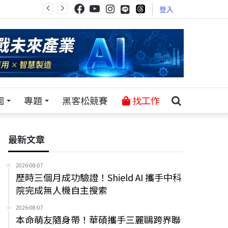
登入
園
專題
黑客松競賽
找工作
最新文章
2026-08-07
歷時三個月成功驗證！Shield AI 攜手中科
院完成無人機自主搜索
2026-08-07
本命萌友隨身帶！華碩攜手三麗鷗跨界聯