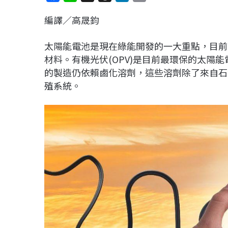
a
i
h
i
o
編譯／高晟鈞
c
n
r
n
p
e
e
e
k
y
太陽能電池是現在綠能開發的一大重點，目前
b
a
e
L
材料。有機光伏(OPV)是目前最環保的太陽
o
d
d
i
的製造仍依賴鹵化溶劑，這些溶劑除了來自石
o
s
I
n
殖系統。
k
n
k