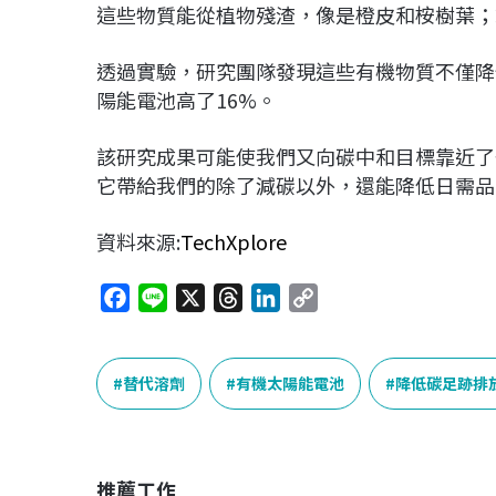
這些物質能從植物殘渣，像是橙皮和桉樹葉；
透過實驗，研究團隊發現這些有機物質不僅降
陽能電池高了16%。
該研究成果可能使我們又向碳中和目標靠近了
它帶給我們的除了減碳以外，還能降低日需品
資料來源:
TechXplore
F
L
X
T
L
C
a
i
h
i
o
c
n
r
n
p
e
e
e
k
y
替代溶劑
有機太陽能電池
降低碳足跡排
b
a
e
L
o
d
d
i
o
s
I
n
推薦工作