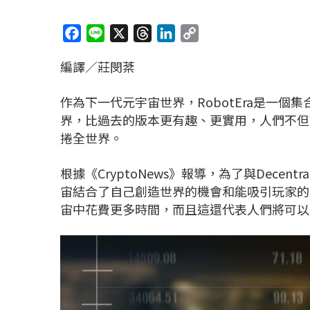
F
L
X
T
L
C
a
i
h
i
o
編譯／莊閔棻
c
n
r
n
p
e
e
e
k
y
作為下一代元宇宙世界，RobotEra是一
b
a
e
L
界，比過去的版本更有趣、更實用，人們不但
o
d
d
i
捲全世界。
o
s
I
n
k
n
k
根據《CryptoNews》報導，為了與Decentral
宙結合了自己創造世界的機會和能吸引玩家的獎勵
宙中花費更多時間，而且這還代表人們將可以