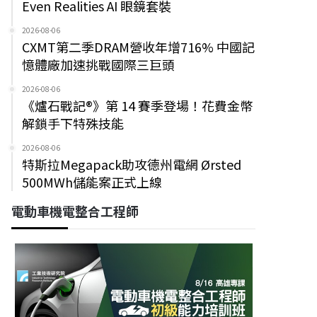
Even Realities AI 眼鏡套裝
2026-08-06
CXMT第二季DRAM營收年增716% 中國記
憶體廠加速挑戰國際三巨頭
2026-08-06
《爐石戰記®》第 14 賽季登場！花費金幣
解鎖手下特殊技能
2026-08-06
特斯拉Megapack助攻德州電網 Ørsted
500MWh儲能案正式上線
電動車機電整合工程師