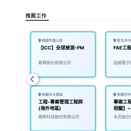
o
d
d
i
o
s
I
n
推薦工作
k
n
k
桃園市龜山區
新北市中
程師/
【ICC】全球檢測-PM
FAE工
究發展
耕興股份有限公司
品威電子
桃園市大園區
桃園市中
工程-專案管理工程師
專案工
(海外地區)
相關】
司
臻鼎科技股份有限公司
永亮股份