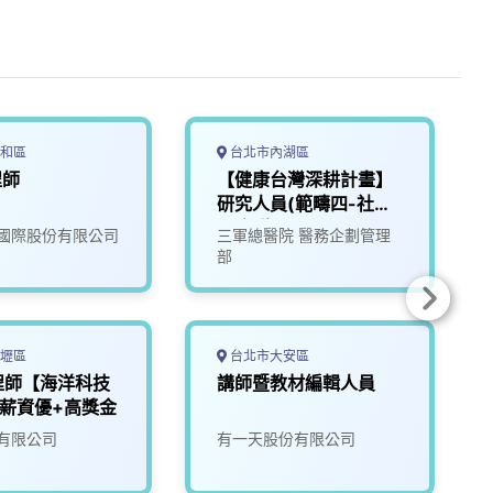
和區
台北市內湖區
程師
【健康台灣深耕計畫】
研究人員(範疇四-社區
醫療群B2-0001-34)
國際股份有限公司
三軍總醫院 醫務企劃管理
部
壢區
台北市大安區
程師【海洋科技
講師暨教材編輯人員
~薪資優+高獎金
有限公司
有一天股份有限公司