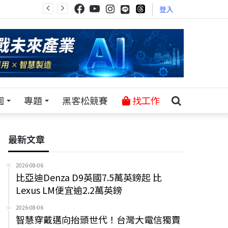
登入
園
專題
黑客松競賽
找工作
最新文章
2026-08-06
比亞迪Denza D9英國7.5萬英鎊起 比
Lexus LM便宜逾2.2萬英鎊
2026-08-06
智慧穿戴邁向抬頭世代！台灣大電信獨賣