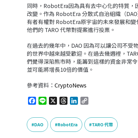
同時，RobotEra因為具有去中心化的特
改變。作為 RobotEra 分散式自治組織（DA
有者有權對 RobotEra原宇宙的未來發展
他們的 TARO 代幣對提案進行投票。
在過去的幾年中，DAO 因為可以讓公司不受
的世界中越來越受歡迎。在過去幾週裡，TARO
們覺得深陷熊市時，能籌到這樣的資金非常令人
並可能將增長10倍的價值。
參考資料：
CryptoNews
F
L
X
T
L
C
a
i
h
i
o
c
n
r
n
p
e
e
e
k
y
DAO
RobotEra
TARO 代幣
b
a
e
L