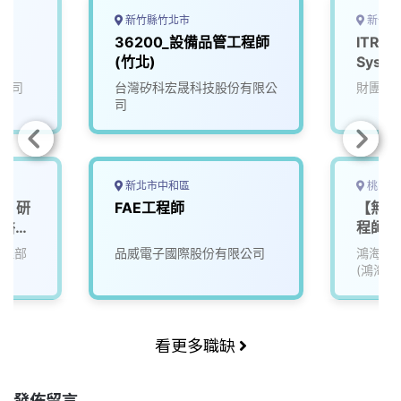
新竹縣竹北市
新竹縣
36200_設備品管工程師
ITRI_I
(竹北)
Syste
公司
台灣矽科宏晟科技股份有限公
財團法
司
新北市中和區
桃園市
畫】研
FAE工程師
【無人
區醫療
程師_0
管理部
品威電子國際股份有限公司
鴻海精
(鴻海)
看更多職缺
發佈留言