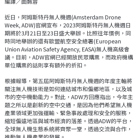
編譯／曲姵蓉
c
n
r
n
p
e
e
e
k
y
近日，阿姆斯特丹無人機週(Amsterdam Drone
b
a
e
L
Week, ADW)官網宣布，2023阿姆斯特丹無人機週日
o
d
d
i
期將於3月21日至23日盛大舉辦。比照往年慣例，同
o
s
I
n
時同地舉辦的還有歐盟航空安全總署(European
k
n
k
Union Aviation Safety Agency, EASA)無人機高級會
議。目前，ADW官網已經開放民眾購票，而政府機構
單位購票的話則享有額外的折扣。
根據報導，第五屆阿姆斯特丹無人機週的年度主軸將
關注無人機技術是如何連結城市和偏鄉地區，以及城
市的空中機動能力。對此，ADW方回應指出，今年主
題之所以是創新的空中交通，是因為他們希望無人機
產業領域更加強運輸、緊急事故處理和安全的服務，
縮短偏遠地區與城市經濟的落差。透過ADW的平台，
全球無人機生態系統將齊聚一堂，透過交流與合作，
推動無人機產業的發展。