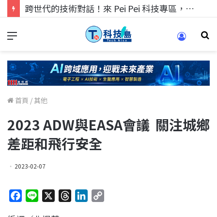
跨世代的技術對話！來 Pei Pei 科技專區，用專業洞察引領學弟妹成長
首頁
/
其他
2023 ADW與EASA會議 關注城鄉
差距和飛行安全
2023-02-07
F
L
X
T
L
C
a
i
h
i
o