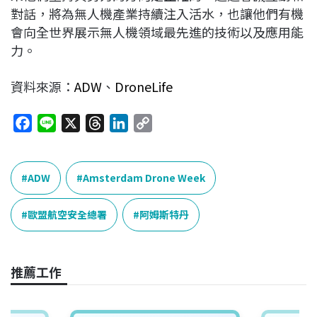
對話，將為無人機產業持續注入活水，也讓他們有機
會向全世界展示無人機領域最先進的技術以及應用能
力。
資料來源：
ADW
、
DroneLife
F
L
X
T
L
C
a
i
h
i
o
c
n
r
n
p
e
e
e
k
y
ADW
Amsterdam Drone Week
b
a
e
L
o
d
d
i
歐盟航空安全總署
阿姆斯特丹
o
s
I
n
k
n
k
推薦工作