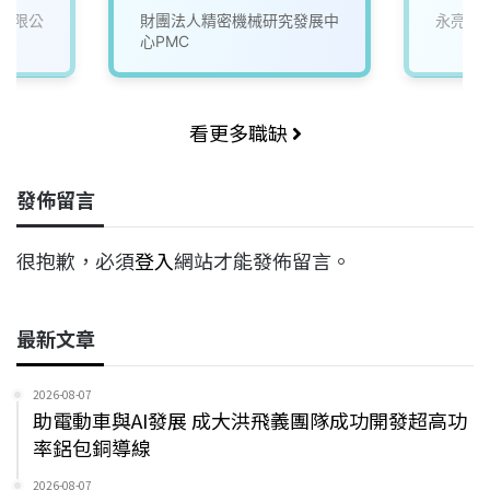
有限公
財團法人精密機械研究發展中
永亮股
心PMC
看更多職缺
發佈留言
很抱歉，必須
登入
網站才能發佈留言。
最新文章
2026-08-07
助電動車與AI發展 成大洪飛義團隊成功開發超高功
率鋁包銅導線
2026-08-07