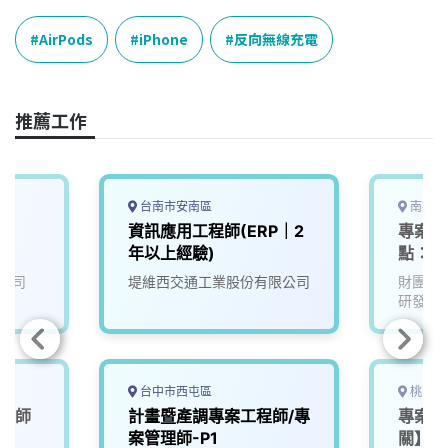
c
n
r
n
p
e
e
e
k
y
AirPods
iPhone
反向無線充電
b
a
e
L
o
d
d
i
o
s
I
n
推薦工作
k
n
k
台南市安南區
南投縣
師
資訊應用工程師(ERP｜2
專案計
年以上經驗)
點：名
公司
堤維西交通工業股份有限公司
財團法
研發中
台中市西屯區
桃園市
工程師
計畫暨產調專案工程師/專
專案工
案管理師-P1
關】~