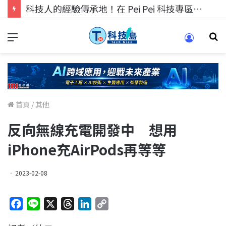
科技人的經驗傳承地！在 Pei Pei 科技專區，與學弟妹交流最硬核的技術
首頁
/
其他
反向無線充電開發中 想用
iPhone充AirPods再等等
2023-02-08
F
L
X
T
L
C
a
i
h
i
o