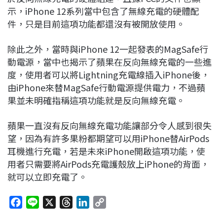
示，iPhone 12系列當中包含了無線充電的硬體配
件，只是目前這項功能都還沒有被開放使用。
除此之外，當時與iPhone 12一起發表的MagSafe行
動電源，當中也揭示了蘋果在反向無線充電的一些進
度，使用者可以將Lightning充電線插入iPhone後，
由iPhone來替MagSafe行動電源提供電力，不過蘋
果並未明確指稱這項功能就是反向無線充電。
蘋果一直沒有反向無線充電功能讓部分令人感到很失
望，因為有許多果粉都期望可以用iPhone替AirPods
耳機進行充電，若是未來iPhone開啟這項功能，使
用者只需要將AirPods充電護殼放上iPhone的背面，
就可以立即充電了。
F
L
X
T
L
C
a
i
h
i
o