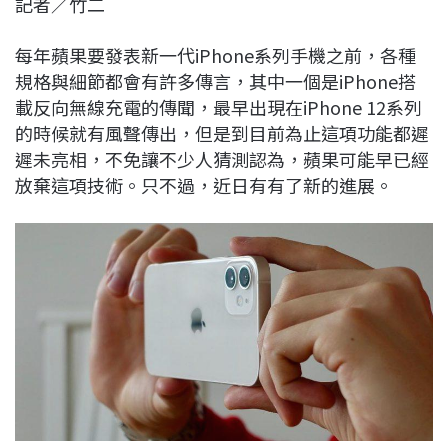
記者／竹二
c
n
r
n
p
e
e
e
k
y
每年蘋果要發表新一代iPhone系列手機之前，各種
b
a
e
L
規格與細節都會有許多傳言，其中一個是iPhone搭
o
d
d
i
載反向無線充電的傳聞，最早出現在iPhone 12系列
o
s
I
n
的時候就有風聲傳出，但是到目前為止這項功能都遲
k
n
k
遲未亮相，不免讓不少人猜測認為，蘋果可能早已經
放棄這項技術。只不過，近日有有了新的進展。