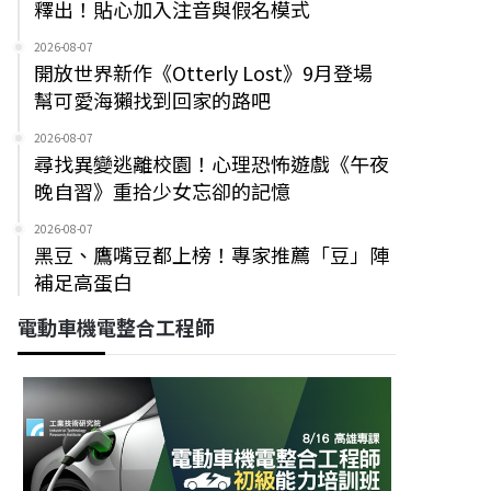
釋出！貼心加入注音與假名模式
2026-08-07
開放世界新作《Otterly Lost》9月登場
幫可愛海獺找到回家的路吧
2026-08-07
尋找異變逃離校園！心理恐怖遊戲《午夜
晚自習》重拾少女忘卻的記憶
2026-08-07
黑豆、鷹嘴豆都上榜！專家推薦「豆」陣
補足高蛋白
電動車機電整合工程師