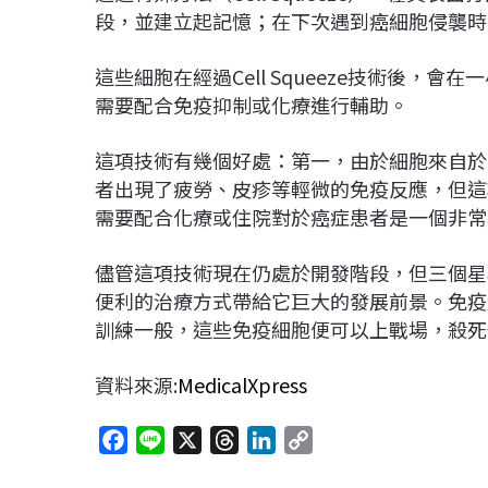
段，並建立起記憶；在下次遇到癌細胞侵襲時
這些細胞在經過Cell Squeeze技術後，
需要配合免疫抑制或化療進行輔助。
這項技術有幾個好處：第一，由於細胞來自於
者出現了疲勞、皮疹等輕微的免疫反應，但這
需要配合化療或住院對於癌症患者是一個非常
儘管這項技術現在仍處於開發階段，但三個星
便利的治療方式帶給它巨大的發展前景。免疫
訓練一般，這些免疫細胞便可以上戰場，殺死
資料來源:
MedicalXpress
F
L
X
T
L
C
a
i
h
i
o