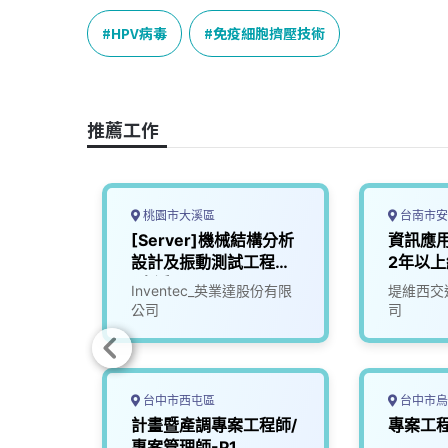
c
n
r
n
p
e
e
e
k
y
HPV病毒
免疫細胞擠壓技術
b
a
e
L
o
d
d
i
o
s
I
n
推薦工作
k
n
k
桃園市大溪區
台南市安
管工程
[Server]機械結構分析
資訊應用
設計及振動測試工程師
2年以上
(大溪)
份有限
Inventec_英業達股份有限
堤維西交
公司
司
台中市西屯區
台中市烏
人員
計畫暨產調專案工程師/
專案工程
專案管理師-P1