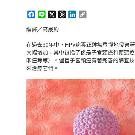
F
L
X
T
L
C
a
i
h
i
o
編譯／高晟鈞
c
n
r
n
p
e
e
e
k
y
在過去30年中，HPV病毒正肆無忌憚地侵害
b
a
e
L
大幅增加，其中包括了像是子宮頸癌和頭頸癌
o
d
d
i
咽癌等等）。儘管子宮頸癌有著完善的篩查技
o
s
I
n
來治癒它們。
k
n
k