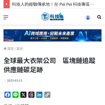
科技人的經驗傳承地！在 Pei Pei 科技專區，與學弟妹交流最硬核的技術
首頁
/
其他
全球最大衣架公司 區塊鏈追蹤
供應鏈碳足跡
2023-03-13
F
L
X
T
L
C
a
i
h
i
o