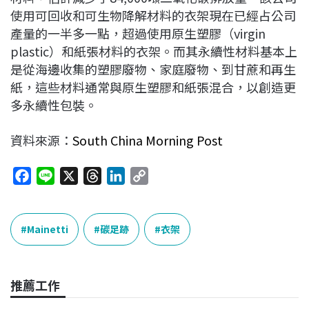
使用可回收和可生物降解材料的衣架現在已經占公司
產量的一半多一點，超過使用原生塑膠（virgin
plastic）和紙張材料的衣架。而其永續性材料基本上
是從海邊收集的塑膠廢物、家庭廢物、到甘蔗和再生
紙，這些材料通常與原生塑膠和紙張混合，以創造更
多永續性包裝。
資料來源：
South China Morning Post
F
L
X
T
L
C
a
i
h
i
o
c
n
r
n
p
e
e
e
k
y
Mainetti
碳足跡
衣架
b
a
e
L
o
d
d
i
o
s
I
n
推薦工作
k
n
k