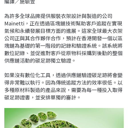
編譯／施毓萱
c
n
r
n
p
e
e
e
k
y
為許多全球品牌提供服裝衣架設計與製造的公司
b
a
e
L
Mainetti，正在透過區塊鏈技術幫助客戶追蹤在實現
o
d
d
i
氣候和永續發展目標方面的進展。這家全球最大衣架
o
s
I
n
公司正與其合作夥伴合作，預計在香港開發一個以區
k
n
k
塊鏈為基礎的第一階段的記錄和驗證系統。該系統將
數位記錄、並促進對客戶從原物料採購到後勤的整個
供應鏈活動的碳足跡獨立驗證。
如果沒有數位化工具，透過供應鏈驗證碳足跡將會變
得非常難以執行。因為傳統追蹤方法的效率很低。以
多種原材料製造的產品來說，需要為每一種投入取得
碳足跡證書，並安排單獨的審計。