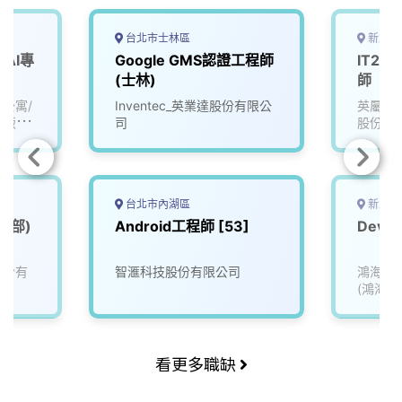
台北市士林區
新北市
AI專
Google GMS認證工程師
IT25
(士林)
師
公寓/
Inventec_英業達股份有限公
英屬維
際飯店
司
股份有
台北市內湖區
新北市
資訊部)
Android工程師 [53]
DevO
股份有
智滙科技股份有限公司
鴻海精
(鴻海)
看更多職缺