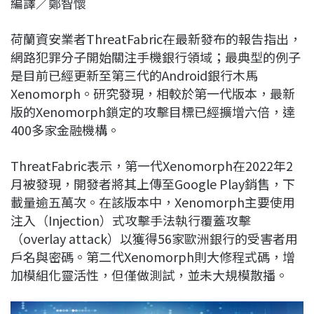
編譯／鄭智懷
c
n
r
n
p
e
e
e
k
y
荷蘭資安業者ThreatFabric在最新發布的報告指出，
b
a
e
L
網路犯罪分子開始關注手機銀行領域；最典型的例子
o
d
d
i
是目前已經更新至第三代的Android銀行木馬
o
s
I
n
Xenomorph。研究發現，相較於第一代版本，最新
k
n
k
版的Xenomorph鎖定的攻擊目標已經擴增六倍，達
400多家金融機構。
ThreatFabric表示，第一代Xenomorph在2022年2
月被發現，開發者將其上傳至Google Play銷售，下
載量逾五萬次。在該版本中，Xenomorph主要使用
注入（Injection）式攻擊手法執行覆蓋攻擊
（overlay attack）以獲得56家歐洲銀行的受害者用
戶名與密碼。第二代Xenomorph則大修程式碼，增
加模組化靈活性，但僅做測試，並未大規模散播。