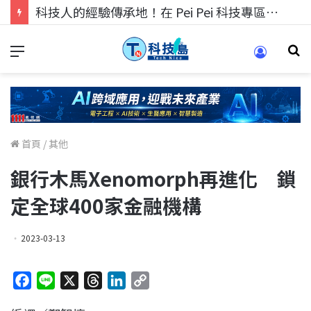
科技人的經驗傳承地！在 Pei Pei 科技專區，與學弟妹交流最硬核的技術
首頁
/
其他
銀行木馬Xenomorph再進化 鎖
定全球400家金融機構
2023-03-13
F
L
X
T
L
C
a
i
h
i
o