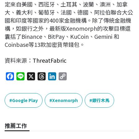
定來自美國、西班牙、土耳其、波蘭、澳洲、加拿
大、義大利、葡萄牙、法國、德國、阿拉伯聯合大公
國和印度等國家的400家金融機構。除了傳統金融機
構，如銀行之外，最新版Xenomorph的攻擊目標還
囊括了Binance、BitPay、KuCoin、Gemini 和
Coinbase等13款加密貨幣錢包。
資料來源：
ThreatFabric
F
L
X
T
L
C
a
i
h
i
o
c
n
r
n
p
e
e
e
k
y
Google Play
Xenomorph
銀行木馬
b
a
e
L
o
d
d
i
o
s
I
n
推薦工作
k
n
k