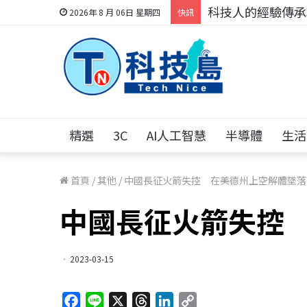
科技人的經驗傳承地
2026年 8 月 06日 星期四
快訊
精選
3C
AI人工智慧
半導體
生活
首頁
/
其他
/
中國長征火箭失控 在美德州上空解體
墜落
中國長征火箭失控
2023-03-15
F
L
X
T
L
C