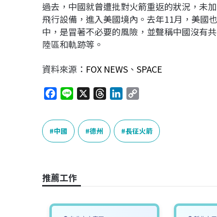
過去，中國就曾遭批對火箭重返的狀況，未加管
飛行設備，進入美國境內。去年11月，美國
中，是冒著不必要的風險，並聲稱中國沒有共
陸區和軌跡等。
資料來源：
FOX NEWS
、
SPACE
F
L
X
T
L
C
a
i
h
i
o
c
n
r
n
p
e
e
e
k
y
中國
德州
長征火箭
b
a
e
L
o
d
d
i
o
s
I
n
推薦工作
k
n
k