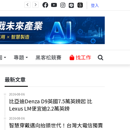
登入
園
專題
黑客松競賽
找工作
最新文章
2026-08-06
比亞迪Denza D9英國7.5萬英鎊起 比
Lexus LM便宜逾2.2萬英鎊
2026-08-06
智慧穿戴邁向抬頭世代！台灣大電信獨賣