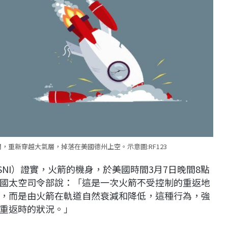
重新穿越大氣層，掉落在美國德州上空。示意圖:RF123
NI）證實，火箭的機身，於美國時間3月7日晚間8點
國太空司令部說：「這是一次火箭不受控制的重返地
，而是由火箭在軌道自然衰減和降低，這種行為，強
重返時的狀況。」