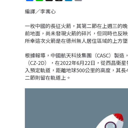
a
i
h
i
o
編譯／李寓心
c
n
r
n
p
e
e
e
k
y
一枚中國的長征火箭，其第二節在上週三的晚
b
a
e
L
前地面，尚未發現火箭的碎片，但同時也反映
o
d
d
i
所幸這次火箭是在德州無人居住區域的上方墜
o
s
I
n
k
n
k
根據報導，中國航天科技集團（CASC）製
（CZ-2D），在2022年6月22日，從西昌
入預定軌道，距離地球500公里的高度，其長
二節則留在軌道上。