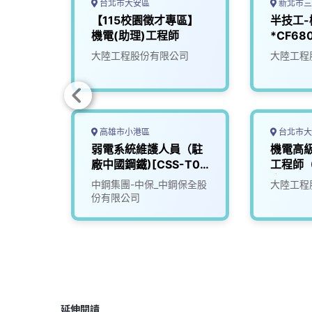
台北市大安區
新北市三
工程師
【115校園徵才專區】
半技工
機電(助理)工程師
*CF6
司
大陸工程股份有限公司
大陸工程
高雄市小港區
台北市大
程
弱電系統維護人員（駐
機電高級
案*
廠中國鋼鐵)[CSS-T0-
工程師
25]
案）
司
中鋼集團-中保_中鋼保全股
大陸工程
份有限公司
延伸閱讀