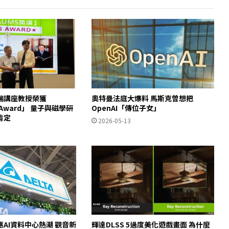
瑞講座教授榮獲
奧特曼法庭大爆料 馬斯克曾想把
S Award」 量子與磁學研
OpenAI「傳位子女」
肯定
2026-05-13
AI資料中心熱潮 觀音新
輝達DLSS 5過度美化遊戲畫面 為什麼