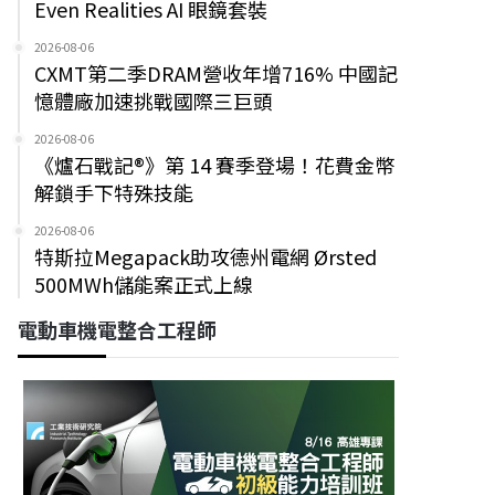
Even Realities AI 眼鏡套裝
2026-08-06
CXMT第二季DRAM營收年增716% 中國記
憶體廠加速挑戰國際三巨頭
2026-08-06
《爐石戰記®》第 14 賽季登場！花費金幣
解鎖手下特殊技能
2026-08-06
特斯拉Megapack助攻德州電網 Ørsted
500MWh儲能案正式上線
電動車機電整合工程師