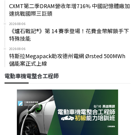
CXMT第二季DRAM營收年增716% 中國記憶體廠加
速挑戰國際三巨頭
2026-08-06
《爐石戰記®》第 14 賽季登場！花費金幣解鎖手下
特殊技能
2026-08-06
特斯拉Megapack助攻德州電網 Ørsted 500MWh
儲能案正式上線
電動車機電整合工程師