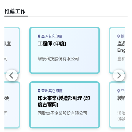
k
n
k
推薦工作
亞洲其它印度
桃園市
-印度
工程師 (印度)
產品工程
Engi
儲備幹
公司
耀景科技股份有限公司
倉和股
亞洲其它印度
亞洲其
電子硬
印太事業/製造部副理 (印
製程工
度古爾岡)
公司
同致電子企業股份有限公司
鴻海精
(鴻海)