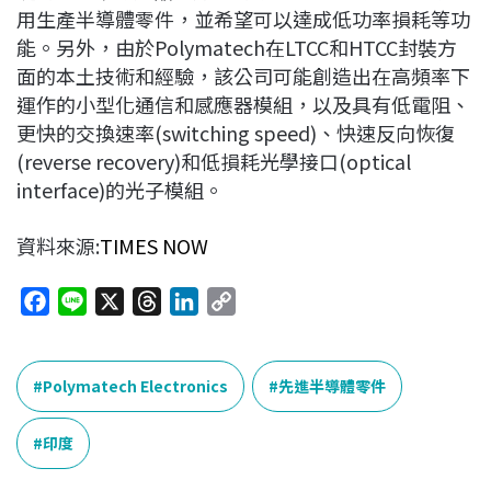
用生產半導體零件，並希望可以達成低功率損耗等功
能。另外，由於Polymatech在LTCC和HTCC封裝方
面的本土技術和經驗，該公司可能創造出在高頻率下
運作的小型化通信和感應器模組，以及具有低電阻、
更快的交換速率(switching speed)、快速反向恢復
(reverse recovery)和低損耗光學接口(optical
interface)的光子模組。
資料來源:
TIMES NOW
F
L
X
T
L
C
a
i
h
i
o
c
n
r
n
p
e
e
e
k
y
Polymatech Electronics
先進半導體零件
b
a
e
L
o
d
d
i
印度
o
s
I
n