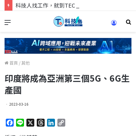
科技人找工作，就到TECH+ 科技專區!
首頁
/
其他
印度將成為亞洲第三個5G、6G生
產國
2023-03-16
F
L
X
T
L
C
a
i
h
i
o