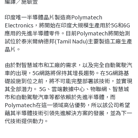
編譯／施毓萱
c
n
r
n
p
e
e
e
k
y
印度唯一半導體晶片製造商Polymatech
b
a
e
L
Electronics，將開始在印度大規模生產用於5G和6G
o
d
d
i
應用的先進半導體零件。目前Polymatech將開始測
o
s
I
n
試位於泰米爾納德邦(Tamil Nadu)主要製造工廠生產
k
n
k
晶片。
由於對智慧城市和工廠的需求，以及完全自動駕駛汽
車的出現，5G網路將保持其增長趨勢。在5G網路基
礎設施到位之前，將不可能完整部署該技術，並實現
其全部潛力。 5G、雲端數據中心、物聯網、智慧城
市和自動駕駛汽車等都依賴於先進半導體，而
Polymatech在這一領域高佔優勢，所以該公司希望
藉其半導體技術引領先進解決方案的發展，並為下一
代技術提供動力。