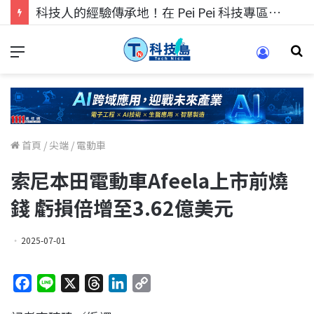
科技人找工作，就到TECH+ 科技專區!
首頁
/
尖端
/
電動車
索尼本田電動車Afeela上市前燒
錢 虧損倍增至3.62億美元
2025-07-01
F
L
X
T
L
C
a
i
h
i
o