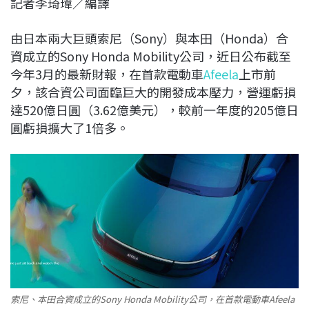
記者李琦瑋／編譯
c
n
r
n
p
e
e
e
k
y
由日本兩大巨頭索尼（Sony）與本田（Honda）合
b
a
e
L
資成立的Sony Honda Mobility公司，近日公布截至
o
d
d
i
今年3月的最新財報，在首款電動車
Afeela
上市前
o
s
I
n
夕，該合資公司面臨巨大的開發成本壓力，營運虧損
k
n
k
達520億日圓（3.62億美元），較前一年度的205億日
圓虧損擴大了1倍多。
索尼、本田合資成立的Sony Honda Mobility公司，在首款電動車Afeela