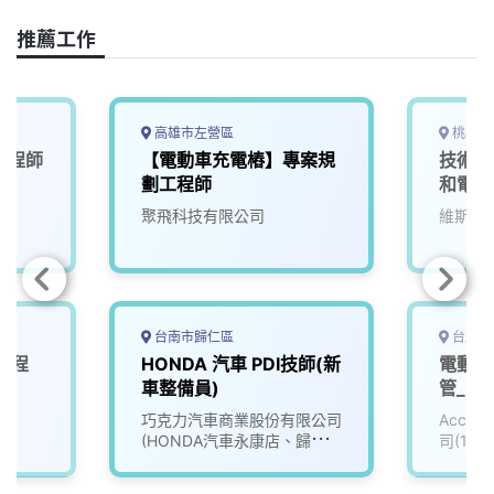
k
n
k
推薦工作
高雄市左營區
桃園市
工程師
【電動車充電樁】專案規
技術部
劃工程師
和電動
聚飛科技有限公司
維斯美
台南市歸仁區
台北市
工程
HONDA 汽車 PDI技師(新
電動車
車整備員)
管_電子
院
巧克力汽車商業股份有限公司
Accu
(HONDA汽車永康店、歸仁
司(111
店)