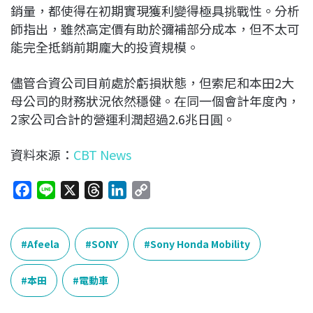
銷量，都使得在初期實現獲利變得極具挑戰性。分析
師指出，雖然高定價有助於彌補部分成本，但不太可
能完全抵銷前期龐大的投資規模。
儘管合資公司目前處於虧損狀態，但索尼和本田2大
母公司的財務狀況依然穩健。在同一個會計年度內，
2家公司合計的營運利潤超過2.6兆日圓。
資料來源：
CBT News
F
L
X
T
L
C
a
i
h
i
o
c
n
r
n
p
e
e
e
k
y
Afeela
SONY
Sony Honda Mobility
b
a
e
L
o
d
d
i
本田
電動車
o
s
I
n