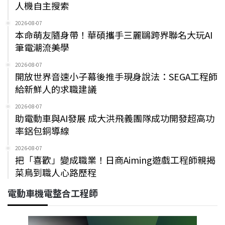
人機自主搜索
2026-08-07
本命萌友隨身帶！華碩攜手三麗鷗跨界聯名大玩AI
筆電潮流美學
2026-08-07
開放世界音速小子幕後推手現身說法：SEGA工程師
給新鮮人的求職建議
2026-08-07
助電動車與AI發展 成大洪飛義團隊成功開發超高功
率鋁包銅導線
2026-08-07
把「喜歡」變成職業！日商Aiming遊戲工程師親揭
菜鳥到職人心路歷程
電動車機電整合工程師