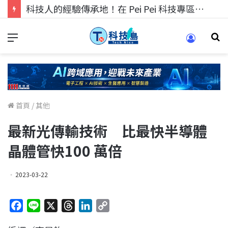
科技人找工作，就到TECH+ 科技專區!
首頁
/
其他
最新光傳輸技術 比最快半導體
晶體管快100 萬倍
2023-03-22
F
L
X
T
L
C
a
i
h
i
o