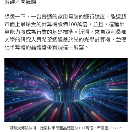
編譯／高晟鈞
c
n
r
n
p
e
e
e
k
y
想像一下，一台普通的家用電腦的運行速度，能遠超
b
a
e
L
市面上最昂貴的計算機設備100萬倍，並且，這種計
o
d
d
i
算能力將成為行業的基礎標準。近期，來自亞利桑那
o
s
I
n
大學的研究人員希望透過基於光的光學計算機，並優
k
n
k
化半導體的晶體管來實現這一展望。
最新光傳輸技術 比最快半導體晶體管快100 萬倍。示意圖／123RF