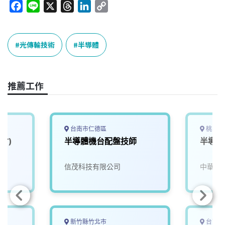
F
L
X
T
L
C
a
i
h
i
o
c
n
r
n
p
e
e
e
k
y
光傳輸技術
半導體
b
a
e
L
o
d
d
i
o
s
I
n
推薦工作
k
n
k
台南市仁德區
桃園市
竹)
半導體機台配盤技師
半導體
信茂科技有限公司
中華科
新竹縣竹北市
台南市