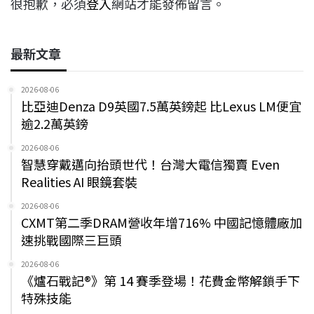
很抱歉，必須
登入
網站才能發佈留言。
最新文章
2026-08-06
比亞迪Denza D9英國7.5萬英鎊起 比Lexus LM便宜
逾2.2萬英鎊
2026-08-06
智慧穿戴邁向抬頭世代！台灣大電信獨賣 Even
Realities AI 眼鏡套裝
2026-08-06
CXMT第二季DRAM營收年增716% 中國記憶體廠加
速挑戰國際三巨頭
2026-08-06
《爐石戰記®》第 14 賽季登場！花費金幣解鎖手下
特殊技能