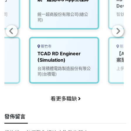
Devel
公司
統一超商股份有限公司(總公
智鈦星
司)
新竹市
新北市
TCAD RD Engineer
【App
(Simulation)
案業務
台灣積體電路製造股份有限公
上伊美
司(台積電)
看更多職缺
發佈留言