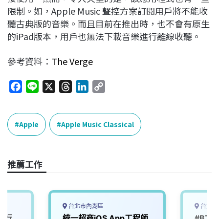
限制。如，Apple Music 聲控方案訂閱用戶將不能收
聽古典版的音樂。而且目前在推出時，也不會有原生
的iPad版本，用戶也無法下載音樂進行離線收聽。
參考資料：
The Verge
F
L
X
T
L
C
a
i
h
i
o
c
n
r
n
p
e
e
e
k
y
Apple
Apple Music Classical
b
a
e
L
o
d
d
i
o
s
I
n
推薦工作
k
n
k
台北市內湖區
台北市
流行
統一超商iOS App工程師
#BT【