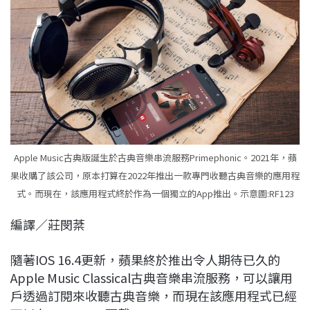
c
n
r
n
p
e
e
e
k
y
b
a
e
L
o
d
d
i
o
s
I
n
k
n
k
Apple Music古典版誕生於古典音樂串流服務Primephonic。2021年，蘋
果收購了該公司，原本打算在2022年推出一款專門收聽古典音樂的應用程
式。而現在，該應用程式終於作為一個獨立的App推出。示意圖:RF123
編譯／莊閔棻
隨著IOS 16.4更新，蘋果終於推出令人期待已久的
Apple Music Classical古典音樂串流服務，可以讓用
戶透過訂閱來收聽古典音樂，而現在該應用程式已經