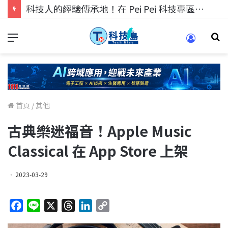
科技人的經驗傳承地！在 Pei Pei 科技專區，與學弟妹交流最硬核的技術
首頁
/
其他
古典樂迷福音！Apple Music
Classical 在 App Store 上架
2023-03-29
F
L
X
T
L
C
a
i
h
i
o