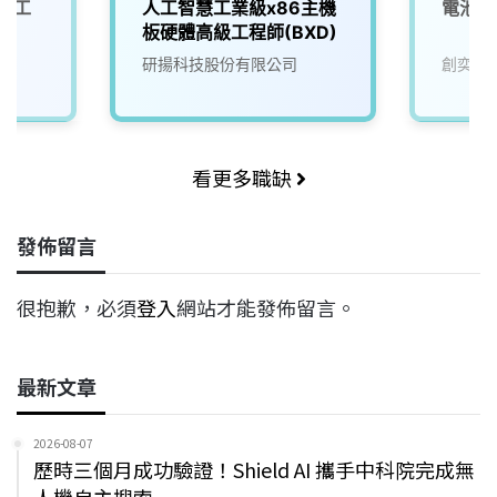
與人工
人工智慧工業級x86主機
電池技
板硬體高級工程師(BXD)
研揚科技股份有限公司
創奕能
看更多職缺
發佈留言
很抱歉，必須
登入
網站才能發佈留言。
最新文章
2026-08-07
歷時三個月成功驗證！Shield AI 攜手中科院完成無