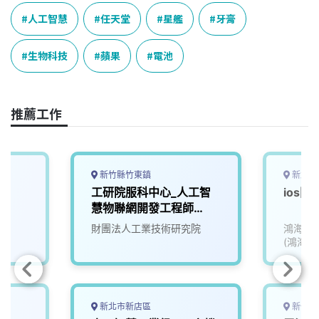
b
a
e
L
o
d
d
i
人工智慧
任天堂
星艦
牙膏
o
s
I
n
k
n
k
生物科技
蘋果
電池
推薦工作
新竹縣竹東鎮
新北市
工研院服科中心_人工智
ios
慧物聯網開發工程師
(S300)
財團法人工業技術研究院
鴻海精
(鴻海)
新北市新店區
新竹縣