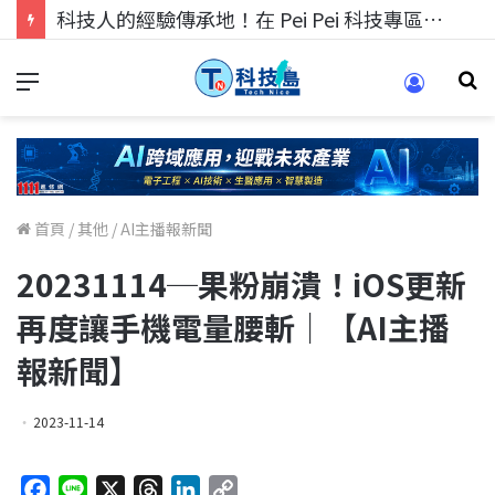
科技人找工作，就到TECH+ 科技專區!
首頁
/
其他
/
AI主播報新聞
20231114─果粉崩潰！iOS更新
再度讓手機電量腰斬｜【AI主播
報新聞】
2023-11-14
F
L
X
T
L
C