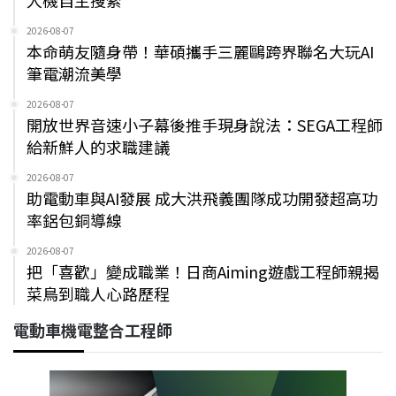
人機自主搜索
2026-08-07
本命萌友隨身帶！華碩攜手三麗鷗跨界聯名大玩AI
筆電潮流美學
2026-08-07
開放世界音速小子幕後推手現身說法：SEGA工程師
給新鮮人的求職建議
2026-08-07
助電動車與AI發展 成大洪飛義團隊成功開發超高功
率鋁包銅導線
2026-08-07
把「喜歡」變成職業！日商Aiming遊戲工程師親揭
菜鳥到職人心路歷程
電動車機電整合工程師