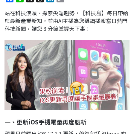
a
i
h
i
o
站在科技浪頭、探索尖端趨勢，【科技島】每日帶給
c
n
r
n
p
您最新產業新知，並由AI主播為您編輯播報當日熱門
e
e
e
k
y
科技新聞，讓您 3 分鐘掌握天下事！
b
a
e
L
o
d
d
i
o
s
I
n
k
n
k
一、更新iOS手機電量再度腰斬
蘋果日前釋出 iOS 17.1.1 更新，修復包括 iPhone 的